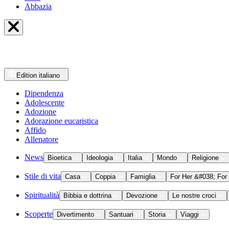
Abbazia
Edition
italiano
Dipendenza
Adolescente
Adozione
Adorazione eucaristica
Affido
Allenatore
News
Bioetica
Ideologia
Italia
Mondo
Religione
Stile di vita
Casa
Coppia
Famiglia
For Her &#038; For
Spiritualità
Bibbia e dottrina
Devozione
Le nostre croci
Scoperte
Divertimento
Santuari
Storia
Viaggi