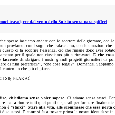
oci travolgere dal vento dello Spirito senza para spifferi
he spesso lasciamo andare con lo scorrere delle giornate, con le
 non proviamo, con i sogni che tralasciamo, con le emozioni che
e questo ci fa scoprire l’essenza, ciò che rimane dopo aver potato 
samento per il quale non riusciamo più a ritrovarci.
E che cosa
le faccende da sbrigare, i nostri grandi progetti giornalieri da por
ere di film preferisci?”, “che cosa leggi?”. Domande. Sappiamo a 
al contenuto che più ci piace.
ire, chiediamo senza voler sapere.
Ci stiamo senza starci. Pe
cire mai a riunire tutti quei punti disparati per formare finalmente 
e non è
“starci”
.
Stare alla vita, alle scommesse che essa porta c
 è se stessi. E come si fa a trovare prima la nostra identità se 