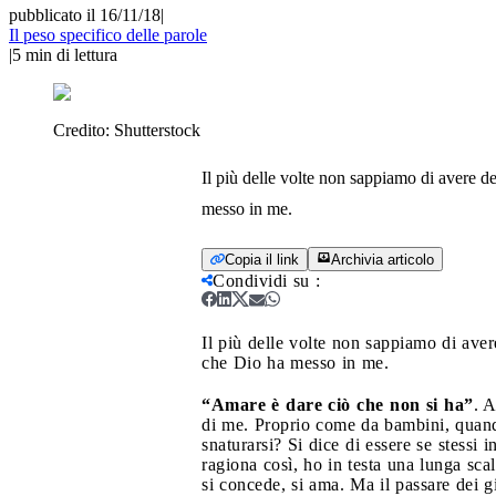
pubblicato il 16/11/18
|
Il peso specifico delle parole
|
5
min di lettura
Credito:
Shutterstock
Il più delle volte non sappiamo di avere de
messo in me.
Copia il link
Archivia articolo
Condividi su
:
Il più delle volte non sappiamo di aver
che Dio ha messo in me.
“Amare è dare ciò che non si ha”
. 
di me. Proprio come da bambini, quand
snaturarsi? Si dice di essere se stessi
ragiona così, ho in testa una lunga scal
si concede, si ama. Ma il passare dei g