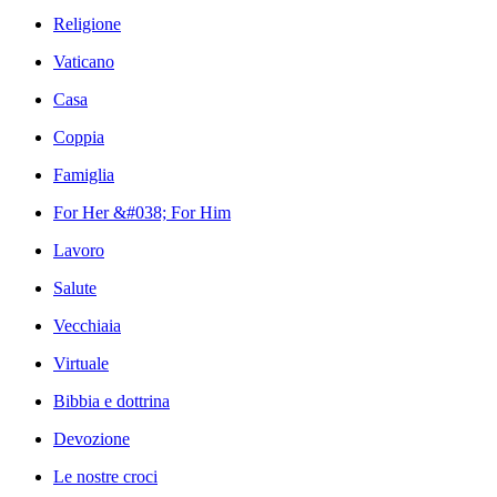
Religione
Vaticano
Casa
Coppia
Famiglia
For Her &#038; For Him
Lavoro
Salute
Vecchiaia
Virtuale
Bibbia e dottrina
Devozione
Le nostre croci