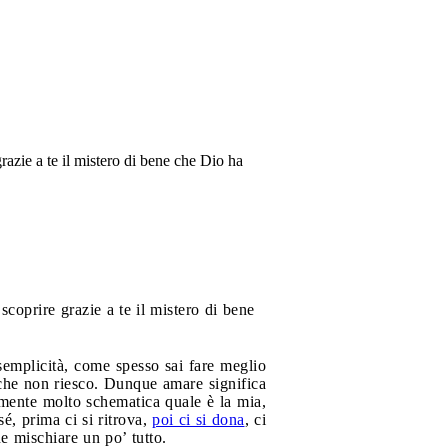
razie a te il mistero di bene che Dio ha
coprire grazie a te il mistero di bene
semplicità, come spesso sai fare meglio
che non riesco. Dunque amare significa
mente molto schematica quale è la mia,
é, prima ci si ritrova,
poi ci si dona
, ci
e mischiare un po’ tutto.