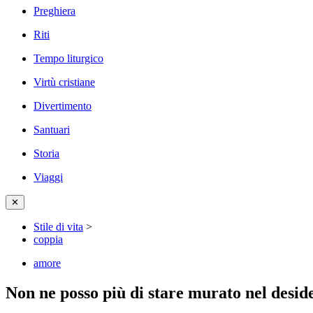
Preghiera
Riti
Tempo liturgico
Virtù cristiane
Divertimento
Santuari
Storia
Viaggi
✕
Stile di vita
>
coppia
amore
Non ne posso più di stare murato nel desi