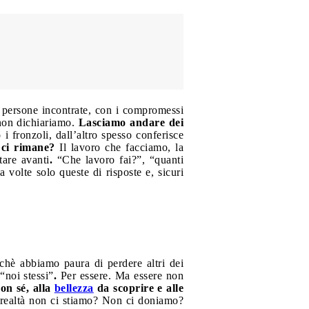
 persone incontrate, con i compromessi
 non dichiariamo.
Lasciamo andare dei
i fronzoli, dall’altro spesso conferisce
 ci rimane?
Il lavoro che facciamo, la
tare avanti
.
“Che lavoro fai?”, “quanti
volte solo queste di risposte e, sicuri
rchè abbiamo paura di perdere altri dei
“noi stessi”
.
Per essere. Ma essere non
on sé, alla
bellezza
da scoprire e alle
in realtà non ci stiamo? Non ci doniamo?