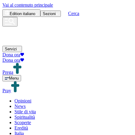
Vai al contenuto principale
Cerca
Edition
italiano
Sezioni
Servizi
Dona ora
Dona ora
Prega
Menu
Pray
Opinioni
News
Stile di vita
Spiritualità
Scoperte
Eredità
Italia