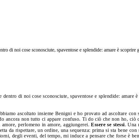
ntro di noi cose sconosciute, spaventose e splendide: amare è scoprire g
e dentro di noi cose sconosciute, spaventose e splendide: amare è s
Abbiamo ascoltato insieme Benigni e ho provato ad ascoltare con 
o ancora non tutto ci appare confuso. Ti do ciò che non ho, ciò 
 in amore, perlomeno in amore, aggiungerei.
Essere se stessi
. Una 
etta da rispettare, un ordine, una sequenza: prima si sta bene con s
iorni, degli eventi, del tempo, mi induce a pensare che forse è ben