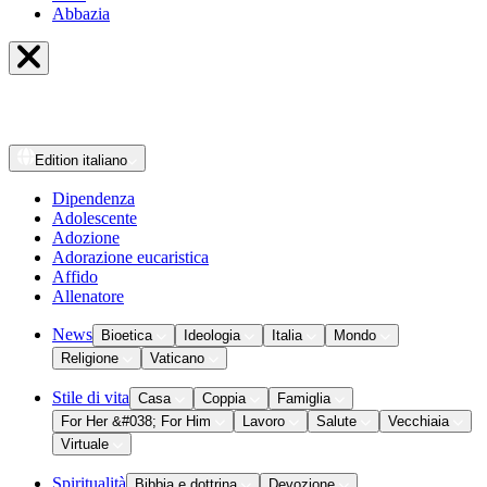
Abbazia
Edition
italiano
Dipendenza
Adolescente
Adozione
Adorazione eucaristica
Affido
Allenatore
News
Bioetica
Ideologia
Italia
Mondo
Religione
Vaticano
Stile di vita
Casa
Coppia
Famiglia
For Her &#038; For Him
Lavoro
Salute
Vecchiaia
Virtuale
Spiritualità
Bibbia e dottrina
Devozione