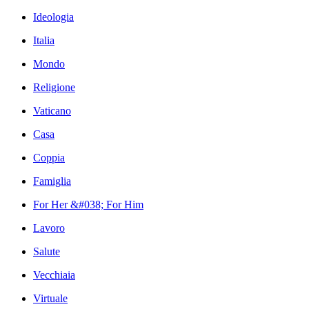
Ideologia
Italia
Mondo
Religione
Vaticano
Casa
Coppia
Famiglia
For Her &#038; For Him
Lavoro
Salute
Vecchiaia
Virtuale