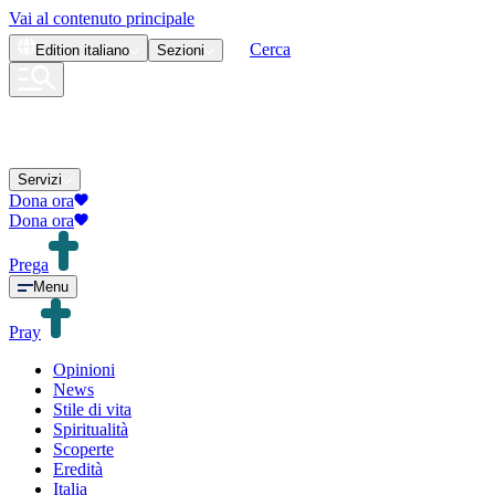
Vai al contenuto principale
Cerca
Edition
italiano
Sezioni
Servizi
Dona ora
Dona ora
Prega
Menu
Pray
Opinioni
News
Stile di vita
Spiritualità
Scoperte
Eredità
Italia