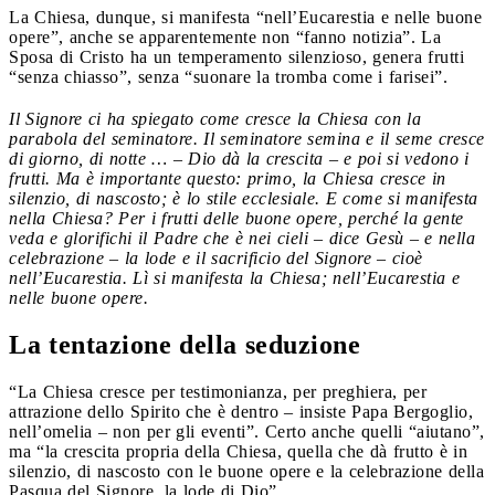
La Chiesa, dunque, si manifesta “nell’Eucarestia e nelle buone
opere”, anche se apparentemente non “fanno notizia”. La
Sposa di Cristo ha un temperamento silenzioso, genera frutti
“senza chiasso”, senza “suonare la tromba come i farisei”.
Il Signore ci ha spiegato come cresce la Chiesa con la
parabola del seminatore. Il seminatore semina e il seme cresce
di giorno, di notte … – Dio dà la crescita – e poi si vedono i
frutti. Ma è importante questo: primo, la Chiesa cresce in
silenzio, di nascosto; è lo stile ecclesiale. E come si manifesta
nella Chiesa? Per i frutti delle buone opere, perché la gente
veda e glorifichi il Padre che è nei cieli – dice Gesù – e nella
celebrazione – la lode e il sacrificio del Signore – cioè
nell’Eucarestia. Lì si manifesta la Chiesa; nell’Eucarestia e
nelle buone opere.
La tentazione della seduzione
“La Chiesa cresce per testimonianza, per preghiera, per
attrazione dello Spirito che è dentro – insiste Papa Bergoglio,
nell’omelia – non per gli eventi”. Certo anche quelli “aiutano”,
ma “la crescita propria della Chiesa, quella che dà frutto è in
silenzio, di nascosto con le buone opere e la celebrazione della
Pasqua del Signore, la lode di Dio”.