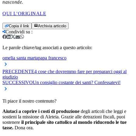
nasconde.
QUI L’ORIGINALE
Copia il link
Archivia articolo
Condividi su
:
Le parole chiave/tag associati a questo articolo:
omelia santa marta
papa francesco
PRECEDENTE
4 cose che dovremmo fare per prepararci oggi al
giudizio
SUCCESSIVO
Un consiglio costante dei santi? Confessatevi!
Ti piace il nostro contenuto?
Aiutaci a coprire i costi di produzione
degli articoli che leggi e
sostieni la missione di Aleteia. Grazie alle detrazioni fiscali, puoi
sostenere
il principale sito cattolico al mondo riducendo le tue
tasse.
Dona ora.