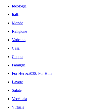
Ideologia
Italia
Mondo
Religione
Vaticano
Casa
Coppia
Famiglia
For Her &#038; For Him
Lavoro
Salute
Vecchiaia
Virtuale