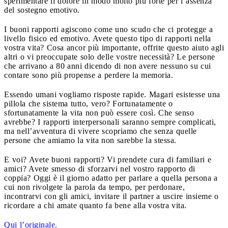
sperimentare il dolore in modo molto più forte per l’assenza
del sostegno emotivo.
I buoni rapporti agiscono come uno scudo che ci protegge a
livello fisico ed emotivo. Avete questo tipo di rapporti nella
vostra vita? Cosa ancor più importante, offrite questo aiuto agli
altri o vi preoccupate solo delle vostre necessità? Le persone
che arrivano a 80 anni dicendo di non avere nessuno su cui
contare sono più propense a perdere la memoria.
Essendo umani vogliamo risposte rapide. Magari esistesse una
pillola che sistema tutto, vero? Fortunatamente o
sfortunatamente la vita non può essere così. Che senso
avrebbe? I rapporti interpersonali saranno sempre complicati,
ma nell’avventura di vivere scopriamo che senza quelle
persone che amiamo la vita non sarebbe la stessa.
E voi? Avete buoni rapporti? Vi prendete cura di familiari e
amici? Avete smesso di sforzarvi nel vostro rapporto di
coppia? Oggi è il giorno adatto per parlare a quella persona a
cui non rivolgete la parola da tempo, per perdonare,
incontrarvi con gli amici, invitare il partner a uscire insieme o
ricordare a chi amate quanto fa bene alla vostra vita.
Qui l’originale.