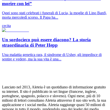
morire con lei”
Oggi sono stati celebrati i funerali di Lucia, la moglie di Lino Banfi,
morta mercoledì scorso. Il Papa ha...
cecita
Un sordocieco può essere diacono? La storia
straordinaria di Peter Hepp
Una malattia genetica rara, il sindrome di Usher, gli impedisce di
sentire e vedere, ma la sua vita è una...
Lanciato nel 2013, Aleteia è un quotidiano di informazione gratuito
su internet. Il sito è pubblicato in sei lingue (francese, inglese,
portoghese, spagnolo, polacco e sloveno). Ogni mese, più di 10
milioni di lettori consultano Aleteia attraverso il suo sito web, la sua
applicazione e i social media. Aleteia raggiunge quasi 50 milioni di
persone in tutto il mondo, rendendolo uno dei leader dei media