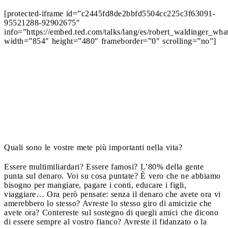
[protected-iframe id=”c2445fd8de2bbfd5504cc225c3f63091-
95521288-92902675″
info=”https://embed.ted.com/talks/lang/es/robert_waldinger_w
width=”854″ height=”480″ frameborder=”0″ scrolling=”no”]
Quali sono le vostre mete più importanti nella vita?
Essere multimiliardari? Essere famosi? L’80% della gente
punta sul denaro. Voi su cosa puntate? È vero che ne abbiamo
bisogno per mangiare, pagare i conti, educare i figli,
viaggiare… Ora però pensate: senza il denaro che avete ora vi
amerebbero lo stesso? Avreste lo stesso giro di amicizie che
avete ora? Contereste sul sostegno di quegli amici che dicono
di essere sempre al vostro fianco? Avreste il fidanzato o la