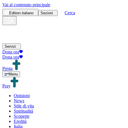
Vai al contenuto principale
Cerca
Edition
italiano
Sezioni
Servizi
Dona ora
Dona ora
Prega
Menu
Pray
Opinioni
News
Stile di vita
Spiritualità
Scoperte
Eredità
Italia