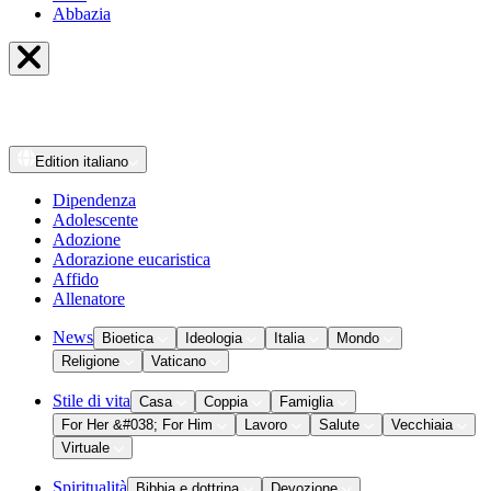
Abbazia
Edition
italiano
Dipendenza
Adolescente
Adozione
Adorazione eucaristica
Affido
Allenatore
News
Bioetica
Ideologia
Italia
Mondo
Religione
Vaticano
Stile di vita
Casa
Coppia
Famiglia
For Her &#038; For Him
Lavoro
Salute
Vecchiaia
Virtuale
Spiritualità
Bibbia e dottrina
Devozione