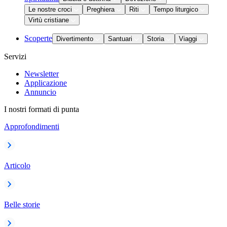
Le nostre croci
Preghiera
Riti
Tempo liturgico
Virtù cristiane
Scoperte
Divertimento
Santuari
Storia
Viaggi
Servizi
Newsletter
Applicazione
Annuncio
I nostri formati di punta
Approfondimenti
Articolo
Belle storie