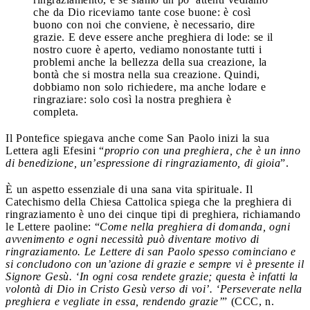
che da Dio riceviamo tante cose buone: è così
buono con noi che conviene, è necessario, dire
grazie. E deve essere anche preghiera di lode: se il
nostro cuore è aperto, vediamo nonostante tutti i
problemi anche la bellezza della sua creazione, la
bontà che si mostra nella sua creazione. Quindi,
dobbiamo non solo richiedere, ma anche lodare e
ringraziare: solo così la nostra preghiera è
completa.
Il Pontefice spiegava anche come San Paolo inizi la sua
Lettera agli Efesini “
proprio con una preghiera, che è un inno
di benedizione, un’espressione di ringraziamento, di gioia
”.
È un aspetto essenziale di una sana vita spirituale. Il
Catechismo della Chiesa Cattolica spiega che la preghiera di
ringraziamento è uno dei cinque tipi di preghiera, richiamando
le Lettere paoline: “
Come nella preghiera di domanda, ogni
avvenimento e ogni necessità può diventare motivo di
ringraziamento. Le Lettere di san Paolo spesso cominciano e
si concludono con un’azione di grazie e sempre vi è presente il
Signore Gesù. ‘In ogni cosa rendete grazie; questa è infatti la
volontà di Dio in Cristo Gesù verso di voi’. ‘Perseverate nella
preghiera e vegliate in essa, rendendo grazie’
” (CCC, n.