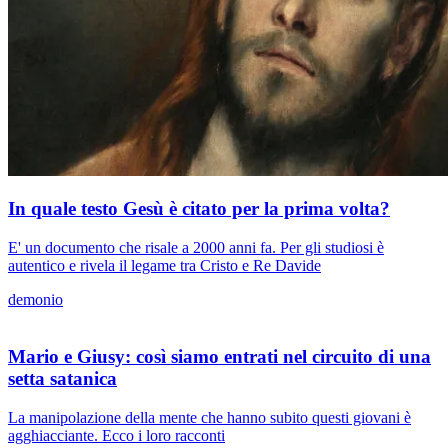
In quale testo Gesù è citato per la prima volta?
E' un documento che risale a 2000 anni fa. Per gli studiosi è
autentico e rivela il legame tra Cristo e Re Davide
demonio
Mario e Giusy: così siamo entrati nel circuito di una
setta satanica
La manipolazione della mente che hanno subito questi giovani è
agghiacciante. Ecco i loro racconti