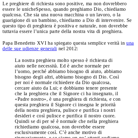
Le preghiere di richiesta sono positive, ma non dovrebbero
essere le uniche
Spesso, quando preghiamo Dio, chiediamo
qualcosa. Che sia una nuova macchina o un lavoro, o la
guarigione di un bambino, chiediamo a Dio di intervenire. Se
questo tipo di preghiera è positiva e naturale, non dovrebbe
tuttavia essere l’unica parte della nostra vita di preghiera.
Papa Benedetto XVI ha spiegato questa semplice verità in
una
delle sue udienze generali
nel 2012:
La nostra preghiera molto spesso è richiesta di
aiuto nelle necessità. Ed è anche normale per
l’uomo, perché abbiamo bisogno di aiuto, abbiamo
bisogno degli altri, abbiamo bisogno di Dio. Così
per noi è normale richiedere da Dio qualcosa,
cercare aiuto da Lui; e dobbiamo tenere presente
che la preghiera che il Signore ci ha insegnato, il
«Padre nostro», è una preghiera di richiesta, e con
questa preghiera il Signore ci insegna le priorità
della nostra preghiera, pulisce e purifica i nostri
desideri e così pulisce e purifica il nostro cuore.
Quindi se di per sé è normale che nella preghiera
richiediamo qualcosa, non dovrebbe essere
esclusivamente così. C’è anche motivo di
ringraziamento, e se siamo un po’ attenti vediamo