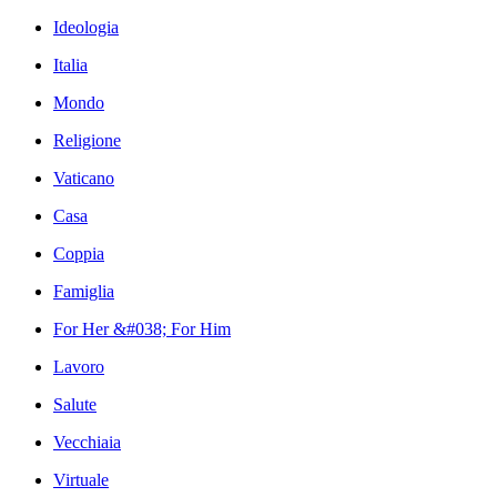
Ideologia
Italia
Mondo
Religione
Vaticano
Casa
Coppia
Famiglia
For Her &#038; For Him
Lavoro
Salute
Vecchiaia
Virtuale