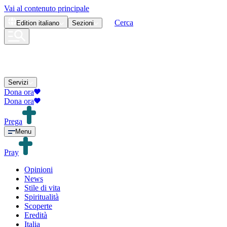
Vai al contenuto principale
Cerca
Edition
italiano
Sezioni
Servizi
Dona ora
Dona ora
Prega
Menu
Pray
Opinioni
News
Stile di vita
Spiritualità
Scoperte
Eredità
Italia