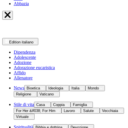
Abbazia
Edition
italiano
Dipendenza
Adolescente
Adozione
Adorazione eucaristica
Affido
Allenatore
News
Bioetica
Ideologia
Italia
Mondo
Religione
Vaticano
Stile di vita
Casa
Coppia
Famiglia
For Her &#038; For Him
Lavoro
Salute
Vecchiaia
Virtuale
Spiritualità
Bibbia e dottrina
Devozione