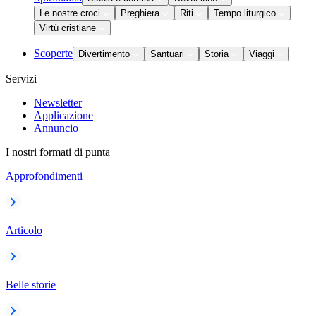
Le nostre croci
Preghiera
Riti
Tempo liturgico
Virtù cristiane
Scoperte
Divertimento
Santuari
Storia
Viaggi
Servizi
Newsletter
Applicazione
Annuncio
I nostri formati di punta
Approfondimenti
Articolo
Belle storie