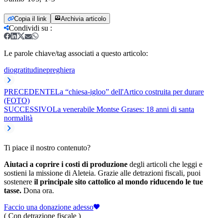
Copia il link
Archivia articolo
Condividi su
:
Le parole chiave/tag associati a questo articolo:
dio
gratitudine
preghiera
PRECEDENTE
La “chiesa-igloo” dell'Artico costruita per durare
(FOTO)
SUCCESSIVO
La venerabile Montse Grases: 18 anni di santa
normalità
Ti piace il nostro contenuto?
Aiutaci a coprire i costi di produzione
degli articoli che leggi e
sostieni la missione di Aleteia. Grazie alle detrazioni fiscali, puoi
sostenere
il principale sito cattolico al mondo riducendo le tue
tasse.
Dona ora.
Faccio una donazione adesso
( Con detrazione fiscale )