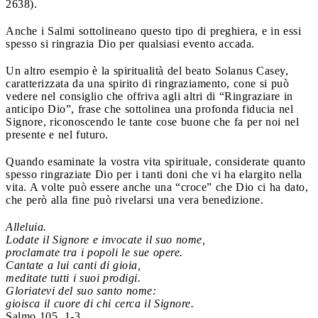
2638).
Anche i Salmi sottolineano questo tipo di preghiera, e in essi
spesso si ringrazia Dio per qualsiasi evento accada.
Un altro esempio è la spiritualità del beato Solanus Casey,
caratterizzata da una spirito di ringraziamento, cone si può
vedere nel consiglio che offriva agli altri di “Ringraziare in
anticipo Dio”, frase che sottolinea una profonda fiducia nel
Signore, riconoscendo le tante cose buone che fa per noi nel
presente e nel futuro.
Quando esaminate la vostra vita spirituale, considerate quanto
spesso ringraziate Dio per i tanti doni che vi ha elargito nella
vita. A volte può essere anche una “croce” che Dio ci ha dato,
che però alla fine può rivelarsi una vera benedizione.
Alleluia.
Lodate il Signore e invocate il suo nome,
proclamate tra i popoli le sue opere.
Cantate a lui canti di gioia,
meditate tutti i suoi prodigi.
Gloriatevi del suo santo nome:
gioisca il cuore di chi cerca il Signore.
Salmo 105, 1-3