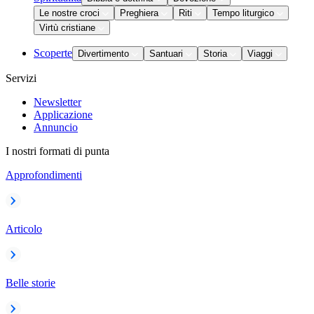
Le nostre croci
Preghiera
Riti
Tempo liturgico
Virtù cristiane
Scoperte
Divertimento
Santuari
Storia
Viaggi
Servizi
Newsletter
Applicazione
Annuncio
I nostri formati di punta
Approfondimenti
Articolo
Belle storie