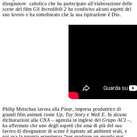
disegnatore
cattolico che ha partecipato all’elaborazione delle
scene del film
Gli Incredibili 2
ha condiviso alcuni aspetti del
suo lavoro e ha sottolineato che la sua ispirazione è Dio.
Philip Metschan lavora alla
Pixar
, impresa produttrice di
grandi film animati come
Up
,
Toy Story
e
Wall E
. In alcune
dichiarazioni alla
CNA
– agenzia in inglese del
Grupo ACI
–,
ha affermato che uno degli aspetti che ama di più del suo
lavoro di disegnatore di scene è ispirato ad ambienti reali, e
poi usa la propria esperienza “per produrre un mondo mai