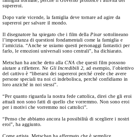
famiglia normale, perché il Governo proibisce l’attività dei
supereroi.
Dopo varie vicende, la famiglia deve tornare ad agire da
supereroi per salvare il mondo.
Il disegnatore ha spiegato che i film della
Pixar
sottolineano
l’importanza di questioni fondamentali come la famiglia e
l’amicizia. “Anche se usiamo questi personaggi fantastici per
farlo, le emozioni universali sono centrali”, ha dichiarato.
Metschan ha anche detto alla
CNA
che questi film possono
aiutare a riflettere. Ne
Gli Incredibili 2
, ad esempio, l’obiettivo
del cattivo è “liberarsi dei supereroi perché crede che avere
persone speciali tra noi ci indebolisca, perché confidiamo in
loro anziché in noi stessi”.
“Per quanto riguarda la nostra fede cattolica, direi che gli eroi
attuali non sono fatti di quello che vorremmo. Non sono eroi
per i motivi che vorremmo noi cattolici”.
“Penso che abbiamo ancora la possibilità di scegliere i nostri
eroi”, ha aggiunto.
Come artista, Metschan ha affermato che è semplice