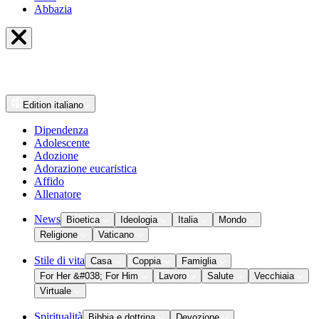
Abbazia
Edition
italiano
Dipendenza
Adolescente
Adozione
Adorazione eucaristica
Affido
Allenatore
News
Bioetica
Ideologia
Italia
Mondo
Religione
Vaticano
Stile di vita
Casa
Coppia
Famiglia
For Her &#038; For Him
Lavoro
Salute
Vecchiaia
Virtuale
Spiritualità
Bibbia e dottrina
Devozione