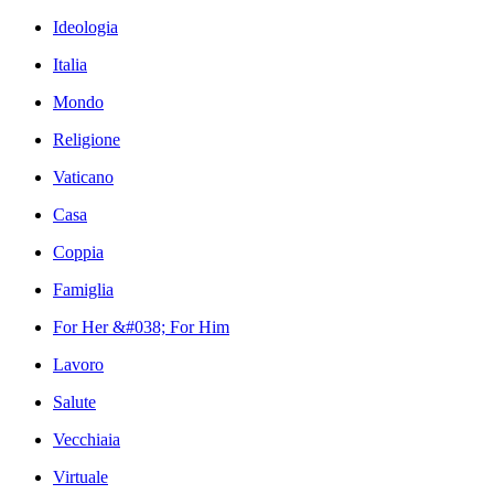
Ideologia
Italia
Mondo
Religione
Vaticano
Casa
Coppia
Famiglia
For Her &#038; For Him
Lavoro
Salute
Vecchiaia
Virtuale