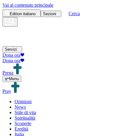
Vai al contenuto principale
Cerca
Edition
italiano
Sezioni
Servizi
Dona ora
Dona ora
Prega
Menu
Pray
Opinioni
News
Stile di vita
Spiritualità
Scoperte
Eredità
Italia