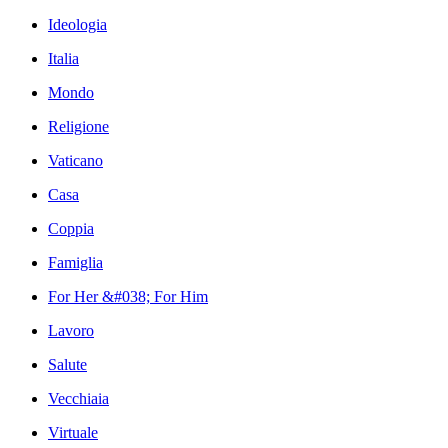
Ideologia
Italia
Mondo
Religione
Vaticano
Casa
Coppia
Famiglia
For Her &#038; For Him
Lavoro
Salute
Vecchiaia
Virtuale