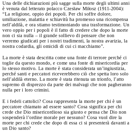
Una delle dichiarazioni più sagge sulla morte degli ultimi anni
è venuta dal letterato polacco Czesław Miłosz (1911-2004):
“La religione, oppio dei popoli. Per chi soffre dolore,
umiliazione, malattia e schiavitù ha promesso una ricompensa
nell’aldilà, e ora stiamo testimoniando una trasformazione. Un
vero oppio per i popoli è il fatto di credere che dopo la morte
non ci sia nulla – il grande sollievo di pensare che non
verremo giudicati per i nostri tradimenti, la nostra avarizia, la
nostra codardia, gli omicidi di cui ci macchiamo”.
La morte è stata descritta come una fonte di terrore perché ci
toglie da questo mondo, e come una fonte di misericordia per
lo stesso motivo. La morte è stata considerata un’ingiustizia,
perché santi e peccatori riceverebbero ciò che spetta loro solo
nell’aldilà eterno. La morte è stata ritenuta un trionfo, l’atto
supremo di disprezzo da parte dei malvagi che non pagheranno
nulla per i loro crimini.
E i fedeli cattolici? Cosa rappresenta la morte per chi è un
peccatore chiamato ad essere santo? Cosa significa per chi
crede che Dio misericordioso sia giusto e pensa che Dio non
sospenderà l’ordine morale per nessuno? Cosa vuol dire la
morte per chi crede che dopo di essa ci si presenterà davanti a
un Dio santo?