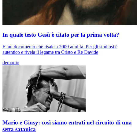
In quale testo Gesù è citato per la prima volta?
E' un documento che risale a 2000 anni fa. Per gli studiosi è
autentico e rivela il legame tra Cristo e Re Davide
demonio
Mario e Giusy: così siamo entrati nel circuito di una
setta satanica