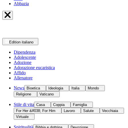
Abbazia
Edition
italiano
Dipendenza
Adolescente
Adozione
Adorazione eucaristica
Affido
Allenatore
News
Bioetica
Ideologia
Italia
Mondo
Religione
Vaticano
Stile di vita
Casa
Coppia
Famiglia
For Her &#038; For Him
Lavoro
Salute
Vecchiaia
Virtuale
Spiritualità
Bibbia e dottrina
Devozione