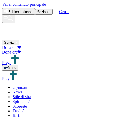
Vai al contenuto principale
Cerca
Edition
italiano
Sezioni
Servizi
Dona ora
Dona ora
Prega
Menu
Pray
Opinioni
News
Stile di vita
Spiritualità
Scoperte
Eredità
Italia