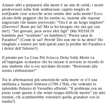
Aiutare altri a prepararsi alla morte è un atto di carità; i nostri
predecessori nella fede sembravano capirlo meglio di
noi
Quante cose sciocche avete sentito dire sulla morte? Ecco
alcune delle peggiori che ho sentito io, insieme alle risposte
angosciate che hanno provocato: “Ora è in un luogo migliore”
(Davvero? Buon per lui! Ma io ho bisogno che stia qui con
me!). “Sei giovani, puoi avere altri figli” (Ma NESSUN
bambino può “sostituire” un bambino!) “Presto sarai in
Paradiso!” (Come lo sai? Perché Dio non me lo ha detto? Ho
sbagliato a temere per tutti questi anni la perdita del Paradiso e
i dolori dell’Inferno?)
Il premio per La Cosa Più Sciocca Detta Sulla Morte va
all’impiegato scolastico che ha inizato il servizio in ricordo di
uno studente che si era suicidato dicendo: “Benvenuti alla
nostra celebrazione!”
Tra le affermazioni più umoristiche sulla morte ce n’è una
attribuita a Samuel Johnson (1709-1784), che vedendo lo
splendido Palazzo di Versailles affermò: “Il problema con un
posto come questo è che rende troppo difficile morire” (in altri
termini, chi scambierebbe volentieri quella
grandeur
con la
tomba?)