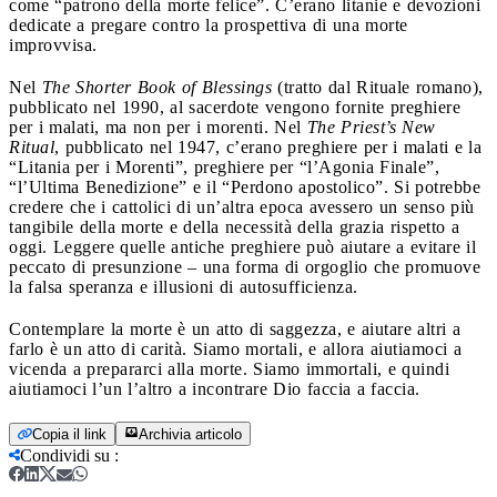
come “patrono della morte felice”. C’erano litanie e devozioni
dedicate a pregare contro la prospettiva di una morte
improvvisa.
Nel
The Shorter Book of Blessings
(tratto dal Rituale romano),
pubblicato nel 1990, al sacerdote vengono fornite preghiere
per i malati, ma non per i morenti. Nel
The Priest’s New
Ritual
, pubblicato nel 1947, c’erano preghiere per i malati e la
“Litania per i Morenti”, preghiere per “l’Agonia Finale”,
“l’Ultima Benedizione” e il “Perdono apostolico”. Si potrebbe
credere che i cattolici di un’altra epoca avessero un senso più
tangibile della morte e della necessità della grazia rispetto a
oggi. Leggere quelle antiche preghiere può aiutare a evitare il
peccato di presunzione – una forma di orgoglio che promuove
la falsa speranza e illusioni di autosufficienza.
Contemplare la morte è un atto di saggezza, e aiutare altri a
farlo è un atto di carità. Siamo mortali, e allora aiutiamoci a
vicenda a prepararci alla morte. Siamo immortali, e quindi
aiutiamoci l’un l’altro a incontrare Dio faccia a faccia.
Copia il link
Archivia articolo
Condividi su
: