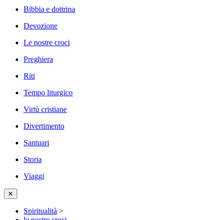
Bibbia e dottrina
Devozione
Le nostre croci
Preghiera
Riti
Tempo liturgico
Virtù cristiane
Divertimento
Santuari
Storia
Viaggi
✕
Spiritualità
>
le nostre croci