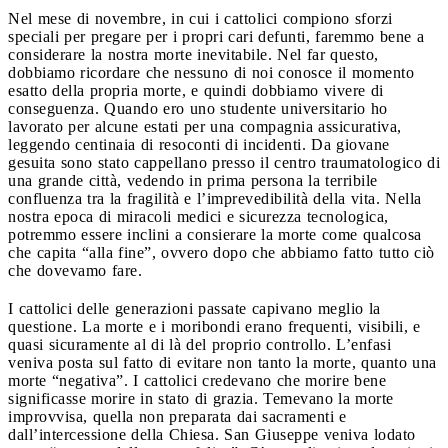
Nel mese di novembre, in cui i cattolici compiono sforzi
speciali per pregare per i propri cari defunti, faremmo bene a
considerare la nostra morte inevitabile. Nel far questo,
dobbiamo ricordare che nessuno di noi conosce il momento
esatto della propria morte, e quindi dobbiamo vivere di
conseguenza. Quando ero uno studente universitario ho
lavorato per alcune estati per una compagnia assicurativa,
leggendo centinaia di resoconti di incidenti. Da giovane
gesuita sono stato cappellano presso il centro traumatologico di
una grande città, vedendo in prima persona la terribile
confluenza tra la fragilità e l’imprevedibilità della vita. Nella
nostra epoca di miracoli medici e sicurezza tecnologica,
potremmo essere inclini a consierare la morte come qualcosa
che capita “alla fine”, ovvero dopo che abbiamo fatto tutto ciò
che dovevamo fare.
I cattolici delle generazioni passate capivano meglio la
questione. La morte e i moribondi erano frequenti, visibili, e
quasi sicuramente al di là del proprio controllo. L’enfasi
veniva posta sul fatto di evitare non tanto la morte, quanto una
morte “negativa”. I cattolici credevano che morire bene
significasse morire in stato di grazia. Temevano la morte
improvvisa, quella non preparata dai sacramenti e
dall’intercessione della Chiesa. San Giuseppe veniva lodato