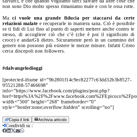
salvarci, e che quando vogliamo farci salvare da altre cose che
non sono Dio molto spesso rimaniamo male e con le ossa rotte.
Ma
ci vuole una grande fiducia per staccarsi da certe
relazioni malate
e recuperarle in maniera sana. Ciò è possibile
se ti fidi di Lui fino al punto di saperti mettere anche contro te
stesso, di accogliere ciò che c’è (che è poi il significato di
croce) e andarGli dietro. Sicuramente però in un cammino del
genere non possono più esistere le mezze misure. Infatti Cristo
cerca discepoli non followers.
#dalvangelodioggi
[protected-iframe id=”9b2801f14c9ec82277c63dd32b3b8527-
95521288-57466698″
info=”https://www.facebook.com/plugins/post.php?
href=https%3A%2F%2Fwww.facebook.com%2FEpicoco%2Fpo
width=”500″ height=”268″ frameborder=”0″
style=”border:none;overflow:hidden” scrolling=”no”]
Copia il link
Archivia articolo
Condividi su
: