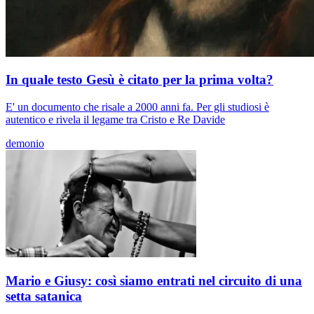
In quale testo Gesù è citato per la prima volta?
E' un documento che risale a 2000 anni fa. Per gli studiosi è
autentico e rivela il legame tra Cristo e Re Davide
demonio
Mario e Giusy: così siamo entrati nel circuito di una
setta satanica