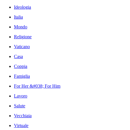
Ideologia
Italia
Mondo
Religione
Vaticano
Casa
Coppia
Famiglia
For Her &#038; For Him
Lavoro
Salute
Vecchiaia
Virtuale