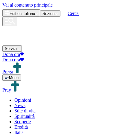
Vai al contenuto principale
Cerca
Edition
italiano
Sezioni
Servizi
Dona ora
Dona ora
Prega
Menu
Pray
Opinioni
News
Stile di vita
Spiritualità
Scoperte
Eredità
Italia