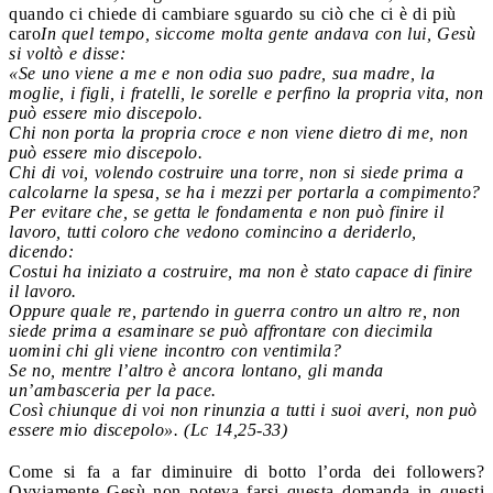
quando ci chiede di cambiare sguardo su ciò che ci è di più
caro
In quel tempo, siccome molta gente andava con lui, Gesù
si voltò e disse:
«Se uno viene a me e non odia suo padre, sua madre, la
moglie, i figli, i fratelli, le sorelle e perfino la propria vita, non
può essere mio discepolo.
Chi non porta la propria croce e non viene dietro di me, non
può essere mio discepolo.
Chi di voi, volendo costruire una torre, non si siede prima a
calcolarne la spesa, se ha i mezzi per portarla a compimento?
Per evitare che, se getta le fondamenta e non può finire il
lavoro, tutti coloro che vedono comincino a deriderlo,
dicendo:
Costui ha iniziato a costruire, ma non è stato capace di finire
il lavoro.
Oppure quale re, partendo in guerra contro un altro re, non
siede prima a esaminare se può affrontare con diecimila
uomini chi gli viene incontro con ventimila?
Se no, mentre l’altro è ancora lontano, gli manda
un’ambasceria per la pace.
Così chiunque di voi non rinunzia a tutti i suoi averi, non può
essere mio discepolo». (
Lc 14,25-33)
Come si fa a far diminuire di botto l’orda dei followers?
Ovviamente Gesù non poteva farsi questa domanda in questi