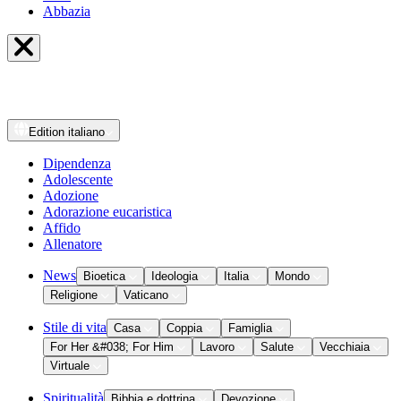
Abbazia
Edition
italiano
Dipendenza
Adolescente
Adozione
Adorazione eucaristica
Affido
Allenatore
News
Bioetica
Ideologia
Italia
Mondo
Religione
Vaticano
Stile di vita
Casa
Coppia
Famiglia
For Her &#038; For Him
Lavoro
Salute
Vecchiaia
Virtuale
Spiritualità
Bibbia e dottrina
Devozione