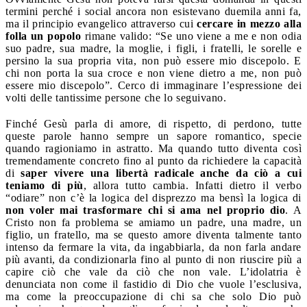
termini perché i social ancora non esistevano duemila anni fa,
ma il principio evangelico attraverso cui
cercare in mezzo alla
folla un popolo
rimane valido: “Se uno viene a me e non odia
suo padre, sua madre, la moglie, i figli, i fratelli, le sorelle e
persino la sua propria vita, non può essere mio discepolo. E
chi non porta la sua croce e non viene dietro a
me, non può
essere mio discepolo”. Cerco di immaginare l’espressione dei
volti delle tantissime persone che lo seguivano.
Finché Gesù parla di amore, di rispetto, di perdono, tutte
queste parole hanno sempre un sapore romantico, specie
quando ragioniamo in astratto. Ma quando tutto diventa così
tremendamente concreto fino al punto da richiedere la capacità
di
saper vivere una libertà radicale anche da ciò a cui
teniamo di più
, allora tutto cambia. Infatti dietro il verbo
“odiare” non c’è la logica del disprezzo ma bensì la logica di
non voler mai trasformare chi si ama nel proprio dio
. A
Cristo non fa problema se amiamo un padre, una madre, un
figlio, un fratello, ma se questo amore diventa talmente tanto
intenso da fermare la vita, da ingabbiarla, da non farla andare
più avanti, da condizionarla fino al punto di non riuscire più a
capire ciò che vale da ciò che non vale. L’idolatria è
denunciata non come il fastidio di Dio che vuole l’esclusiva,
ma come la preoccupazione di chi sa che solo Dio può