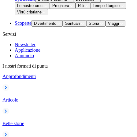
Le nostre croci
Preghiera
Riti
Tempo liturgico
Virtù cristiane
Scoperte
Divertimento
Santuari
Storia
Viaggi
Servizi
Newsletter
Applicazione
Annuncio
I nostri formati di punta
Approfondimenti
Articolo
Belle storie