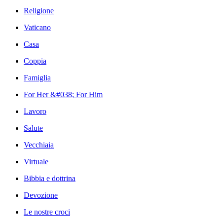
Religione
Vaticano
Casa
Coppia
Famiglia
For Her &#038; For Him
Lavoro
Salute
Vecchiaia
Virtuale
Bibbia e dottrina
Devozione
Le nostre croci