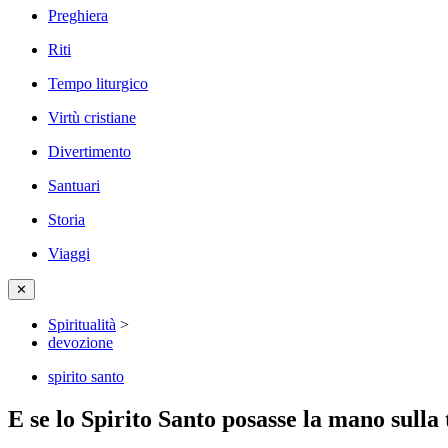
Preghiera
Riti
Tempo liturgico
Virtù cristiane
Divertimento
Santuari
Storia
Viaggi
✕
Spiritualità
>
devozione
spirito santo
E se lo Spirito Santo posasse la mano sulla 