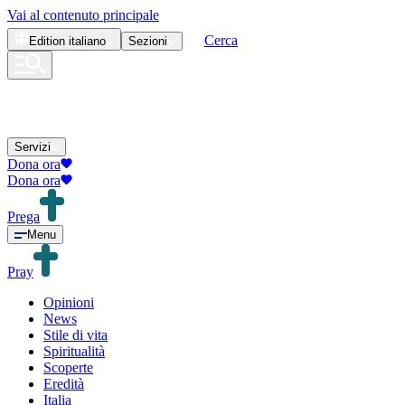
Vai al contenuto principale
Cerca
Edition
italiano
Sezioni
Servizi
Dona ora
Dona ora
Prega
Menu
Pray
Opinioni
News
Stile di vita
Spiritualità
Scoperte
Eredità
Italia