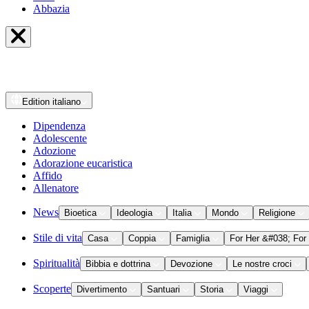
Abbazia
Edition
italiano
Dipendenza
Adolescente
Adozione
Adorazione eucaristica
Affido
Allenatore
News
Bioetica
Ideologia
Italia
Mondo
Religione
Stile di vita
Casa
Coppia
Famiglia
For Her &#038; For
Spiritualità
Bibbia e dottrina
Devozione
Le nostre croci
Scoperte
Divertimento
Santuari
Storia
Viaggi