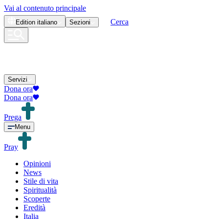
Vai al contenuto principale
Cerca
Edition
italiano
Sezioni
Servizi
Dona ora
Dona ora
Prega
Menu
Pray
Opinioni
News
Stile di vita
Spiritualità
Scoperte
Eredità
Italia