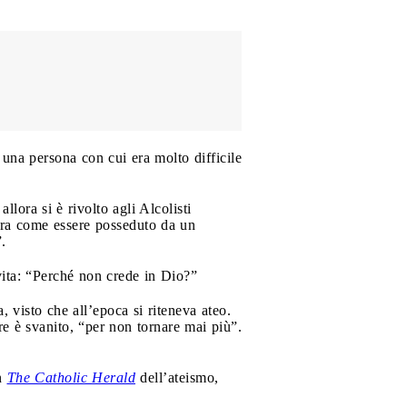
 una persona con cui era molto difficile
llora si è rivolto agli Alcolisti
“Era come essere posseduto da un
.
vita: “Perché non crede in Dio?”
visto che all’epoca si riteneva ateo.
ere è svanito, “per non tornare mai più”.
on
The Catholic Herald
dell’ateismo,