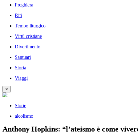
Preghiera
Riti
Tempo liturgico
Virtù cristiane
Divertimento
Santuari
Storia
Viaggi
✕
Storie
alcolismo
Anthony Hopkins: “l’ateismo è come vivere 