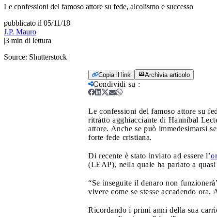
Le confessioni del famoso attore su fede, alcolismo e successo
pubblicato il 05/11/18
|
J.P. Mauro
|
3
min di lettura
Source:
Shutterstock
Copia il link
Archivia articolo
Condividi su
:
Le confessioni del famoso attore su fe
ritratto agghiacciante di Hannibal Lect
attore. Anche se può immedesimarsi se
forte fede cristiana.
Di recente è stato inviato ad essere l’
o
(LEAP), nella quale ha parlato a quasi 5
“Se inseguite il denaro non funzionerà
vivere come se stesse accadendo ora. Ag
Ricordando i primi anni della sua carri