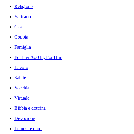
Religione
Vaticano
Casa
Coppia
Famiglia
For Her &#038; For Him
Lavoro
Salute
Vecchiaia
Virtuale
Bibbia e dottrina
Devozione
Le nostre croci