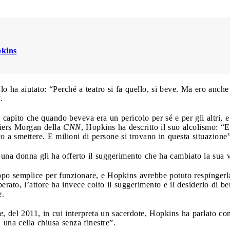
pkins
 lo ha aiutato: “Perché a teatro si fa quello, si beve. Ma ero anche
.
 capito che quando beveva era un pericolo per sé e per gli altri, e a
Piers Morgan della
CNN
, Hopkins ha descritto il suo alcolismo: 
 a smettere. E milioni di persone si trovano in questa situazione”
 una donna gli ha offerto il suggerimento che ha cambiato la sua 
po semplice per funzionare, e Hopkins avrebbe potuto respingerla, 
erato, l’attore ha invece colto il suggerimento e il desiderio di b
e.
e
, del 2011, in cui interpreta un sacerdote, Hopkins ha parlato c
 una cella chiusa senza finestre”.