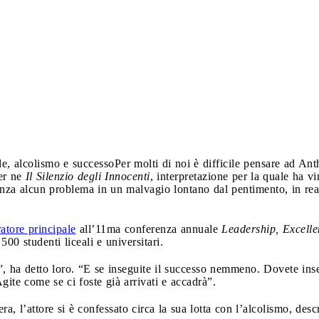
de, alcolismo e successo
Per molti di noi è difficile pensare ad An
er ne
Il Silenzio degli Innocenti
, interpretazione per la quale ha 
nza alcun problema in un malvagio lontano dal pentimento, in rea
ratore principale
all’11ma conferenza annuale
Leadership, Excelle
00 studenti liceali e universitari.
”, ha detto loro. “E se inseguite il successo nemmeno. Dovete ins
ite come se ci foste già arrivati e accadrà”.
era, l’attore si è confessato circa la sua lotta con l’alcolismo, de