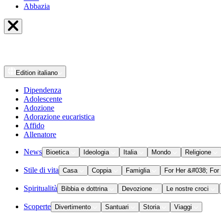
Abbazia
Edition
italiano
Dipendenza
Adolescente
Adozione
Adorazione eucaristica
Affido
Allenatore
News
Bioetica
Ideologia
Italia
Mondo
Religione
Stile di vita
Casa
Coppia
Famiglia
For Her &#038; For
Spiritualità
Bibbia e dottrina
Devozione
Le nostre croci
Scoperte
Divertimento
Santuari
Storia
Viaggi