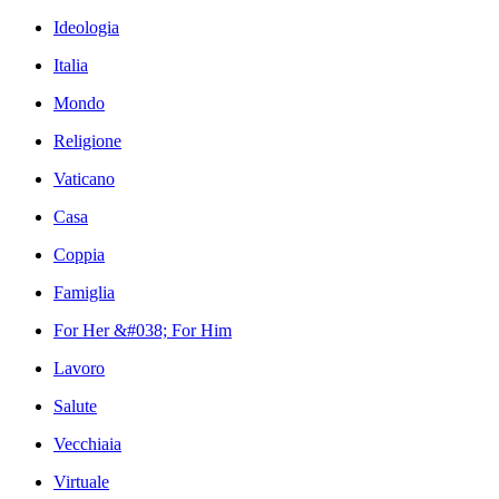
Ideologia
Italia
Mondo
Religione
Vaticano
Casa
Coppia
Famiglia
For Her &#038; For Him
Lavoro
Salute
Vecchiaia
Virtuale