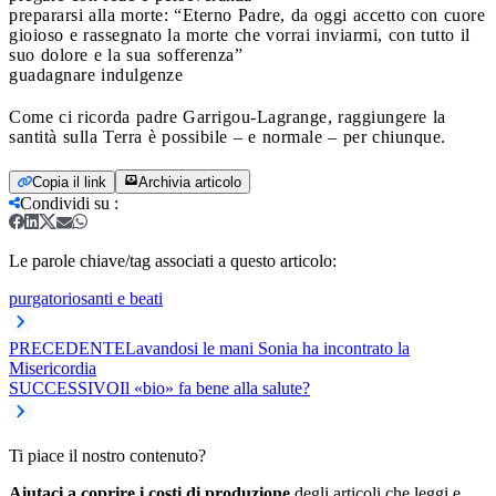
prepararsi alla morte: “Eterno Padre, da oggi accetto con cuore
gioioso e rassegnato la morte che vorrai inviarmi, con tutto il
suo dolore e la sua sofferenza”
guadagnare indulgenze
Come ci ricorda padre Garrigou-Lagrange, raggiungere la
santità sulla Terra è possibile – e normale – per chiunque.
Copia il link
Archivia articolo
Condividi su
:
Le parole chiave/tag associati a questo articolo:
purgatorio
santi e beati
PRECEDENTE
Lavandosi le mani Sonia ha incontrato la
Misericordia
SUCCESSIVO
Il «bio» fa bene alla salute?
Ti piace il nostro contenuto?
Aiutaci a coprire i costi di produzione
degli articoli che leggi e