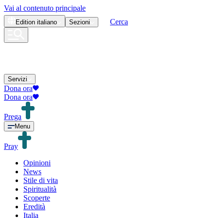
Vai al contenuto principale
Cerca
Edition
italiano
Sezioni
Servizi
Dona ora
Dona ora
Prega
Menu
Pray
Opinioni
News
Stile di vita
Spiritualità
Scoperte
Eredità
Italia