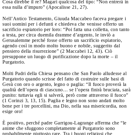
Cosa direbbe il re? Magari qualcosa del tipo: “Non entrerà in
essa nulla d’impuro” (Apocalisse 21, 27).
Nell’Antico Testamento, Giuuda Maccabeo faceva pregare i
suoi uomini per i defunti e chiedeva che venisse offerto un
sacrificio espiatorio per loro: “Poi fatta una colletta, con tanto
a testa, per circa duemila dramme d’argento, le inviò a
Gerusalemme perché fosse offerto un sacrificio espiatorio,
agendo così in modo molto buono e nobile, suggerito dal
pensiero della risurrezione” (2 Maccabei 12, 43). Ciò
presuppone un luogo di purificazione dopo la morte – il
Purgatorio.
Molti Padri della Chiesa pensano che San Paolo alludesse al
Purgatorio quando scrisse del fatto di costruire sulle basi di
Gesù con oro o argento, legno o paglia: “Il fuoco proverà la
qualità dell’opera di ciascuno… se l’opera finirà bruciata, sarà
punito: tuttavia egli si salverà, però come attraverso il fuoco”
(1 Corinzi 3, 13, 15). Paglia e legno non sono andati molto
bene per i tre porcellini, ma Dio, nella sua misericordia, non
esige oro!
È positivo, perché padre Garrigou-Lagrange afferma che “le
anime che sfuggono completamente al Purgatorio sono
probabilmente piuttosto rare. Tra i buoni religiosi che