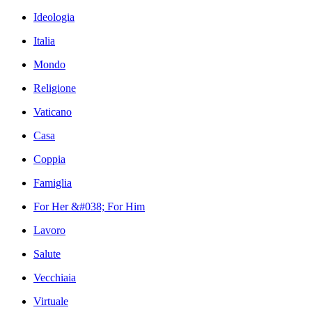
Ideologia
Italia
Mondo
Religione
Vaticano
Casa
Coppia
Famiglia
For Her &#038; For Him
Lavoro
Salute
Vecchiaia
Virtuale