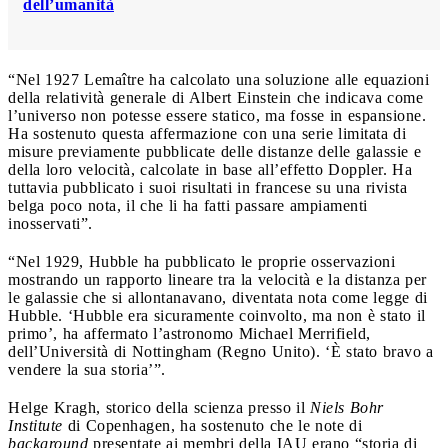
dell’umanità
“Nel 1927 Lemaître ha calcolato una soluzione alle equazioni
della relatività generale di Albert Einstein che indicava come
l’universo non potesse essere statico, ma fosse in espansione.
Ha sostenuto questa affermazione con una serie limitata di
misure previamente pubblicate delle distanze delle galassie e
della loro velocità, calcolate in base all’effetto Doppler. Ha
tuttavia pubblicato i suoi risultati in francese su una rivista
belga poco nota, il che li ha fatti passare ampiamenti
inosservati”.
“Nel 1929, Hubble ha pubblicato le proprie osservazioni
mostrando un rapporto lineare tra la velocità e la distanza per
le galassie che si allontanavano, diventata nota come legge di
Hubble. ‘Hubble era sicuramente coinvolto, ma non è stato il
primo’, ha affermato l’astronomo Michael Merrifield,
dell’Università di Nottingham (Regno Unito). ‘È stato bravo a
vendere la sua storia’”.
Helge Kragh, storico della scienza presso il
Niels Bohr
Institute
di Copenhagen, ha sostenuto che le note di
background
presentate ai membri della IAU erano “storia di