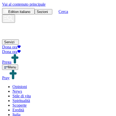
Vai al contenuto principale
Cerca
Edition
italiano
Sezioni
Servizi
Dona ora
Dona ora
Prega
Menu
Pray
Opinioni
News
Stile di vita
Spiritualità
Scoperte
Eredità
Italia