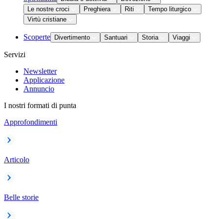
Le nostre croci
Preghiera
Riti
Tempo liturgico
Virtù cristiane
Scoperte
Divertimento
Santuari
Storia
Viaggi
Servizi
Newsletter
Applicazione
Annuncio
I nostri formati di punta
Approfondimenti
Articolo
Belle storie