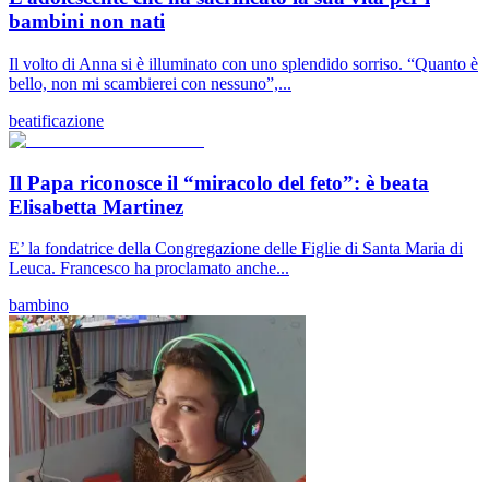
bambini non nati
Il volto di Anna si è illuminato con uno splendido sorriso. “Quanto è
bello, non mi scambierei con nessuno”,...
beatificazione
Il Papa riconosce il “miracolo del feto”: è beata
Elisabetta Martinez
E’ la fondatrice della Congregazione delle Figlie di Santa Maria di
Leuca. Francesco ha proclamato anche...
bambino