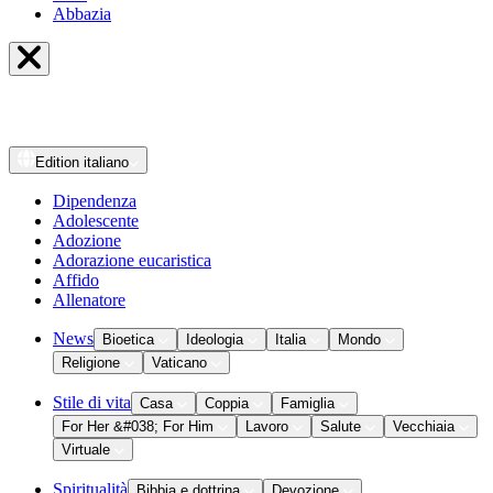
Abbazia
Edition
italiano
Dipendenza
Adolescente
Adozione
Adorazione eucaristica
Affido
Allenatore
News
Bioetica
Ideologia
Italia
Mondo
Religione
Vaticano
Stile di vita
Casa
Coppia
Famiglia
For Her &#038; For Him
Lavoro
Salute
Vecchiaia
Virtuale
Spiritualità
Bibbia e dottrina
Devozione