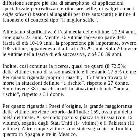
diffusione sempre più alta di smartphone, di applicazioni
specializzate per realizzare e ritoccare selfie, di gadget come i
selfie sticks
(i bastoni allungabili per fare autoscatti) e infine il
fenomeno di concorsi tipo “il miglior selfie”.
Altrettanto significativa è l’età media delle vittime: 22,94 anni,
cioè quasi 23 anni. Mentre 76 vittime facevano parte della
fascia di età 10-19 anni, la proporzione più importante, ovvero
106 vittime, apparteneva alla fascia 20-29 anni. Solo 20 invece
le vittime nella fascia di età successiva, cioè 30-39 anni.
Inoltre, così continua la ricerca, quasi tre quarti (il 72,5%)
delle vittime erano di sesso maschile e il restante 27,5% donne.
Per quanto riguarda proprio i maschi, 115 hanno trovato la
morte in situazioni definite “a rischio”, rispetto a 27 donne.
Sono invece 38 i maschi morti in situazioni ritenute “non a
rischio”, rispetto a 31 donne.
Per quanto riguarda i Paesi d’origine, la grande maggioranza
delle vittime proviene proprio dall’India: 159, ossia più della
metà del totale. Al secondo posto si piazza la Russia (con 16
vittime), seguita dagli Stati Uniti (14 vittime) e
il Pakistan (11
vittime). Altre cinque vittime sono state segnalate in Turchia,
quattro in Spagna e tre in Messico.