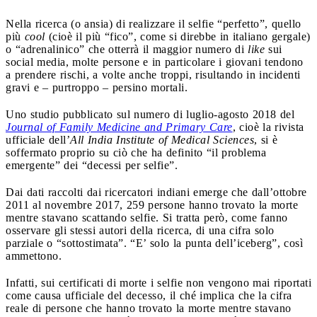
Nella ricerca (o ansia) di realizzare il selfie “perfetto”, quello
più
cool
(cioè il più “fico”, come si direbbe in italiano gergale)
o “adrenalinico” che otterrà il maggior numero di
like
sui
social media, molte persone e in particolare i giovani tendono
a prendere rischi, a volte anche troppi, risultando in incidenti
gravi e – purtroppo – persino mortali.
Uno studio pubblicato sul numero di luglio-agosto 2018 del
Journal of Family Medicine and Primary Care
, cioè la rivista
ufficiale dell’
All India Institute of Medical Sciences
, si è
soffermato proprio su ciò che ha definito “il problema
emergente” dei “decessi per selfie”.
Dai dati raccolti dai ricercatori indiani emerge che dall’ottobre
2011 al novembre 2017, 259 persone hanno trovato la morte
mentre stavano scattando selfie. Si tratta però, come fanno
osservare gli stessi autori della ricerca, di una cifra solo
parziale o “sottostimata”. “E’ solo la punta dell’iceberg”, così
ammettono.
Infatti, sui certificati di morte i selfie non vengono mai riportati
come causa ufficiale del decesso, il ché implica che la cifra
reale di persone che hanno trovato la morte mentre stavano