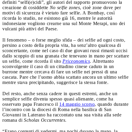
definiti “selfi(e)cidi”, gli autori del rapporto promuovono la
creazione di cosiddette
No selfie zones
, cioè zone dove per
motivi di sicurezza è vietato fare selfie. A Bombay, così
ricorda lo studio, ne esistono già 16, mentre le autorità
indonesiane vogliono crearne una sul Monte Merapi, uno dei
vulcani più attivi del Paese.
Il fenomeno – o forse meglio sfida – dei selfie ad ogni costo,
persino a costo della propria vita, ha senz’altro qualcosa di
sconcertante, come nel caso di due giovani russi rimasti uccisi
dallo scoppio di una granata che tenevano in mano per scattare
un selfie, come ricorda il sito
Priceonomics
. Altrettanto
sconvolgente il caso di un cittadino cinese caduto in un
burrone mentre cercava di fare un selfie nei pressi di una
cascata. Pare che l’uomo abbia scattato ancora un ultimo selfie
mentre stava precipitando, suggerisce la stessa fonte.
Del resto, anche senza cadere in questi estremi, anche un
semplice selfie diventa spesso quasi alienante, come ha
osservato papa Francesco il
14 maggio scorso
, quando durante
l’incontro con la diocesi di Roma nella basilica di San
Giovanni in Laterano ha raccontato una sua visita alla sede
romana di
Scholas Occurrentes
.
“Erano contenti di vedermi, ma pochi davano la mano, la