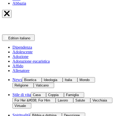
Abbazia
Edition
italiano
Dipendenza
Adolescente
Adozione
Adorazione eucaristica
Affido
Allenatore
News
Bioetica
Ideologia
Italia
Mondo
Religione
Vaticano
Stile di vita
Casa
Coppia
Famiglia
For Her &#038; For Him
Lavoro
Salute
Vecchiaia
Virtuale
Spiritualità
Bibbia e dottrina
Devozione