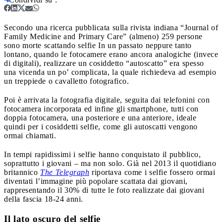
Secondo una ricerca pubblicata sulla rivista indiana “Journal of
Family Medicine and Primary Care” (almeno) 259 persone
sono morte scattando selfie
In un passato neppure tanto
lontano, quando le fotocamere erano ancora analogiche (invece
di digitali), realizzare un cosiddetto “autoscatto” era spesso
una vicenda un po’ complicata, la quale richiedeva ad esempio
un treppiede o cavalletto fotografico.
Poi è arrivata la fotografia digitale, seguita dai telefonini con
fotocamera incorporata ed infine gli smartphone, tutti con
doppia fotocamera, una posteriore e una anteriore, ideale
quindi per i cosiddetti selfie, come gli autoscatti vengono
ormai chiamati.
In tempi rapidissimi i selfie hanno conquistato il pubblico,
soprattutto i giovani – ma non solo. Già nel 2013 il quotidiano
britannico
The Telegraph
riportava come i selfie fossero ormai
diventati l’immagine più popolare scattata dai giovani,
rappresentando il 30% di tutte le foto realizzate dai giovani
della fascia 18-24 anni.
Il lato oscuro del selfie