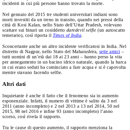
incidenti in cui più persone hanno trovato la morte.
Nel gennaio del 2015 tre studenti universitari indiani sono
morti investiti da un treno in transito, quando nei pressi della
città di Kosi Kalan, nello Stato dell’Uttar Pradesh, volevano
scattare sui binari un cosiddetto
daredevil selfie
(un autoscatto
temerario), così riporta il
Times of India
.
Sconcertante anche un altro incidente verificatosi in India. Nel
distretto di Nagpur, nello Stato del Maharashtra,
sette amici
–
tutti uomini di un’età dai 18 ai 23 anni – hanno perso la vita
per annegamento in un bacino idrico naturale, quando la barca
in cui erano seduti ha cominciato a fare acqua e si è capovolta
mentre stavano facendo selfie.
Altri dati
Inquietante è anche il fatto che il fenomeno sia in aumento
esponenziale. Infatti, il numero di vittime è salito da 3 nel
2011 (anno incompleto) e 2 nel 2013 a 13 nel 2014, 50 nel
2015, 98 nel 2016 e infine 93 (anno incompleto) l’anno
scorso, così rivela il rapporto.
Tra le cause di questo aumento, il rapporto menziona la