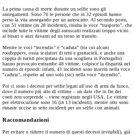
La prima causa di morte durante un selfie sono gli
annegamenti. Sono 70 le persone che in 32 episodi hanno
perso la vita annegando per un autoscatto. Al secondo posto,
con 51 vittime (in 28 incidenti), risulta la voce “trasporto”, che
include tutte le vittime degli autoscatti realizzati troppo vicini
ai binari o anzi davanti ad un treno in transito.
Mentre le voci “incendio” e “caduta” (tra cui alcuni
rooftoppers
, ossia scalatori di tetti e grattacieli, e anche una
coppia di turisti precipitata da una scogliera in Portogallo)
hanno provocato entrambe 48 vittime, colpisce la disparità nel
numero di episodi: infatti, 41 incidenti sono inseriti nella voce
“caduta”, rispetto ad uno solo (sic) nella voce “incendio”.
Poi ci sono i decessi per selfie
legati all’uso di armi da fuoco,
dove il numero più alto di vittime – un dato che in fin dei
conti non sorprende – viene registrato negli USA. Le vittime
per elettrocuzione sono 16 (in 13 incidenti), mentre otto sono
rimaste uccise in sette incidenti per un selfie con animali.
Raccomandazioni
Per evitare o ridurre il numero di questi decessi (evitabili), già