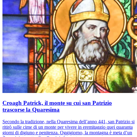
Croagh Patrick, il monte su cui san Patrizio
trascorse la Quaresima
Secondo la tradizione, nella Quaresima dell’anno 441, san Patrizio si
ritirò sulle cime di un monte per vivere in eremitaggio quei quaranta
giorni di digiuno e penitenza. Oggigiorno, la montagna è meta d’un