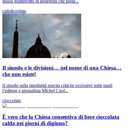
flusso ininterrotto di pellegrini che porta...
cattolicesimo
Il sinodo e le divisioni… nel nome di una Chiesa…
che non esiste!
Il sinodo sulla sinodalità suscita critiche eccessive sulle quali
l’editore e giornalista Michel Cool...
cioccolato
È vero che la Chiesa consentiva di bere cioccolata
calda nei giorni di digiuno?