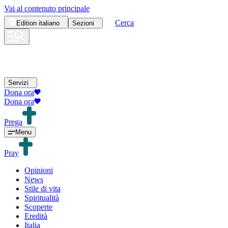
Vai al contenuto principale
Cerca
Edition
italiano
Sezioni
Servizi
Dona ora
Dona ora
Prega
Menu
Pray
Opinioni
News
Stile di vita
Spiritualità
Scoperte
Eredità
Italia