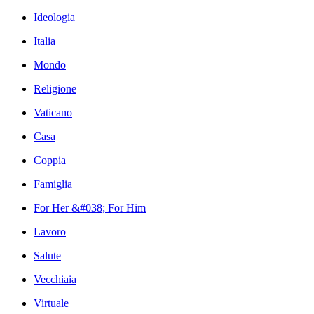
Ideologia
Italia
Mondo
Religione
Vaticano
Casa
Coppia
Famiglia
For Her &#038; For Him
Lavoro
Salute
Vecchiaia
Virtuale