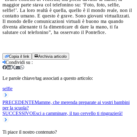
maggior parte stava col telefonino su: ‘Foto, foto, selfie,
selfie!’. La loro realtà è quella, quello è il mondo reale, non il
contatto umano. E questo è grave. Sono giovani virtualizzati.
Il mondo delle comunicazioni virtuali è buono ma quando
diventa alienante ti fa dimenticare di dare la mano, ti fa
salutare col telefonino”, ha osservato il Pontefice.
Copia il link
Archivia articolo
Condividi su
:
Le parole chiave/tag associati a questo articolo:
selfie
PRECEDENTE
Mamme, che merenda preparate ai vostri bambini
per la scuola?
SUCCESSIVO
Esci a camminare, il tuo cervello ti ringrazierà!
Ti piace il nostro contenuto?