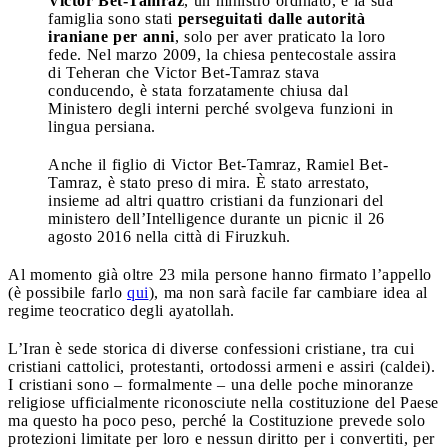
Victor Bet-Tamraz
, un ministro ordinato, e la sua
famiglia sono stati
perseguitati dalle autorità
iraniane per anni
, solo per aver praticato la loro
fede. Nel marzo 2009, la chiesa pentecostale assira
di Teheran che Victor Bet-Tamraz stava
conducendo, è stata forzatamente chiusa dal
Ministero degli interni perché svolgeva funzioni in
lingua persiana.
Anche il figlio di Victor Bet-Tamraz, Ramiel Bet-
Tamraz, è stato preso di mira. È stato arrestato,
insieme ad altri quattro cristiani da funzionari del
ministero dell’Intelligence durante un picnic il 26
agosto 2016 nella città di Firuzkuh.
Al momento già oltre 23 mila persone hanno firmato l’appello
(è possibile farlo
qui
), ma non sarà facile far cambiare idea al
regime teocratico degli ayatollah.
L’Iran è sede storica di diverse confessioni cristiane, tra cui
cristiani cattolici, protestanti, ortodossi armeni e assiri (caldei).
I cristiani sono – formalmente – una delle poche minoranze
religiose ufficialmente riconosciute nella costituzione del Paese
ma questo ha poco peso, perché la Costituzione prevede solo
protezioni limitate per loro e nessun diritto per i convertiti, per