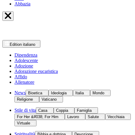
Abbazia
Edition
italiano
Dipendenza
Adolescente
Adozione
Adorazione eucaristica
Affido
Allenatore
News
Bioetica
Ideologia
Italia
Mondo
Religione
Vaticano
Stile di vita
Casa
Coppia
Famiglia
For Her &#038; For Him
Lavoro
Salute
Vecchiaia
Virtuale
Spiritualità
Bibbia e dottrina
Devozione