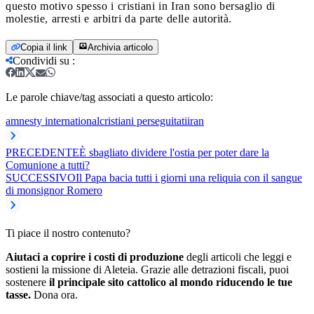
questo motivo spesso i cristiani in Iran sono bersaglio di
molestie, arresti e arbitri da parte delle autorità.
Copia il link
Archivia articolo
Condividi su
:
Le parole chiave/tag associati a questo articolo:
amnesty international
cristiani perseguitati
iran
PRECEDENTE
È sbagliato dividere l'ostia per poter dare la
Comunione a tutti?
SUCCESSIVO
Il Papa bacia tutti i giorni una reliquia con il sangue
di monsignor Romero
Ti piace il nostro contenuto?
Aiutaci a coprire i costi di produzione
degli articoli che leggi e
sostieni la missione di Aleteia. Grazie alle detrazioni fiscali, puoi
sostenere
il principale sito cattolico al mondo riducendo le tue
tasse.
Dona ora.