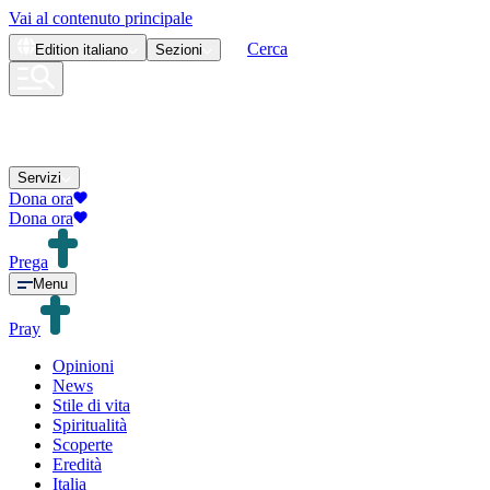
Vai al contenuto principale
Cerca
Edition
italiano
Sezioni
Servizi
Dona ora
Dona ora
Prega
Menu
Pray
Opinioni
News
Stile di vita
Spiritualità
Scoperte
Eredità
Italia