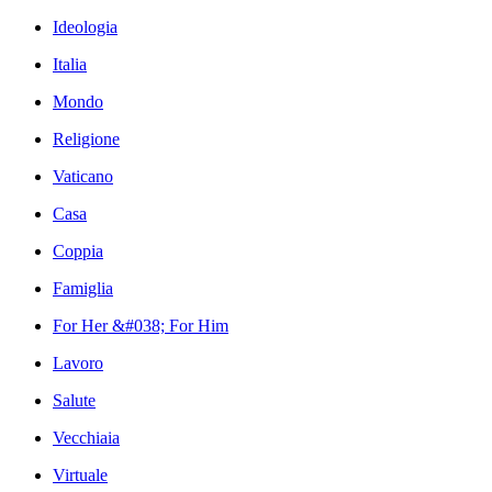
Ideologia
Italia
Mondo
Religione
Vaticano
Casa
Coppia
Famiglia
For Her &#038; For Him
Lavoro
Salute
Vecchiaia
Virtuale