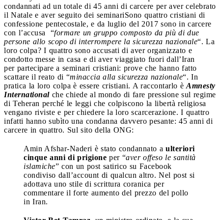
condannati ad un totale di 45 anni di carcere per aver celebrato
il Natale e aver seguito dei seminari
Sono quattro cristiani di
confessione pentecostale, e da luglio del 2017 sono in carcere
con l’accusa “
formare un gruppo composto da più di due
persone allo scopo di interrompere la sicurezza nazionale
“. La
loro colpa? I quattro sono accusati di aver organizzato e
condotto messe in casa e di aver viaggiato fuori dall’Iran
per partecipare a seminari cristiani: prove che hanno fatto
scattare il reato di “
minaccia alla sicurezza nazionale
“. In
pratica la loro colpa è essere cristiani. A raccontarlo è
Amnesty
International
che chiede al mondo di fare pressione sul regime
di Teheran perché le leggi che colpiscono la libertà religiosa
vengano riviste e per chiedere la loro scarcerazione. I quattro
infatti hanno subìto una condanna davvero pesante: 45 anni di
carcere in quattro. Sul sito della ONG:
Amin Afshar-Naderi è stato condannato a
ulteriori
cinque anni di prigione
per “
aver offeso le santità
islamiche
” con un post satirico su Facebook
condiviso dall’account di qualcun altro. Nel post si
adottava uno stile di scrittura coranica per
commentare il forte aumento del prezzo del pollo
in Iran.