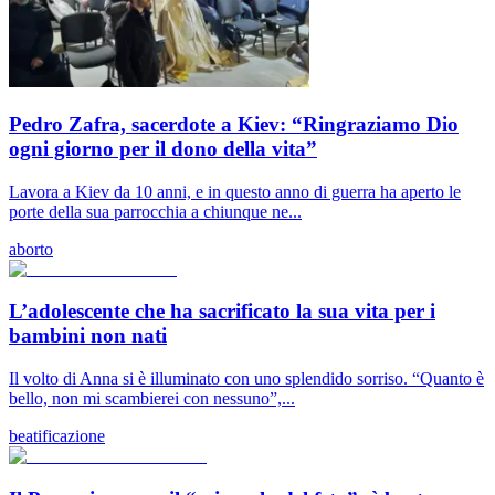
Pedro Zafra, sacerdote a Kiev: “Ringraziamo Dio
ogni giorno per il dono della vita”
Lavora a Kiev da 10 anni, e in questo anno di guerra ha aperto le
porte della sua parrocchia a chiunque ne...
aborto
L’adolescente che ha sacrificato la sua vita per i
bambini non nati
Il volto di Anna si è illuminato con uno splendido sorriso. “Quanto è
bello, non mi scambierei con nessuno”,...
beatificazione