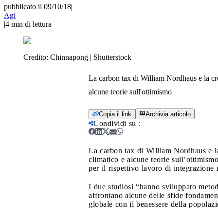
pubblicato il 09/10/18
|
Agi
|
4
min di lettura
Credito:
Chinnapong | Shutterstock
La carbon tax di William Nordhaus e la cr
alcune teorie sull'ottimismo
Copia il link
Archivia articolo
Condividi su
:
La carbon tax di William Nordhaus e l
climatico e alcune teorie sull’ottimism
per il rispettivo lavoro di integrazion
I due studiosi “hanno sviluppato metod
affrontano alcune delle sfide fondament
globale con il benessere della popolazi