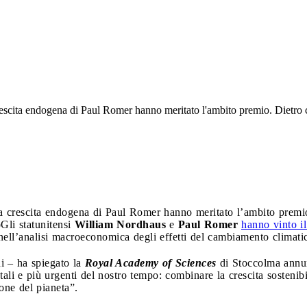
escita endogena di Paul Romer hanno meritato l'ambito premio. Dietro c'
a crescita endogena di Paul Romer hanno meritato l’ambito premio
o
Gli statunitensi
William Nordhaus
e
Paul Romer
hanno vinto i
e nell’analisi macroeconomica degli effetti del cambiamento climati
i – ha spiegato la
Royal Academy of Sciences
di Stoccolma annun
ali e più urgenti del nostro tempo: combinare la crescita sosteni
one del pianeta”.