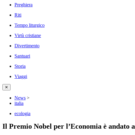
Preghiera
Riti
Tempo liturgico
Virtù cristiane
Divertimento
Santuari
Storia
Viaggi
✕
News
>
italia
ecologia
Il Premio Nobel per l’Economia è andato a