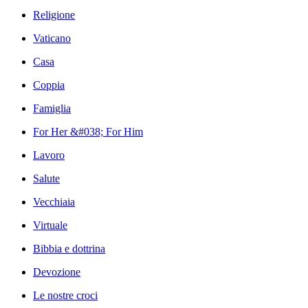
Religione
Vaticano
Casa
Coppia
Famiglia
For Her &#038; For Him
Lavoro
Salute
Vecchiaia
Virtuale
Bibbia e dottrina
Devozione
Le nostre croci