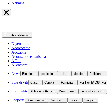
Abbazia
Edition
italiano
Dipendenza
Adolescente
Adozione
Adorazione eucaristica
Affido
Allenatore
News
Bioetica
Ideologia
Italia
Mondo
Religione
Stile di vita
Casa
Coppia
Famiglia
For Her &#038; For
Spiritualità
Bibbia e dottrina
Devozione
Le nostre croci
Scoperte
Divertimento
Santuari
Storia
Viaggi