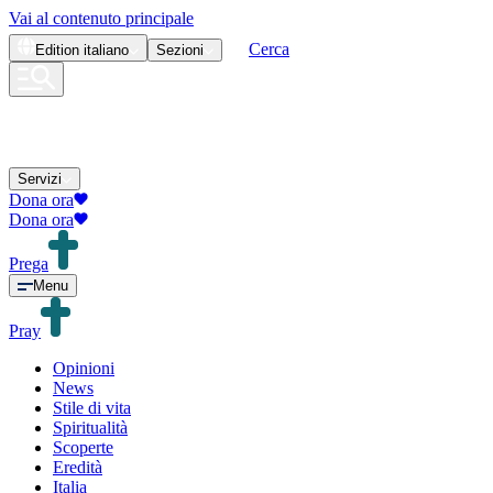
Vai al contenuto principale
Cerca
Edition
italiano
Sezioni
Servizi
Dona ora
Dona ora
Prega
Menu
Pray
Opinioni
News
Stile di vita
Spiritualità
Scoperte
Eredità
Italia