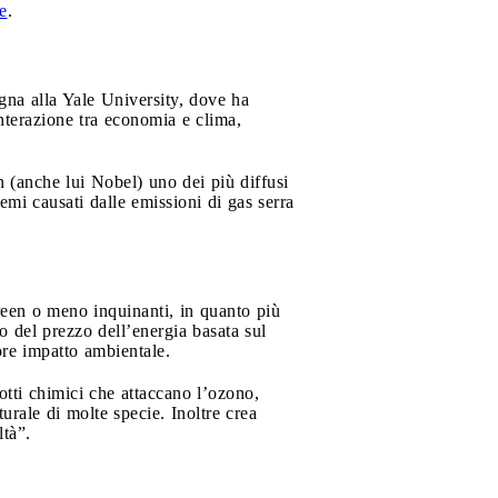
e
.
na alla Yale University, dove ha
interazione tra economia e clima,
 (anche lui Nobel) uno dei più diffusi
mi causati dalle emissioni di gas serra
een o meno inquinanti, in quanto più
to del prezzo dell’energia basata sul
ore impatto ambientale.
tti chimici che attaccano l’ozono,
urale di molte specie. Inoltre crea
ltà”.