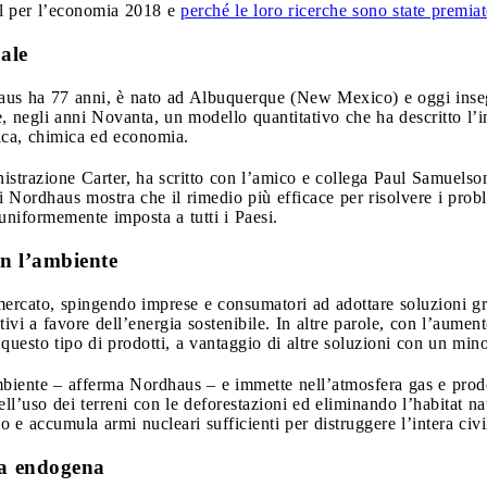
el per l’economia 2018 e
perché le loro ricerche sono state premiat
ale
us ha 77 anni, è nato ad Albuquerque (New Mexico) e oggi inseg
re, negli anni Novanta, un modello quantitativo che ha descritto l’
ica, chimica ed economia.
trazione Carter, ha scritto con l’amico e collega Paul Samuelson
Nordhaus mostra che il rimedio più efficace per risolvere i proble
uniformemente imposta a tutti i Paesi.
on l’ambiente
ercato, spingendo imprese e consumatori ad adottare soluzioni gr
ivi a favore dell’energia sostenibile. In altre parole, con l’aumen
uesto tipo di prodotti, a vantaggio di altre soluzioni con un min
biente – afferma Nordhaus – e immette nell’atmosfera gas e prodo
l’uso dei terreni con le deforestazioni ed eliminando l’habitat nat
 e accumula armi nucleari sufficienti per distruggere l’intera civi
ta endogena