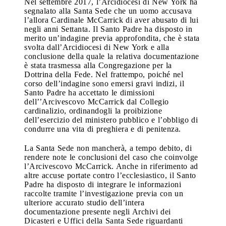
Nel settembre 2017, l’Arcidiocesi di New York ha
segnalato alla Santa Sede che un uomo accusava
l’allora Cardinale McCarrick di aver abusato di lui
negli anni Settanta. Il Santo Padre ha disposto in
merito un’indagine previa approfondita, che è stata
svolta dall’Arcidiocesi di New York e alla
conclusione della quale la relativa documentazione
è stata trasmessa alla Congregazione per la
Dottrina della Fede. Nel frattempo, poiché nel
corso dell’indagine sono emersi gravi indizi, il
Santo Padre ha accettato le dimissioni
dell’’Arcivescovo McCarrick dal Collegio
cardinalizio, ordinandogli la proibizione
dell’esercizio del ministero pubblico e l’obbligo di
condurre una vita di preghiera e di penitenza.
La Santa Sede non mancherà, a tempo debito, di
rendere note le conclusioni del caso che coinvolge
l’Arcivescovo McCarrick. Anche in riferimento ad
altre accuse portate contro l’ecclesiastico, il Santo
Padre ha disposto di integrare le informazioni
raccolte tramite l’investigazione previa con un
ulteriore accurato studio dell’intera
documentazione presente negli Archivi dei
Dicasteri e Uffici della Santa Sede riguardanti