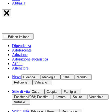
Abbazia
Edition
italiano
Dipendenza
Adolescente
Adozione
Adorazione eucaristica
Affido
Allenatore
News
Bioetica
Ideologia
Italia
Mondo
Religione
Vaticano
Stile di vita
Casa
Coppia
Famiglia
For Her &#038; For Him
Lavoro
Salute
Vecchiaia
Virtuale
Spiritualità
Bibbia e dottrina
Devozione