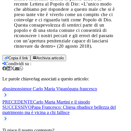
recente Lettera al Popolo di Dio: «L’unico modo
che abbiamo per rispondere a questo male che si è
preso tante vite è viverlo come un compito che ci
coinvolge e ci riguarda tutti come Popolo di Dio.
Questa consapevolezza di sentirci parte di un
popolo e di una storia comune ci consentirà di
riconoscere i nostri peccati e gli errori del passato
con un’apertura penitenziale capace di lasciarsi
rinnovare da dentro» (20 agosto 2018).
Copia il link
Archivia articolo
Condividi su
:
Le parole chiave/tag associati a questo articolo:
abusi
monsignor Carlo Maria Viganò
papa francesco
PRECEDENTE
Carlo Maria Martini e il sinodo
SUCCESSIVO
Papa Francesco: Chiesa ribadisce bellezza del
matrimonio ma è vicina a chi fallisce
Ti piace il nostro contenuto?