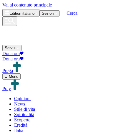
Vai al contenuto principale
Cerca
Edition
italiano
Sezioni
Servizi
Dona ora
Dona ora
Prega
Menu
Pray
Opinioni
News
Stile di vita
Spiritualità
Scoperte
Eredità
Italia