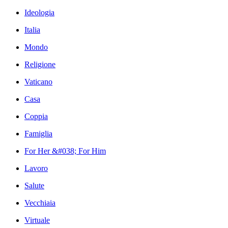
Ideologia
Italia
Mondo
Religione
Vaticano
Casa
Coppia
Famiglia
For Her &#038; For Him
Lavoro
Salute
Vecchiaia
Virtuale