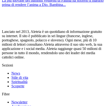
La più giovane dei bambini veggenti di Fatima ha sofferto il martirio
prima di rendere l’anima a Dio. Bambina...
Lanciato nel 2013, Aleteia è un quotidiano di informazione gratuito
su internet. Il sito è pubblicato in sei lingue (francese, inglese,
portoghese, spagnolo, polacco e sloveno). Ogni mese, più di 10
milioni di lettori consultano Aleteia attraverso il suo sito web, la sua
applicazione e i social media. Aleteia raggiunge quasi 50 milioni di
persone in tutto il mondo, rendendolo uno dei leader dei media
cattolici online.
Sezioni
News
Stile di vita
Spiritualità
Scoperte
Fibre
Newsletter