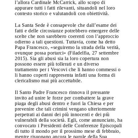
l’allora Cardinale McCarrick, allo scopo di
appurare tutti i fatti rilevanti, situandoli nel loro
contesto storico e valutandoli con obiettività.
La Santa Sede è consapevole che dall’esame dei
fatti e delle circostanze potrebbero emergere delle
scelte che non sarebbero coerenti con l’approccio
odierno a tali questioni. Tuttavia, come ha detto
Papa Francesco, «seguiremo la strada della verità,
ovunque possa portarci» (Filadelfia, 27 settembre
2015). Sia gli abusi sia la loro copertura non
possono essere più tollerati e un diverso
trattamento per i Vescovi che li hanno commessi o
li hanno coperti rappresenta infatti una forma di
clericalismo mai più accettabile.
Il Santo Padre Francesco rinnova il pressante
invito ad unire le forze per combattere la grave
piaga degli abusi dentro e fuori la Chiesa e per
prevenire che tali crimini vengano ulteriormente
perpetrati ai danni dei più innocenti e dei più
vulnerabili della società. Egli, come annunciato, ha
convocato i Presidenti delle Conferenze Episcopali
di tutto il mondo per il prossimo mese di febbraio,
mentre risuonano ancora le parole della Sua