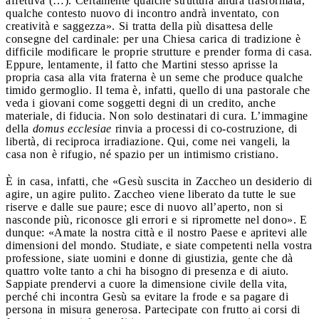
affettiva (…). Certamente qualche struttura andrà trasformata,
qualche contesto nuovo di incontro andrà inventato, con
creatività e saggezza». Si tratta della più disattesa delle
consegne del cardinale: per una Chiesa carica di tradizione è
difficile modificare le proprie strutture e prender forma di casa.
Eppure, lentamente, il fatto che Martini stesso aprisse la
propria casa alla vita fraterna è un seme che produce qualche
timido germoglio. Il tema è, infatti, quello di una pastorale che
veda i giovani come soggetti degni di un credito, anche
materiale, di fiducia. Non solo destinatari di cura. L’immagine
della
domus ecclesiae
rinvia a processi di co-costruzione, di
libertà, di reciproca irradiazione. Qui, come nei vangeli, la
casa non è rifugio, né spazio per un intimismo cristiano.
È in casa, infatti, che «Gesù suscita in Zaccheo un desiderio di
agire, un agire pulito. Zaccheo viene liberato da tutte le sue
riserve e dalle sue paure; esce di nuovo all’aperto, non si
nasconde più, riconosce gli errori e si ripromette nel dono». E
dunque: «Amate la nostra città e il nostro Paese e apritevi alle
dimensioni del mondo. Studiate, e siate competenti nella vostra
professione, siate uomini e donne di giustizia, gente che dà
quattro volte tanto a chi ha bisogno di presenza e di aiuto.
Sappiate prendervi a cuore la dimensione civile della vita,
perché chi incontra Gesù sa evitare la frode e sa pagare di
persona in misura generosa. Partecipate con frutto ai corsi di