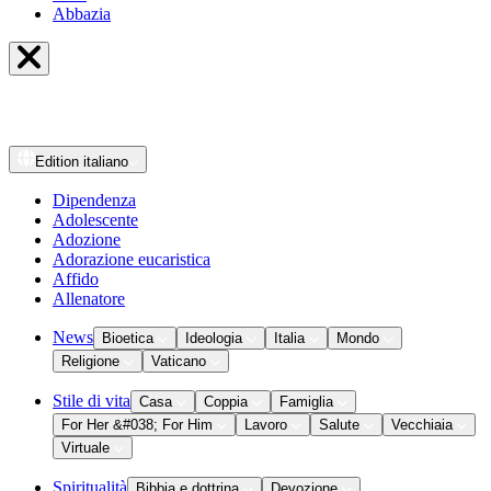
Abbazia
Edition
italiano
Dipendenza
Adolescente
Adozione
Adorazione eucaristica
Affido
Allenatore
News
Bioetica
Ideologia
Italia
Mondo
Religione
Vaticano
Stile di vita
Casa
Coppia
Famiglia
For Her &#038; For Him
Lavoro
Salute
Vecchiaia
Virtuale
Spiritualità
Bibbia e dottrina
Devozione