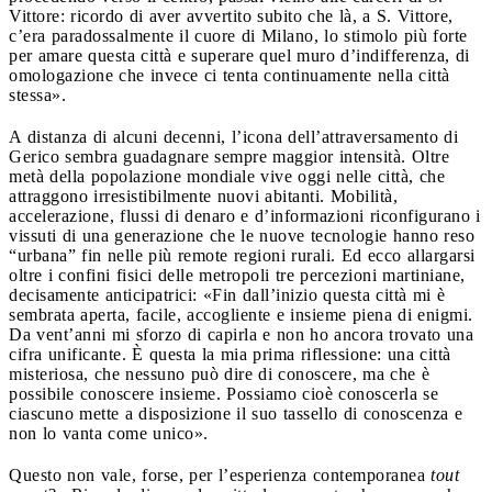
Vittore: ricordo di aver avvertito subito che là, a S. Vittore,
c’era paradossalmente il cuore di Milano, lo stimolo più forte
per amare questa città e superare quel muro d’indifferenza, di
omologazione che invece ci tenta continuamente nella città
stessa».
A distanza di alcuni decenni, l’icona dell’attraversamento di
Gerico sembra guadagnare sempre maggior intensità. Oltre
metà della popolazione mondiale vive oggi nelle città, che
attraggono irresistibilmente nuovi abitanti. Mobilità,
accelerazione, flussi di denaro e d’informazioni riconfigurano i
vissuti di una generazione che le nuove tecnologie hanno reso
“urbana” fin nelle più remote regioni rurali. Ed ecco allargarsi
oltre i confini fisici delle metropoli tre percezioni martiniane,
decisamente anticipatrici: «Fin dall’inizio questa città mi è
sembrata aperta, facile, accogliente e insieme piena di enigmi.
Da vent’anni mi sforzo di capirla e non ho ancora trovato una
cifra unificante. È questa la mia prima riflessione: una città
misteriosa, che nessuno può dire di conoscere, ma che è
possibile conoscere insieme. Possiamo cioè conoscerla se
ciascuno mette a disposizione il suo tassello di conoscenza e
non lo vanta come unico».
Questo non vale, forse, per l’esperienza contemporanea
tout