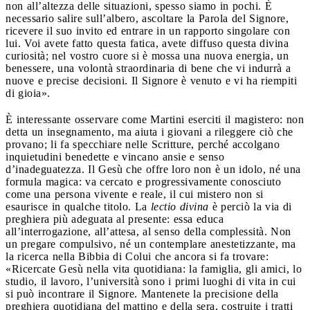
non all’altezza delle situazioni, spesso siamo in pochi. È
necessario salire sull’albero, ascoltare la Parola del Signore,
ricevere il suo invito ed entrare in un rapporto singolare con
lui. Voi avete fatto questa fatica, avete diffuso questa divina
curiosità; nel vostro cuore si è mossa una nuova energia, un
benessere, una volontà straordinaria di bene che vi indurrà a
nuove e precise decisioni. Il Signore è venuto e vi ha riempiti
di gioia».
È interessante osservare come Martini eserciti il magistero: non
detta un insegnamento, ma aiuta i giovani a rileggere ciò che
provano; li fa specchiare nelle Scritture, perché accolgano
inquietudini benedette e vincano ansie e senso
d’inadeguatezza. Il Gesù che offre loro non è un idolo, né una
formula magica: va cercato e progressivamente conosciuto
come una persona vivente e reale, il cui mistero non si
esaurisce in qualche titolo. La
lectio divina
è perciò la via di
preghiera più adeguata al presente: essa educa
all’interrogazione, all’attesa, al senso della complessità. Non
un pregare compulsivo, né un contemplare anestetizzante, ma
la ricerca nella Bibbia di Colui che ancora si fa trovare:
«Ricercate Gesù nella vita quotidiana: la famiglia, gli amici, lo
studio, il lavoro, l’università sono i primi luoghi di vita in cui
si può incontrare il Signore. Mantenete la precisione della
preghiera quotidiana del mattino e della sera, costruite i tratti