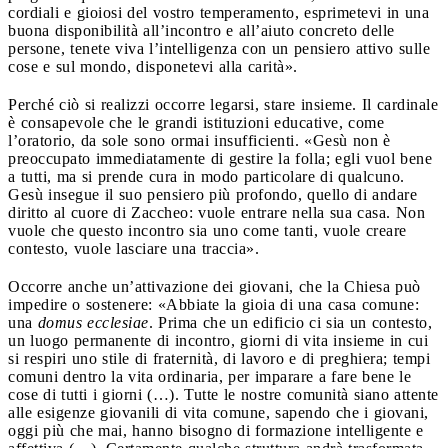
cordiali e gioiosi del vostro temperamento, esprimetevi in una
buona disponibilità all’incontro e all’aiuto concreto delle
persone, tenete viva l’intelligenza con un pensiero attivo sulle
cose e sul mondo, disponetevi alla carità».
Perché ciò si realizzi occorre legarsi, stare insieme. Il cardinale
è consapevole che le grandi istituzioni educative, come
l’oratorio, da sole sono ormai insufficienti. «Gesù non è
preoccupato immediatamente di gestire la folla; egli vuol bene
a tutti, ma si prende cura in modo particolare di qualcuno.
Gesù insegue il suo pensiero più profondo, quello di andare
diritto al cuore di Zaccheo: vuole entrare nella sua casa. Non
vuole che questo incontro sia uno come tanti, vuole creare
contesto, vuole lasciare una traccia».
Occorre anche un’attivazione dei giovani, che la Chiesa può
impedire o sostenere: «Abbiate la gioia di una casa comune:
una
domus ecclesiae
. Prima che un edificio ci sia un contesto,
un luogo permanente di incontro, giorni di vita insieme in cui
si respiri uno stile di fraternità, di lavoro e di preghiera; tempi
comuni dentro la vita ordinaria, per imparare a fare bene le
cose di tutti i giorni (…). Tutte le nostre comunità siano attente
alle esigenze giovanili di vita comune, sapendo che i giovani,
oggi più che mai, hanno bisogno di formazione intelligente e