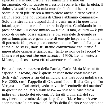
ripercorrere le loro parole. Per ammettere infine un
turbamento: «Sotto queste espressioni scorre la vita, la gioia, il
dolore, la sofferenza, la noia mortale di chi mi ha scritto;
oserei dire di più: riesco a intravedere anche alcune verità e
alcuni errori che noi uomini di Chiesa abbiamo commesso».
Solo una strutturale disponibilità a venir messi in questione,
infatti, apre la mente e fa entrare lo Spirito. Confidando in un
presupposto: «Il cuore umano — il tuo, il mio, di tutti — è più
ricco di quanto possa apparire; è più sensibile di quanto si
possa immaginare; è generatore di energie insperate; è miniera
di potenzialità spesso poco conosciute o soffocate dalla poca
stima di se stessi, dalla frustrante convinzione che “tanto è
impossibile cambiare qualcosa… tanto io non ce la faccio!”»
(
Lettera ai giovani che non incontro
, 1990). Lentamente, a
Milano, qualcosa stava effettivamente cambiando.
Prima di essere maestro della Parola, Carlo Maria Martini fu
esperto di ascolto, che è quella “dimensione contemplativa
della vita” proposta fin dal principio alla metropoli indaffarata.
Nel 2000, così, l’appello di Giovanni Paolo II alla Gmg di Tor
Vergata — «Cari amici, vedo in voi le “sentinelle del mattino”
in quest’alba del terzo millennio» — spinse il cardinale a
indire un Sinodo dei giovani. Fu tra gli ultimi atti del suo
magistero, al termine del quale poté confidare loro: «Avete
sperimentato la presenza del soffio dello Spirito e scoperto con