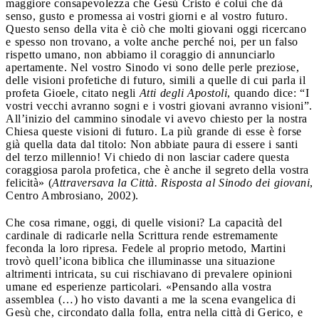
maggiore consapevolezza che Gesù Cristo è colui che dà
senso, gusto e promessa ai vostri giorni e al vostro futuro.
Questo senso della vita è ciò che molti giovani oggi ricercano
e spesso non trovano, a volte anche perché noi, per un falso
rispetto umano, non abbiamo il coraggio di annunciarlo
apertamente. Nel vostro Sinodo vi sono delle perle preziose,
delle visioni profetiche di futuro, simili a quelle di cui parla il
profeta Gioele, citato negli
Atti degli Apostoli
, quando dice: “I
vostri vecchi avranno sogni e i vostri giovani avranno visioni”.
All’inizio del cammino sinodale vi avevo chiesto per la nostra
Chiesa queste visioni di futuro. La più grande di esse è forse
già quella data dal titolo: Non abbiate paura di essere i santi
del terzo millennio! Vi chiedo di non lasciar cadere questa
coraggiosa parola profetica, che è anche il segreto della vostra
felicità» (
Attraversava la Città. Risposta al Sinodo dei giovani
,
Centro Ambrosiano, 2002).
Che cosa rimane, oggi, di quelle visioni? La capacità del
cardinale di radicarle nella Scrittura rende estremamente
feconda la loro ripresa. Fedele al proprio metodo, Martini
trovò quell’icona biblica che illuminasse una situazione
altrimenti intricata, su cui rischiavano di prevalere opinioni
umane ed esperienze particolari. «Pensando alla vostra
assemblea (…) ho visto davanti a me la scena evangelica di
Gesù che, circondato dalla folla, entra nella città di Gerico, e