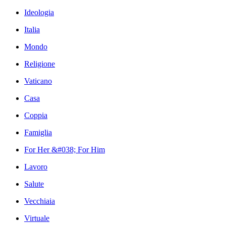
Ideologia
Italia
Mondo
Religione
Vaticano
Casa
Coppia
Famiglia
For Her &#038; For Him
Lavoro
Salute
Vecchiaia
Virtuale