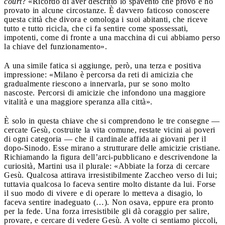
court
? «Ricordo di aver descritto lo spavento che provo e ho
provato in alcune circostanze. È davvero faticoso conoscere
questa città che divora e omologa i suoi abitanti, che riceve
tutto e tutto ricicla, che ci fa sentire come spossessati,
impotenti, come di fronte a una macchina di cui abbiamo perso
la chiave del funzionamento».
A una simile fatica si aggiunge, però, una terza e positiva
impressione: «Milano è percorsa da reti di amicizia che
gradualmente riescono a innervarla, pur se sono molto
nascoste. Percorsi di amicizie che infondono una maggiore
vitalità e una maggiore speranza alla città».
È solo in questa chiave che si comprendono le tre consegne —
cercate Gesù, costruite la vita comune, restate vicini ai poveri
di ogni categoria — che il cardinale affida ai giovani per il
dopo-Sinodo. Esse mirano a strutturare delle amicizie cristiane.
Richiamando la figura dell’arci-pubblicano e descrivendone la
curiosità, Martini usa il plurale: «Abbiate la forza di cercare
Gesù. Qualcosa attirava irresistibilmente Zaccheo verso di lui;
tuttavia qualcosa lo faceva sentire molto distante da lui. Forse
il suo modo di vivere e di operare lo metteva a disagio, lo
faceva sentire inadeguato (…). Non osava, eppure era pronto
per la fede. Una forza irresistibile gli dà coraggio per salire,
provare, e cercare di vedere Gesù. A volte ci sentiamo piccoli,