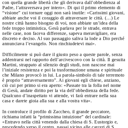
con quella grande libertà che gli derivava dall’obbedienza al
Padre, l’attraversava per intero». Di qui il primo elemento di
“visione” cui tornare oggi non sarà inutile: «Carissimi giovani,
abbiate anche voi il coraggio di attraversare le città. (…) Le
nostre città hanno bisogno di voi, non abbiate un’idea della
fede troppo intimistica, Gesù parlava per le strade, entrava
nelle case, non faceva differenze, sapeva meravigliare, era
discreto e deciso. Al suo passaggio saliva la lode a Dio perché
annunciava l’evangelo. Non rinchiudetevi mai».
Difficilmente si può dare il giusto peso a queste parole, senza
addentrarsi nel rapporto dell’arcivescovo con la città. Il gesuita
Martini, strappato al silenzio degli studi, non nascose mai
l’iniziale resistenza e poi la trasformazione umana e spirituale
che Milano provocò in lui. La parola-simbolo di tale terremoto
è proprio “attraversamento”. Ai giovani egli chiese, anziano,
ciò cui per primo si era aperto: «Passate tra la folla nel nome
di Gesù, andate diritto per la via dell’obbedienza della fede.
Qualcuno d’inaspettato vi attende, vi farà entrare nella sua
casa e darete gioia alla sua e alla vostra vita».
In controluce il profilo di Zaccheo, il grande peccatore,
richiama infatti la “primissima intuizione” del cardinale:
«Entravo nella città venendo dalla chiesa di S. Eustorgio e,
procedendo verso il centro, passai vicino alle carceri di S.