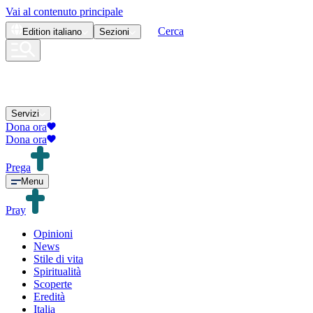
Vai al contenuto principale
Cerca
Edition
italiano
Sezioni
Servizi
Dona ora
Dona ora
Prega
Menu
Pray
Opinioni
News
Stile di vita
Spiritualità
Scoperte
Eredità
Italia