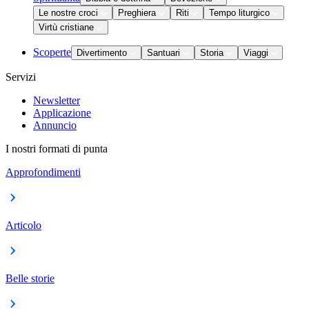
Le nostre croci
Preghiera
Riti
Tempo liturgico
Virtù cristiane
Scoperte
Divertimento
Santuari
Storia
Viaggi
Servizi
Newsletter
Applicazione
Annuncio
I nostri formati di punta
Approfondimenti
Articolo
Belle storie