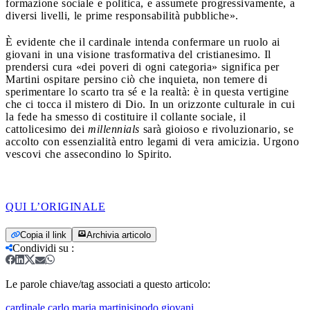
formazione sociale e politica, e assumete progressivamente, a
diversi livelli, le prime responsabilità pubbliche».
È evidente che il cardinale intenda confermare un ruolo ai
giovani in una visione trasformativa del cristianesimo. Il
prendersi cura «dei poveri di ogni categoria» significa per
Martini ospitare persino ciò che inquieta, non temere di
sperimentare lo scarto tra sé e la realtà: è in questa vertigine
che ci tocca il mistero di Dio. In un orizzonte culturale in cui
la fede ha smesso di costituire il collante sociale, il
cattolicesimo dei
millennials
sarà gioioso e rivoluzionario, se
accolto con essenzialità entro legami di vera amicizia. Urgono
vescovi che assecondino lo Spirito.
QUI L’ORIGINALE
Copia il link
Archivia articolo
Condividi su
:
Le parole chiave/tag associati a questo articolo:
cardinale carlo maria martini
sinodo giovani