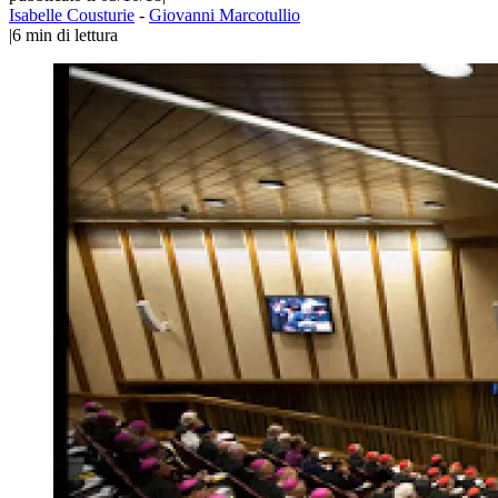
Isabelle Cousturie
-
Giovanni Marcotullio
|
6
min di lettura