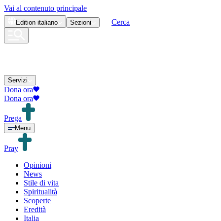
Vai al contenuto principale
Cerca
Edition
italiano
Sezioni
Servizi
Dona ora
Dona ora
Prega
Menu
Pray
Opinioni
News
Stile di vita
Spiritualità
Scoperte
Eredità
Italia