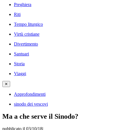
Preghiera
Riti
Tempo liturgico
Virtù cristiane
Divertimento
Santuari
Storia
Viaggi
✕
Approfondimenti
sinodo dei vescovi
Ma a che serve il Sinodo?
pubblicato il 03/10/18
|