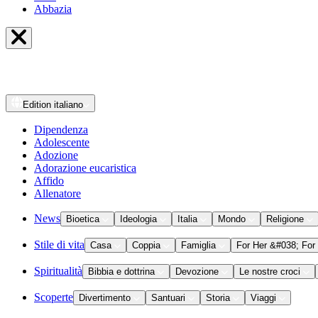
Abbazia
Edition
italiano
Dipendenza
Adolescente
Adozione
Adorazione eucaristica
Affido
Allenatore
News
Bioetica
Ideologia
Italia
Mondo
Religione
Stile di vita
Casa
Coppia
Famiglia
For Her &#038; For
Spiritualità
Bibbia e dottrina
Devozione
Le nostre croci
Scoperte
Divertimento
Santuari
Storia
Viaggi