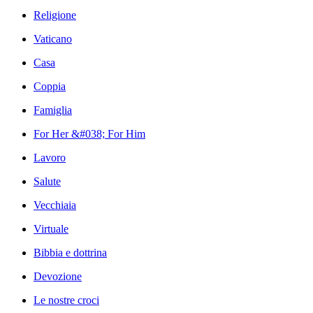
Religione
Vaticano
Casa
Coppia
Famiglia
For Her &#038; For Him
Lavoro
Salute
Vecchiaia
Virtuale
Bibbia e dottrina
Devozione
Le nostre croci