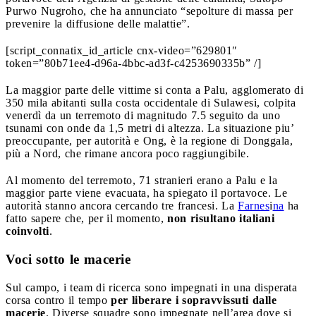
Purwo Nugroho, che ha annunciato “sepolture di massa per
prevenire la diffusione delle malattie”.
[script_connatix_id_article cnx-video=”629801″
token=”80b71ee4-d96a-4bbc-ad3f-c4253690335b” /]
La maggior parte delle vittime si conta a Palu, agglomerato di
350 mila abitanti sulla costa occidentale di Sulawesi, colpita
venerdì da un terremoto di magnitudo 7.5 seguito da uno
tsunami con onde da 1,5 metri di altezza. La situazione piu’
preoccupante, per autorità e Ong, è la regione di Donggala,
più a Nord, che rimane ancora poco raggiungibile.
Al momento del terremoto, 71 stranieri erano a Palu e la
maggior parte viene evacuata, ha spiegato il portavoce. Le
autorità stanno ancora cercando tre francesi. La
Farnes
i
na
ha
fatto sapere che, per il momento,
non risultano italiani
coinvolti
.
Voci sotto le macerie
Sul campo, i team di ricerca sono impegnati in una disperata
corsa contro il tempo
per liberare i sopravvissuti dalle
macerie
. Diverse squadre sono impegnate nell’area dove si