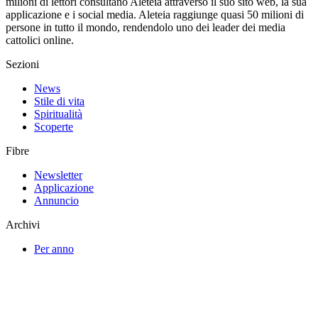
milioni di lettori consultano Aleteia attraverso il suo sito web, la sua
applicazione e i social media. Aleteia raggiunge quasi 50 milioni di
persone in tutto il mondo, rendendolo uno dei leader dei media
cattolici online.
Sezioni
News
Stile di vita
Spiritualità
Scoperte
Fibre
Newsletter
Applicazione
Annuncio
Archivi
Per anno