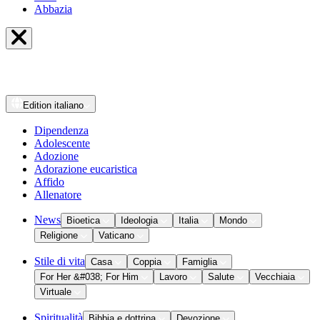
Abbazia
Edition
italiano
Dipendenza
Adolescente
Adozione
Adorazione eucaristica
Affido
Allenatore
News
Bioetica
Ideologia
Italia
Mondo
Religione
Vaticano
Stile di vita
Casa
Coppia
Famiglia
For Her &#038; For Him
Lavoro
Salute
Vecchiaia
Virtuale
Spiritualità
Bibbia e dottrina
Devozione