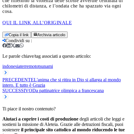
che riflettono la violenza delle scosse avvertite centinaia di
chilometri di distanza, e l’ondata che ha spazzato via ogni
cosa.
QUI IL LINK ALL’ORIGINALE
Copia il link
Archivia articolo
Condividi su
:
Le parole chiave/tag associati a questo articolo:
indonesia
terremoto
tsunami
PRECEDENTE
L'anima che si ritira in Dio si allarga al mondo
intero. E tutto è Grazia
SUCCESSIVO
Da pattinatrice olimpica a francescana
Ti piace il nostro contenuto?
Aiutaci a coprire i costi di produzione
degli articoli che leggi e
sostieni la missione di Aleteia. Grazie alle detrazioni fiscali, puoi
sostenere
il principale sito cattolico al mondo riducendo le tue