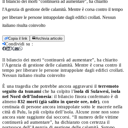
Il bilancio dei morti "continuerà ad aumentare", ha chiarito
l'Agenzia di gestione delle calamità. Mentre è corsa contro il tempo
per liberare le persone intrappolate dagli edifici crollati. Nessun
italiano risulta coinvolto
Copia il link
Archivia articolo
Condividi su
:
Il bilancio dei morti “continuerà ad aumentare”, ha chiarito
l’Agenzia di gestione delle calamità. Mentre è corsa contro il
tempo per liberare le persone intrappolate dagli edifici crollati.
Nessun italiano risulta coinvolto
È una tragedia che potrebbe ancora aggravarsi il
terremoto
seguito da tsunami
che ha colpito l’
isola di Sulawesi, isola
nel Nord dell’Indonesia
: il bilancio finora confermato è di
almeno
832 morti (già salito in queste ore, ndr)
, con
centinaia di persone ancora intrappolate sotto le macerie nella
città di Palu, la più colpita dell’isola. Alcune zone non sono
ancora state raggiunte dai soccorsi. “Il numero delle vittime
continuerà ad aumentare”, ha dichiarato con certezza il
portavoce dell’Agenzia di gestione delle calamità, Sutopo