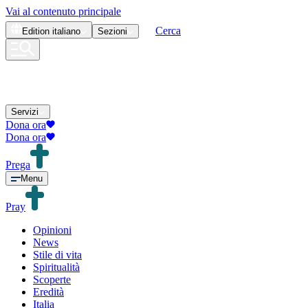
Vai al contenuto principale
Cerca
Edition
italiano
Sezioni
Servizi
Dona ora
Dona ora
Prega
Menu
Pray
Opinioni
News
Stile di vita
Spiritualità
Scoperte
Eredità
Italia