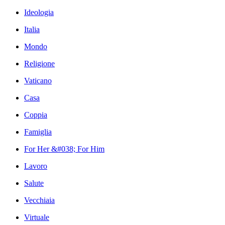
Ideologia
Italia
Mondo
Religione
Vaticano
Casa
Coppia
Famiglia
For Her &#038; For Him
Lavoro
Salute
Vecchiaia
Virtuale