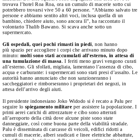
trovava l’hotel Roa Roa, ora un cumulo di macerie sotto cui
potrebbero trovarsi vive 50 a 60 persone. “Abbiamo salvato tre
persone e abbiamo sentito altri voci, inclusa quella di un
bambino, chiedere aiuto, sono ancora lì”, ha raccontato il
volontario Thalib Bawano. Si scava anche sotto un
supermercato.
Gli ospedali, quei pochi rimasti in piedi
, non hanno
più spazio per accogliere i corpi che arrivano minuto dopo
minuto:
molti sono stati accumulati all’esterno, in attesa di
una tumulazione di massa
. I feriti meno gravi vengono curati
all’esterno. Gli sfollati, migliaia, lamentano l’assenza di cibo,
acqua e carburante: i supermercati sono stati presi d’assalto. Le
autorità hanno annunciato che non sanzioneranno i
saccheggiatori e rimborseranno i proprietari dei negozi, in
attesa dell’arrivo degli aiuti.
Il presidente indonesiano Joko Widodo si è recato a Palu per
seguire lo
spiegamento militare
per assistere la popolazione. I
primi aerei carichi di attrezzature e cibo sono atterrati
all’aeroporto della città dove alcune piste sono state
danneggiate, così come buona parte della viabilità stradale.
Palu è disseminata di carcasse di veicoli, edifici ridotti a
cumuli di macerie, alberi sradicati e linee elettriche abbattute,