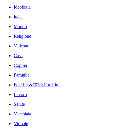
Ideologia
Italia
Mondo
Religione
Vaticano
Casa
Coppia
Famiglia
For Her &#038; For Him
Lavoro
Salute
Vecchiaia
Virtuale