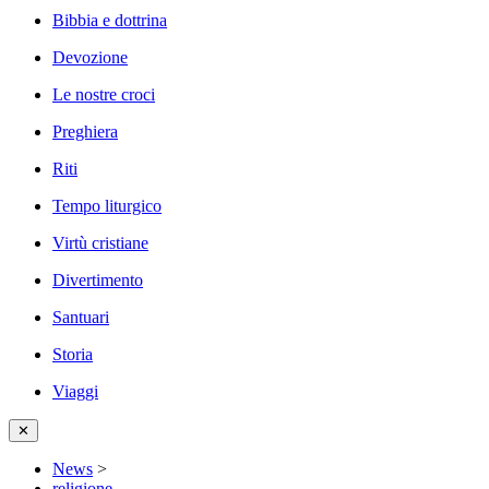
Bibbia e dottrina
Devozione
Le nostre croci
Preghiera
Riti
Tempo liturgico
Virtù cristiane
Divertimento
Santuari
Storia
Viaggi
✕
News
>
religione