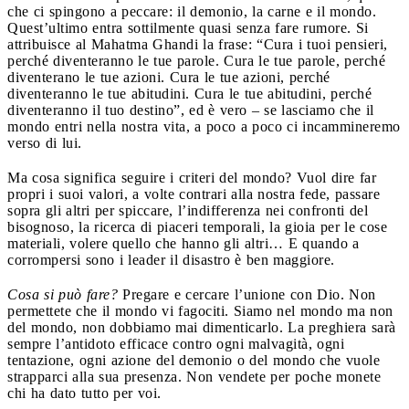
che ci spingono a peccare: il demonio, la carne e il mondo.
Quest’ultimo entra sottilmente quasi senza fare rumore. Si
attribuisce al Mahatma Ghandi la frase: “Cura i tuoi pensieri,
perché diventeranno le tue parole. Cura le tue parole, perché
diventerano le tue azioni. Cura le tue azioni, perché
diventeranno le tue abitudini. Cura le tue abitudini, perché
diventeranno il tuo destino”, ed è vero – se lasciamo che il
mondo entri nella nostra vita, a poco a poco ci incammineremo
verso di lui.
Ma cosa significa seguire i criteri del mondo? Vuol dire far
propri i suoi valori, a volte contrari alla nostra fede, passare
sopra gli altri per spiccare, l’indifferenza nei confronti del
bisognoso, la ricerca di piaceri temporali, la gioia per le cose
materiali, volere quello che hanno gli altri… E quando a
corrompersi sono i leader il disastro è ben maggiore.
Cosa si può fare?
Pregare e cercare l’unione con Dio. Non
permettete che il mondo vi fagociti. Siamo nel mondo ma non
del mondo, non dobbiamo mai dimenticarlo. La preghiera sarà
sempre l’antidoto efficace contro ogni malvagità, ogni
tentazione, ogni azione del demonio o del mondo che vuole
strapparci alla sua presenza. Non vendete per poche monete
chi ha dato tutto per voi.