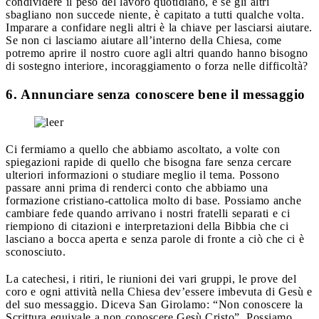
condividere il peso del lavoro quotidiano, e se gli altri
sbagliano non succede niente, è capitato a tutti qualche volta.
Imparare a confidare negli altri è la chiave per lasciarsi aiutare.
Se non ci lasciamo aiutare all’interno della Chiesa, come
potremo aprire il nostro cuore agli altri quando hanno bisogno
di sostegno interiore, incoraggiamento o forza nelle difficoltà?
6. Annunciare senza conoscere bene il messaggio
Ci fermiamo a quello che abbiamo ascoltato, a volte con
spiegazioni rapide di quello che bisogna fare senza cercare
ulteriori informazioni o studiare meglio il tema. Possono
passare anni prima di renderci conto che abbiamo una
formazione cristiano-cattolica molto di base. Possiamo anche
cambiare fede quando arrivano i nostri fratelli separati e ci
riempiono di citazioni e interpretazioni della Bibbia che ci
lasciano a bocca aperta e senza parole di fronte a ciò che ci è
sconosciuto.
La catechesi, i ritiri, le riunioni dei vari gruppi, le prove del
coro e ogni attività nella Chiesa dev’essere imbevuta di Gesù e
del suo messaggio. Diceva San Girolamo: “Non conoscere la
Scrittura equivale a non conoscere Gesù Cristo”. Possiamo