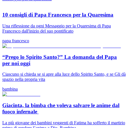
10 consigli di Papa Francesco per la Quaresima
Una riflessione da ogni Messaggio per la Quaresima di Papa
Francesco dall'inizio del suo pontificato
papa francesco
“Prego lo Spirito Santo?” La domanda del Papa
per noi oggi
Ciascuno si chieda se si apre alla luce dello Spirito Santo, e se Gli dà
spazio nella propria vita
bambina
Giacinta, la bimba che voleva salvare le anime dal
fuoco infernale
La più giovane dei bambini veggenti di Fatima ha sofferto il martirio
prima di rendere l’anima a Dio. Bambina...