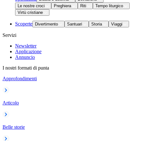
Le nostre croci
Preghiera
Riti
Tempo liturgico
Virtù cristiane
Scoperte
Divertimento
Santuari
Storia
Viaggi
Servizi
Newsletter
Applicazione
Annuncio
I nostri formati di punta
Approfondimenti
Articolo
Belle storie