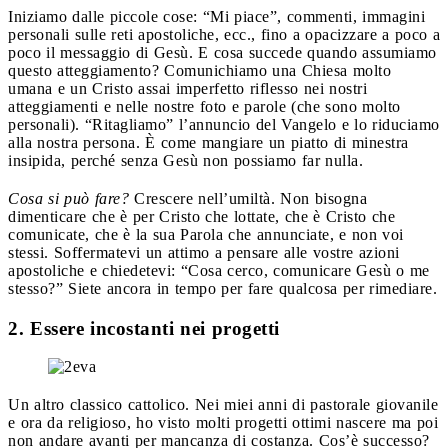
Iniziamo dalle piccole cose: “Mi piace”, commenti, immagini
personali sulle reti apostoliche, ecc., fino a opacizzare a poco a
poco il messaggio di Gesù. E cosa succede quando assumiamo
questo atteggiamento? Comunichiamo una Chiesa molto
umana e un Cristo assai imperfetto riflesso nei nostri
atteggiamenti e nelle nostre foto e parole (che sono molto
personali). “Ritagliamo” l’annuncio del Vangelo e lo riduciamo
alla nostra persona. È come mangiare un piatto di minestra
insipida, perché senza Gesù non possiamo far nulla.
Cosa si può fare?
Crescere nell’umiltà. Non bisogna
dimenticare che è per Cristo che lottate, che è Cristo che
comunicate, che è la sua Parola che annunciate, e non voi
stessi. Soffermatevi un attimo a pensare alle vostre azioni
apostoliche e chiedetevi: “Cosa cerco, comunicare Gesù o me
stesso?” Siete ancora in tempo per fare qualcosa per rimediare.
2. Essere incostanti nei progetti
Un altro classico cattolico. Nei miei anni di pastorale giovanile
e ora da religioso, ho visto molti progetti ottimi nascere ma poi
non andare avanti per mancanza di costanza. Cos’è successo?