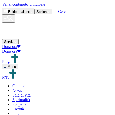
Vai al contenuto principale
Cerca
Edition
italiano
Sezioni
Servizi
Dona ora
Dona ora
Prega
Menu
Pray
Opinioni
News
Stile di vita
Spiritualità
Scoperte
Eredità
Italia