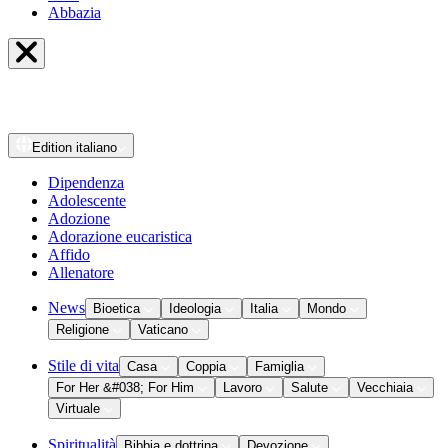
Abbazia
Edition
italiano
Dipendenza
Adolescente
Adozione
Adorazione eucaristica
Affido
Allenatore
News
Bioetica
Ideologia
Italia
Mondo
Religione
Vaticano
Stile di vita
Casa
Coppia
Famiglia
For Her &#038; For Him
Lavoro
Salute
Vecchiaia
Virtuale
Spiritualità
Bibbia e dottrina
Devozione