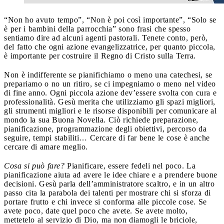
“Non ho avuto tempo”, “Non è poi così importante”, “Solo se
è per i bambini della parrocchia” sono frasi che spesso
sentiamo dire ad alcuni agenti pastorali. Tenete conto, però,
del fatto che ogni azione evangelizzatrice, per quanto piccola,
è importante per costruire il Regno di Cristo sulla Terra.
Non è indifferente se pianifichiamo o meno una catechesi, se
prepariamo o no un ritiro, se ci impegniamo o meno nel video
di fine anno. Ogni piccola azione dev’essere svolta con cura e
professionalità. Gesù merita che utilizziamo gli spazi migliori,
gli strumenti migliori e le risorse disponibili per comunicare al
mondo la sua Buona Novella. Ciò richiede preparazione,
pianificazione, programmazione degli obiettivi, percorso da
seguire, tempi stabiliti… Cercare di far bene le cose è anche
cercare di amare meglio.
Cosa si può fare?
Pianificare, essere fedeli nel poco. La
pianificazione aiuta ad avere le idee chiare e a prendere buone
decisioni. Gesù parla dell’amministratore scaltro, e in un altro
passo cita la parabola dei talenti per mostrare chi si sforza di
portare frutto e chi invece si conforma alle piccole cose. Se
avete poco, date quel poco che avete. Se avete molto,
mettetelo al servizio di Dio, ma non diamogli le briciole,