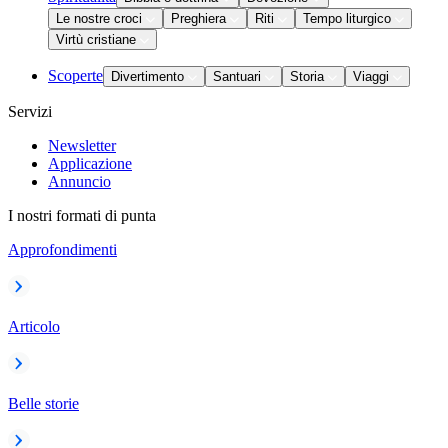
Le nostre croci
Preghiera
Riti
Tempo liturgico
Virtù cristiane
Scoperte
Divertimento
Santuari
Storia
Viaggi
Servizi
Newsletter
Applicazione
Annuncio
I nostri formati di punta
Approfondimenti
Articolo
Belle storie