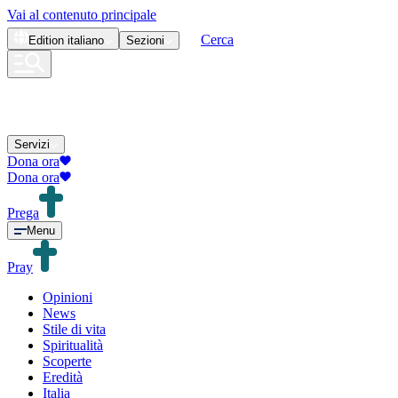
Vai al contenuto principale
Cerca
Edition
italiano
Sezioni
Servizi
Dona ora
Dona ora
Prega
Menu
Pray
Opinioni
News
Stile di vita
Spiritualità
Scoperte
Eredità
Italia