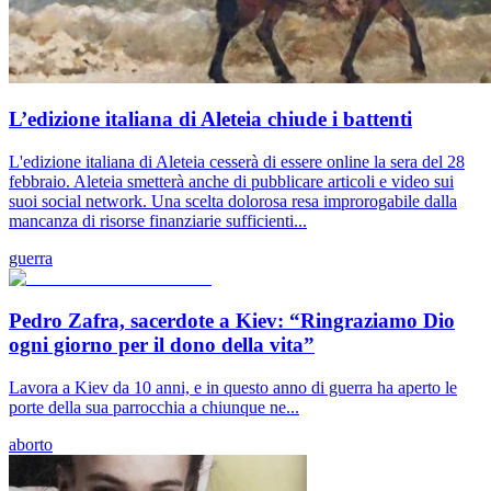
L’edizione italiana di Aleteia chiude i battenti
L'edizione italiana di Aleteia cesserà di essere online la sera del 28
febbraio. Aleteia smetterà anche di pubblicare articoli e video sui
suoi social network. Una scelta dolorosa resa improrogabile dalla
mancanza di risorse finanziarie sufficienti...
guerra
Pedro Zafra, sacerdote a Kiev: “Ringraziamo Dio
ogni giorno per il dono della vita”
Lavora a Kiev da 10 anni, e in questo anno di guerra ha aperto le
porte della sua parrocchia a chiunque ne...
aborto