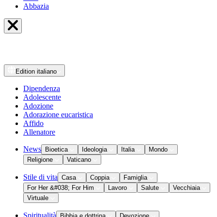
Abbazia
Edition
italiano
Dipendenza
Adolescente
Adozione
Adorazione eucaristica
Affido
Allenatore
News
Bioetica
Ideologia
Italia
Mondo
Religione
Vaticano
Stile di vita
Casa
Coppia
Famiglia
For Her &#038; For Him
Lavoro
Salute
Vecchiaia
Virtuale
Spiritualità
Bibbia e dottrina
Devozione