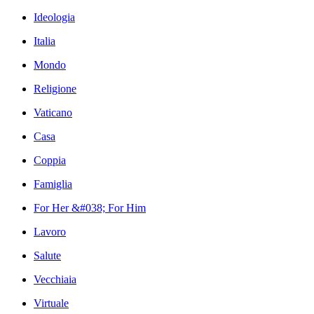
Ideologia
Italia
Mondo
Religione
Vaticano
Casa
Coppia
Famiglia
For Her &#038; For Him
Lavoro
Salute
Vecchiaia
Virtuale