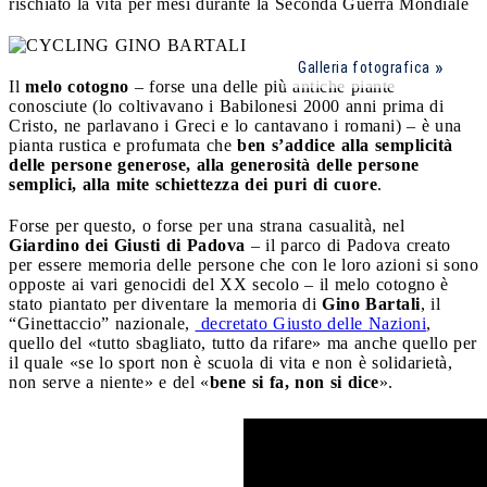
rischiato la vita per mesi durante la Seconda Guerra Mondiale
Galleria fotografica
Il
melo cotogno
– forse una delle più antiche piante
conosciute (lo coltivavano i Babilonesi 2000 anni prima di
Cristo, ne parlavano i Greci e lo cantavano i romani) – è una
pianta rustica e profumata che
ben s’addice alla semplicità
delle persone generose, alla generosità delle persone
semplici, alla mite schiettezza dei puri di cuore
.
Forse per questo, o forse per una strana casualità, nel
Giardino dei Giusti di Padova
– il parco di Padova creato
per essere memoria delle persone che con le loro azioni si sono
opposte ai vari genocidi del XX secolo – il melo cotogno è
stato piantato per diventare la memoria di
Gino Bartali
, il
“Ginettaccio” nazionale,
decretato Giusto delle Nazioni
,
quello del «tutto sbagliato, tutto da rifare» ma anche quello per
il quale «se lo sport non è scuola di vita e non è solidarietà,
non serve a niente» e del «
bene si fa, non si dice
».