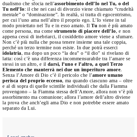
dualismo che sfocia nell’
assorbimento dell’Io nel Tu, o del
Tu nell’Io
: il che nei casi di divorzio viene chiamato “crudeltà
mentale” o “dominazione”. In realtà, si tratta di egocentrismo,
per cui l’uno ama nell’altro il proprio ego. L’Io viene in tal
modo proiettato nel Tu e in esso amato. Il
Tu
non è più amato
come persona, ma come
strumento di piacere dell’Io
, e non
appena cessi di inebriarci, il cosiddetto amore viene a sfumare.
Non c’è più nulla che possa tenere insieme una tale coppia,
perché un terzo termine non esiste. In due potrà esserci
idolatria
, ma dopo un poco “la dea” o “il dio” si rivelano di
latta: così c’è una differenza incommensurabile tra l’amare se
stessi in un altro, e il
darsi, l’uno e l’altro, a quel Terzo
Elemento che manterrà nei due un imperituro amore
.
Senza l’Amore di Dio c’è il pericolo che l’
amore umano
perisca del proprio eccesso
, ma quando ciascuno ama – oltre
e al di sopra di quelle scintille individuali che dalla Fiamma
provengono – la Fiamma stessa dell’Amore, allora non v’è più
assorbimento ma comunione; allora l’amore dell’altro diviene
la prova che anch’egli ama Dio e non potrebbe essere amato
separato da Lui.