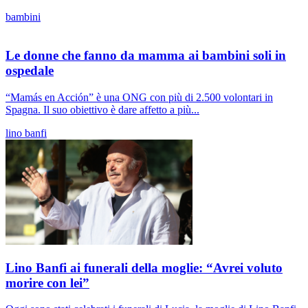
bambini
Le donne che fanno da mamma ai bambini soli in
ospedale
“Mamás en Acción” è una ONG con più di 2.500 volontari in
Spagna. Il suo obiettivo è dare affetto a più...
lino banfi
Lino Banfi ai funerali della moglie: “Avrei voluto
morire con lei”