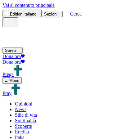
Vai al contenuto principale
Cerca
Edition
italiano
Sezioni
Servizi
Dona ora
Dona ora
Prega
Menu
Pray
Opinioni
News
Stile di vita
Spiritualità
Scoperte
Eredità
Italia