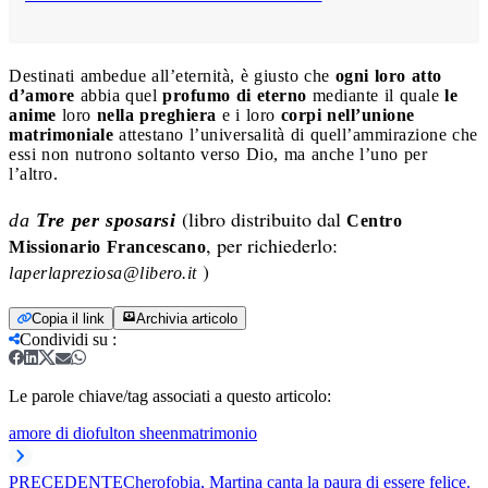
Destinati ambedue all’eternità, è giusto che
ogni loro atto
d’amore
abbia quel
profumo di eterno
mediante il quale
le
anime
loro
nella preghiera
e i loro
corpi nell’unione
matrimoniale
attestano l’universalità di quell’ammirazione che
essi non nutrono soltanto verso Dio, ma anche l’uno per
l’altro.
(libro distribuito dal
da
Tre per sposarsi
Centro
, per richiederlo:
Missionario Francescano
)
laperlapreziosa@libero.it
Copia il link
Archivia articolo
Condividi su
:
Le parole chiave/tag associati a questo articolo:
amore di dio
fulton sheen
matrimonio
PRECEDENTE
Cherofobia, Martina canta la paura di essere felice.