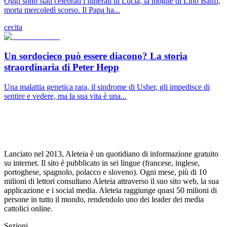
Oggi sono stati celebrati i funerali di Lucia, la moglie di Lino Banfi,
morta mercoledì scorso. Il Papa ha...
cecita
Un sordocieco può essere diacono? La storia
straordinaria di Peter Hepp
Una malattia genetica rara, il sindrome di Usher, gli impedisce di
sentire e vedere, ma la sua vita è una...
Lanciato nel 2013, Aleteia è un quotidiano di informazione gratuito
su internet. Il sito è pubblicato in sei lingue (francese, inglese,
portoghese, spagnolo, polacco e sloveno). Ogni mese, più di 10
milioni di lettori consultano Aleteia attraverso il suo sito web, la sua
applicazione e i social media. Aleteia raggiunge quasi 50 milioni di
persone in tutto il mondo, rendendolo uno dei leader dei media
cattolici online.
Sezioni