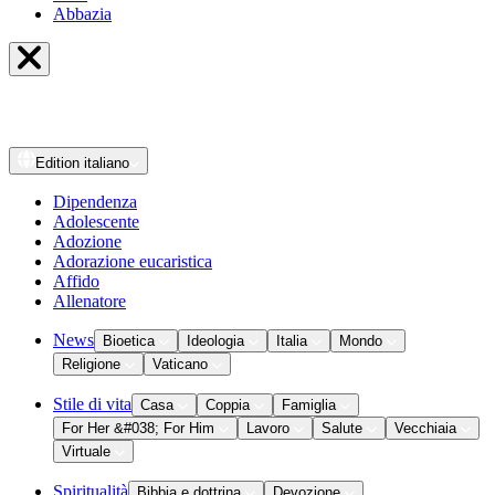
Abbazia
Edition
italiano
Dipendenza
Adolescente
Adozione
Adorazione eucaristica
Affido
Allenatore
News
Bioetica
Ideologia
Italia
Mondo
Religione
Vaticano
Stile di vita
Casa
Coppia
Famiglia
For Her &#038; For Him
Lavoro
Salute
Vecchiaia
Virtuale
Spiritualità
Bibbia e dottrina
Devozione