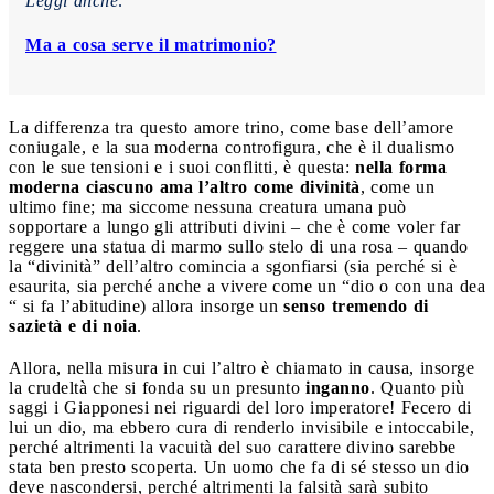
Leggi anche:
Ma a cosa serve il matrimonio?
La differenza tra questo amore trino, come base dell’amore
coniugale, e la sua moderna controfigura, che è il dualismo
con le sue tensioni e i suoi conflitti, è questa:
nella forma
moderna ciascuno ama l’altro come divinità
, come un
ultimo fine; ma siccome nessuna creatura umana può
sopportare a lungo gli attributi divini – che è come voler far
reggere una statua di marmo sullo stelo di una rosa – quando
la “divinità” dell’altro comincia a sgonfiarsi (sia perché si è
esaurita, sia perché anche a vivere come un “dio o con una dea
“ si fa l’abitudine) allora insorge un
senso tremendo di
sazietà e di noia
.
Allora, nella misura in cui l’altro è chiamato in causa, insorge
la crudeltà che si fonda su un presunto
inganno
. Quanto più
saggi i Giapponesi nei riguardi del loro imperatore! Fecero di
lui un dio, ma ebbero cura di renderlo invisibile e intoccabile,
perché altrimenti la vacuità del suo carattere divino sarebbe
stata ben presto scoperta. Un uomo che fa di sé stesso un dio
deve nascondersi, perché altrimenti la falsità sarà subito