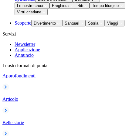
Le nostre croci
Preghiera
Riti
Tempo liturgico
Virtù cristiane
Scoperte
Divertimento
Santuari
Storia
Viaggi
Servizi
Newsletter
Applicazione
Annuncio
I nostri formati di punta
Approfondimenti
Articolo
Belle storie