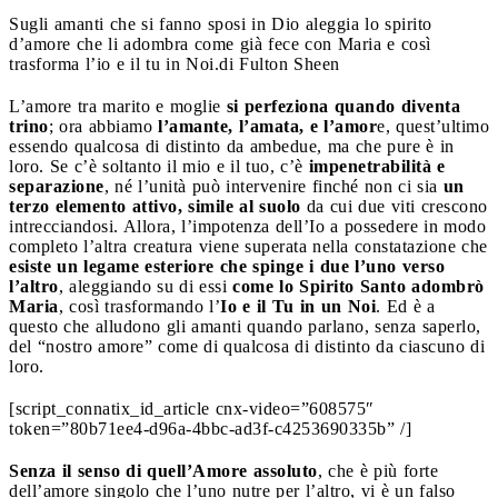
Sugli amanti che si fanno sposi in Dio aleggia lo spirito
d’amore che li adombra come già fece con Maria e così
trasforma l’io e il tu in Noi.
di Fulton Sheen
L’amore tra marito e moglie
si perfeziona quando diventa
trino
; ora abbiamo
l’amante, l’amata, e l’amor
e, quest’ultimo
essendo qualcosa di distinto da ambedue, ma che pure è in
loro. Se c’è soltanto il mio e il tuo, c’è
impenetrabilità e
separazione
, né l’unità può intervenire finché non ci sia
un
terzo elemento attivo, simile al suolo
da cui due viti crescono
intrecciandosi. Allora, l’impotenza dell’Io a possedere in modo
completo l’altra creatura viene superata nella constatazione che
esiste un legame esteriore che spinge i due l’uno verso
l’altro
, aleggiando su di essi
come lo Spirito Santo adombrò
Maria
, così trasformando l’
Io e il Tu in un Noi
. Ed è a
questo che alludono gli amanti quando parlano, senza saperlo,
del “nostro amore” come di qualcosa di distinto da ciascuno di
loro.
[script_connatix_id_article cnx-video=”608575″
token=”80b71ee4-d96a-4bbc-ad3f-c4253690335b” /]
Senza il senso di quell’Amore assoluto
, che è più forte
dell’amore singolo che l’uno nutre per l’altro, vi è un falso