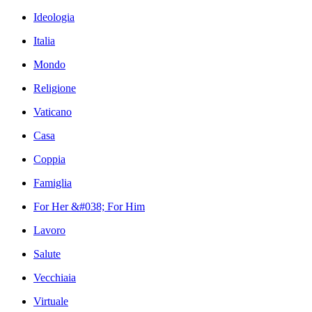
Ideologia
Italia
Mondo
Religione
Vaticano
Casa
Coppia
Famiglia
For Her &#038; For Him
Lavoro
Salute
Vecchiaia
Virtuale