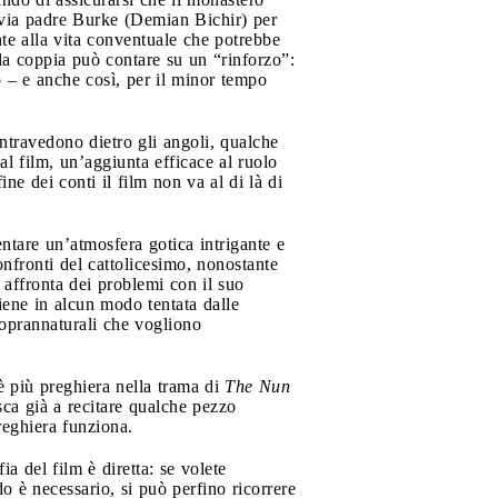
 invia padre Burke (Demian Bichir) per
nte alla vita conventuale che potrebbe
 la coppia può contare su un “rinforzo”:
o – e anche così, per il minor tempo
intravedono dietro gli angoli, qualche
al film, un’aggiunta efficace al ruolo
ne dei conti il film non va al di là di
sentare un’atmosfera gotica intrigante e
onfronti del cattolicesimo, nonostante
, affronta dei problemi con il suo
iene in alcun modo tentata dalle
soprannaturali che vogliono
’è più preghiera nella trama di
The Nun
esca già a recitare qualche pezzo
reghiera funziona.
fia del film è diretta: se volete
do è necessario, si può perfino ricorrere