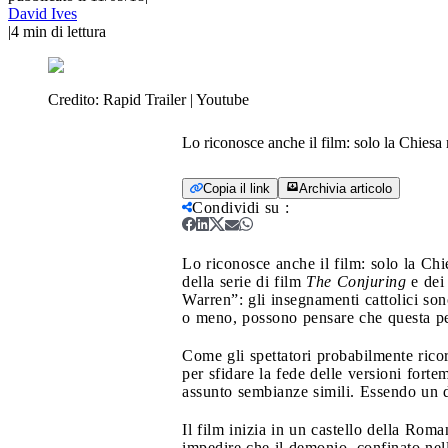
David Ives
|
4
min di lettura
Credito:
Rapid Trailer | Youtube
Lo riconosce anche il film: solo la Chiesa 
Copia il link
Archivia articolo
Condividi su
:
Lo riconosce anche il film: solo la Chi
della serie di film
The Conjuring
e dei 
Warren”: gli insegnamenti cattolici so
o meno, possono pensare che questa pe
Come gli spettatori probabilmente ricor
per sfidare la fede delle versioni for
assunto sembianze simili. Essendo un de
Il film inizia in un castello della Roma
impedire che il demonio, confinato nell