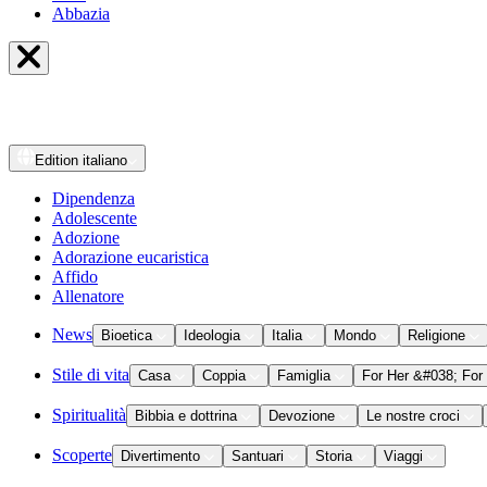
Abbazia
Edition
italiano
Dipendenza
Adolescente
Adozione
Adorazione eucaristica
Affido
Allenatore
News
Bioetica
Ideologia
Italia
Mondo
Religione
Stile di vita
Casa
Coppia
Famiglia
For Her &#038; For
Spiritualità
Bibbia e dottrina
Devozione
Le nostre croci
Scoperte
Divertimento
Santuari
Storia
Viaggi