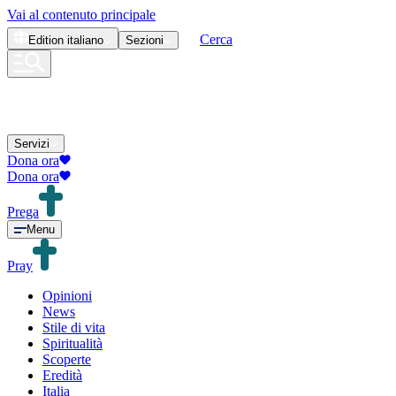
Vai al contenuto principale
Cerca
Edition
italiano
Sezioni
Servizi
Dona ora
Dona ora
Prega
Menu
Pray
Opinioni
News
Stile di vita
Spiritualità
Scoperte
Eredità
Italia