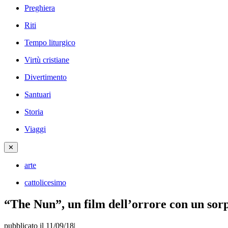
Preghiera
Riti
Tempo liturgico
Virtù cristiane
Divertimento
Santuari
Storia
Viaggi
✕
arte
cattolicesimo
“The Nun”, un film dell’orrore con un sor
pubblicato il 11/09/18
|