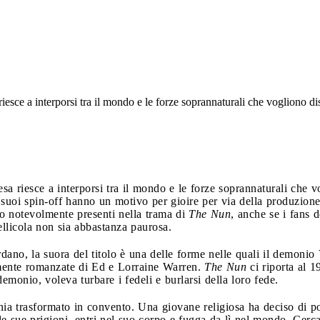
riesce a interporsi tra il mondo e le forze soprannaturali che vogliono di
esa riesce a interporsi tra il mondo e le forze soprannaturali che 
suoi spin-off hanno un motivo per gioire per via della produzione 
no notevolmente presenti nella trama di
The Nun
, anche se i fans d
llicola non sia abbastanza paurosa.
dano, la suora del titolo è una delle forme nelle quali il demonio
temente romanzate di Ed e Lorraine Warren.
The Nun
ci riporta al 
monio, voleva turbare i fedeli e burlarsi della loro fede.
nia trasformato in convento. Una giovane religiosa ha deciso di por
e sue prigioni, entri nel suo corpo e fugga da lì nel mondo. Cerca