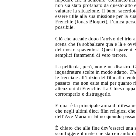
non sia stato profanato da questo atto 
valutare la situazione. Il buon sacerdo
essere utile alla sua missione per la s
Frenchie (Jonas Bloquet), l’unica perso
possibile.
Ciò che accade dopo l’arrivo del trio al
scena che fa sobbalzare qua e là e ovvi
dei mostri spaventosi. Questi spaventi s
semplici frammenti di vero terrore.
La pellicola, però, non è un disastro. G
inquadrature scelte in modo adatto.
Th
le frecciate all’inizio del film alla te
passato, ma non esita mai per quanto ri
attenzioni di Frenchie. La Chiesa appar
corromperlo e distruggerlo.
E qual è la principale arma di difesa u
che negli ultimi dieci film religiosi ch
dell’Ave Maria in latino quando passano
È chiaro che alla fine dev’esserci una
sconfiggere il male che sta cercando di 