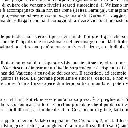
e di evitare che vengano rivelati segreti straordinari, il Vaticano
te è accompagnato dalla novizia Irene (Taissa Farmiga), un’aspira
ua propensione ad avere visioni soprannaturali. Durante il viaggio,
na del villaggio che ha il coraggio di arrivare vicino al monaster
le porte del monastero è tipico dei film dell’orrore: figure che si 
amente l’apparizione occasionale del personaggio che dà il titolo 
altuari non riescono però a creare un vero insieme, e quindi alla fi
li attori sono validi e l’opera è visivamente attraente, oltre a pre
e Nun
riesce a dimostrare un livello sorprendente di rispetto nei c
ndenza del Vaticano a custodire dei segreti. Il sacerdote, ad esempio
guarda la fede. La giovane postulante è sincera, delicata, e non v
e come l’unica forza capace di interporsi tra il mondo e i poteri 
sata nel film? Potrebbe essere un’altra sorpresa: è la preghiera! C
e ho visto sommati tra loro. È perfino probabile che il pubblico ri
 i titoli di coda al termine del film. Cosa ancor migliore, tanta p
 scappatoia perché Valak compaia in
The Conjuring 2
, ma la filoso
distruggere i fedeli, la preghiera è la prima linea di difesa. Quan