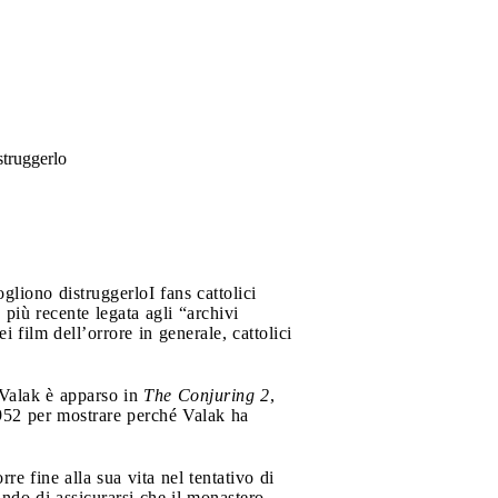
struggerlo
vogliono distruggerlo
I fans cattolici
più recente legata agli “archivi
ei film dell’orrore in generale, cattolici
 Valak è apparso in
The Conjuring 2
,
1952 per mostrare perché Valak ha
re fine alla sua vita nel tentativo di
ndo di assicurarsi che il monastero