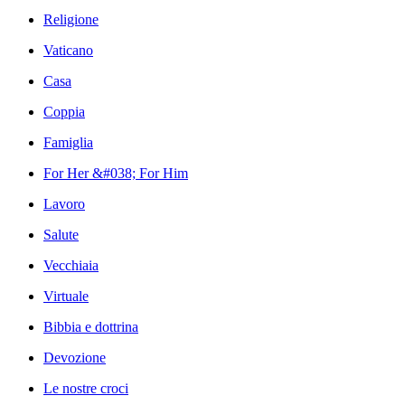
Religione
Vaticano
Casa
Coppia
Famiglia
For Her &#038; For Him
Lavoro
Salute
Vecchiaia
Virtuale
Bibbia e dottrina
Devozione
Le nostre croci