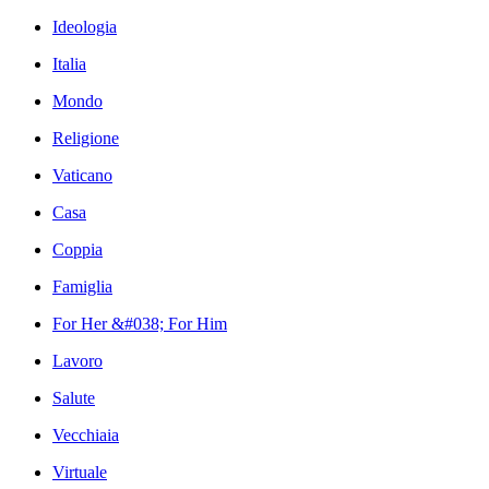
Ideologia
Italia
Mondo
Religione
Vaticano
Casa
Coppia
Famiglia
For Her &#038; For Him
Lavoro
Salute
Vecchiaia
Virtuale