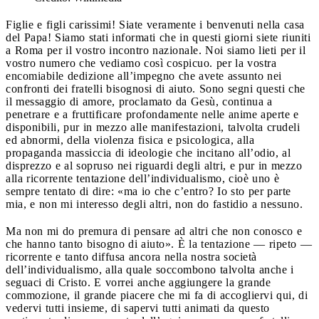
Figlie e figli carissimi! Siate veramente i benvenuti nella casa
del Papa! Siamo stati informati che in questi giorni siete riuniti
a Roma per il vostro incontro nazionale. Noi siamo lieti per il
vostro numero che vediamo così cospicuo. per la vostra
encomiabile dedizione all’impegno che avete assunto nei
confronti dei fratelli bisognosi di aiuto. Sono segni questi che
il messaggio di amore, proclamato da Gesù, continua a
penetrare e a fruttificare profondamente nelle anime aperte e
disponibili, pur in mezzo alle manifestazioni, talvolta crudeli
ed abnormi, della violenza fisica e psicologica, alla
propaganda massiccia di ideologie che incitano all’odio, al
disprezzo e al sopruso nei riguardi degli altri, e pur in mezzo
alla ricorrente tentazione dell’individualismo, cioè uno è
sempre tentato di dire: «ma io che c’entro? Io sto per parte
mia, e non mi interesso degli altri, non do fastidio a nessuno.
Ma non mi do premura di pensare ad altri che non conosco e
che hanno tanto bisogno di aiuto». È la tentazione — ripeto —
ricorrente e tanto diffusa ancora nella nostra società
dell’individualismo, alla quale soccombono talvolta anche i
seguaci di Cristo. E vorrei anche aggiungere la grande
commozione, il grande piacere che mi fa di accogliervi qui, di
vedervi tutti insieme, di sapervi tutti animati da questo