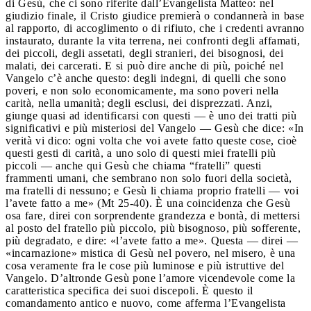
di Gesù, che ci sono riferite dall’Evangelista Matteo: nel
giudizio finale, il Cristo giudice premierà o condannerà in base
al rapporto, di accoglimento o di rifiuto, che i credenti avranno
instaurato, durante la vita terrena, nei confronti degli affamati,
dei piccoli, degli assetati, degli stranieri, dei bisognosi, dei
malati, dei carcerati. E si può dire anche di più, poiché nel
Vangelo c’è anche questo: degli indegni, di quelli che sono
poveri, e non solo economicamente, ma sono poveri nella
carità, nella umanità; degli esclusi, dei disprezzati. Anzi,
giunge quasi ad identificarsi con questi — è uno dei tratti più
significativi e più misteriosi del Vangelo — Gesù che dice: «In
verità vi dico: ogni volta che voi avete fatto queste cose, cioè
questi gesti di carità, a uno solo di questi miei fratelli più
piccoli — anche qui Gesù che chiama “fratelli” questi
frammenti umani, che sembrano non solo fuori della società,
ma fratelli di nessuno; e Gesù li chiama proprio fratelli — voi
l’avete fatto a me» (Mt 25-40). È una coincidenza che Gesù
osa fare, direi con sorprendente grandezza e bontà, di mettersi
al posto del fratello più piccolo, più bisognoso, più sofferente,
più degradato, e dire: «l’avete fatto a me». Questa — direi —
«incarnazione» mistica di Gesù nel povero, nel misero, è una
cosa veramente fra le cose più luminose e più istruttive del
Vangelo. D’altronde Gesù pone l’amore vicendevole come la
caratteristica specifica dei suoi discepoli. È questo il
comandamento antico e nuovo, come afferma l’Evangelista