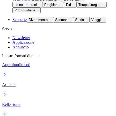
Le nostre croci
Preghiera
Riti
Tempo liturgico
Virtù cristiane
Scoperte
Divertimento
Santuari
Storia
Viaggi
Servizi
Newsletter
Applicazione
Annuncio
I nostri formati di punta
Approfondimenti
Articolo
Belle storie