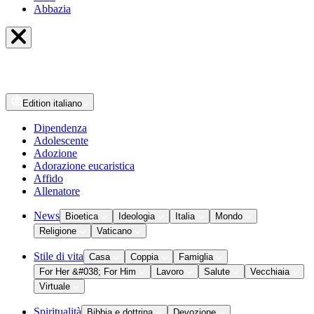
Abbazia
Edition
italiano
Dipendenza
Adolescente
Adozione
Adorazione eucaristica
Affido
Allenatore
News
Bioetica
Ideologia
Italia
Mondo
Religione
Vaticano
Stile di vita
Casa
Coppia
Famiglia
For Her &#038; For Him
Lavoro
Salute
Vecchiaia
Virtuale
Spiritualità
Bibbia e dottrina
Devozione