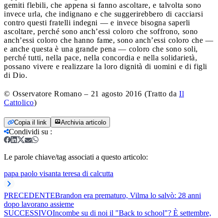
gemiti flebili, che appena si fanno ascoltare, e talvolta sono
invece urla, che indignano e che suggerirebbero di cacciarsi
contro questi fratelli indegni — e invece bisogna saperli
ascoltare, perché sono anch’essi coloro che soffrono, sono
anch’essi coloro che hanno fame, sono anch’essi coloro che —
e anche questa è una grande pena — coloro che sono soli,
perché tutti, nella pace, nella concordia e nella solidarietà,
possano vivere e realizzare la loro dignità di uomini e di figli
di Dio.
© Osservatore Romano – 21 agosto 2016 (Tratto da
Il
Cattolico
)
Copia il link
Archivia articolo
Condividi su
:
Le parole chiave/tag associati a questo articolo:
papa paolo vi
santa teresa di calcutta
PRECEDENTE
Brandon era prematuro, Vilma lo salvò: 28 anni
dopo lavorano assieme
SUCCESSIVO
Incombe su di noi il "Back to school"? È settembre,