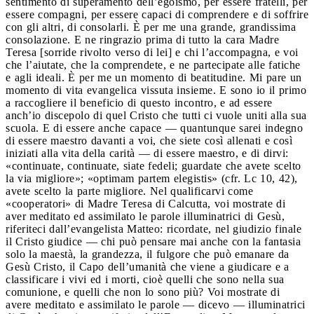
sentimento di superamento dell’egoismo, per essere fratelli, per
essere compagni, per essere capaci di comprendere e di soffrire
con gli altri, di consolarli. È per me una grande, grandissima
consolazione. E ne ringrazio prima di tutto la cara Madre
Teresa [sorride rivolto verso di lei] e chi l’accompagna, e voi
che l’aiutate, che la comprendete, e ne partecipate alle fatiche
e agli ideali. È per me un momento di beatitudine. Mi pare un
momento di vita evangelica vissuta insieme. E sono io il primo
a raccogliere il beneficio di questo incontro, e ad essere
anch’io discepolo di quel Cristo che tutti ci vuole uniti alla sua
scuola. E di essere anche capace — quantunque sarei indegno
di essere maestro davanti a voi, che siete così allenati e così
iniziati alla vita della carità — di essere maestro, e di dirvi:
«continuate, continuate, siate fedeli; guardate che avete scelto
la via migliore»; «optimam partem elegistis» (cfr. Lc 10, 42),
avete scelto la parte migliore. Nel qualificarvi come
«cooperatori» di Madre Teresa di Calcutta, voi mostrate di
aver meditato ed assimilato le parole illuminatrici di Gesù,
riferiteci dall’evangelista Matteo: ricordate, nel giudizio finale
il Cristo giudice — chi può pensare mai anche con la fantasia
solo la maestà, la grandezza, il fulgore che può emanare da
Gesù Cristo, il Capo dell’umanità che viene a giudicare e a
classificare i vivi ed i morti, cioè quelli che sono nella sua
comunione, e quelli che non lo sono più? Voi mostrate di
avere meditato e assimilato le parole — dicevo — illuminatrici