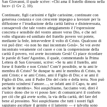
San Giovanni, il quale scrive: «Chi ama il fratello dimora nella
luce» (1 Gv 2, 10).
Continuate, figli carissimi e figlie carissime, continuate con
generosa costanza e con crescente impegno a lavorare per la
diffusione e l’irradiazione della carità fattiva e disinteressata,
consapevoli che tale vostro atteggiamento è l’espressione
concreta e sensibile del vostro amore verso Dio, e che nel
volto sfigurato ed umiliato del fratello povero voi potete,
mediante la fede, intravvedere il volto di Cristo. Qualcuno di
voi può dire: «io non ho mai incontrato Gesù». Se voi avete
incontrato veramente col cuore e con la comprensione della
carità il povero, voi avete incontrato Gesù! Ci piace ricordare
le parole di Sant’Agostino, il quale, commentando la Prima
Lettera di San Giovanni, scrive: «Se tu ami il fratello, ami
forse il fratello e non Cristo? Com’è possibile, se tu ami le
membra di Cristo? Se dunque tu ami le membra di Cristo, tu
ami Cristo; e se ami Cristo, ami il Figlio di Dio; e se ami il
Figlio di Dio, ami il Padre Dio del cielo e della terra. Non può
pertanto scindersi l’amore…, se infatti ami il Capo, tu ami
anche le membra». Noi auspichiamo, facciamo voti, direi è
l’unico dono che io vi posso fare: di comunicarvi il conforto
per ciò che già avete scelto, la via della carità, del fare del
bene al prossimo. Noi auspichiamo che tutti i nostri figli
sappiano ascoltare il gemito e il lamento — e talvolta sono