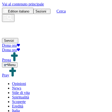
Vai al contenuto principale
Cerca
Edition
italiano
Sezioni
Servizi
Dona ora
Dona ora
Prega
Menu
Pray
Opinioni
News
Stile di vita
Spiritualità
Scoperte
Eredità
Italia