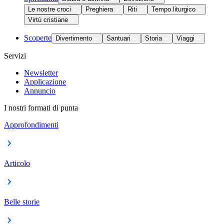
Le nostre croci
Preghiera
Riti
Tempo liturgico
Virtù cristiane
Scoperte
Divertimento
Santuari
Storia
Viaggi
Servizi
Newsletter
Applicazione
Annuncio
I nostri formati di punta
Approfondimenti
Articolo
Belle storie