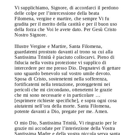
Vi supplichiamo, Signore, di accordarci il perdono
delle colpe per l’intercessione della beata
Filomena, vergine e martire, che sempre Vi fu
gradita per il merito della castità e per il buon uso
della forza che Voi le avete dato. Per Gesù Cristo
Nostro Signore.
Illustre Vergine e Martire, Santa Filomena,
guardatemi prostrato davanti al trono su cui alla
Santissima Trinità è piaciuto collocarvi. Pieno di
fiducia nella vostra protezione vi supplico di
intercedere per me presso Dio. Degnatevi di gettare
uno sguardo benevolo sul vostro umile devoto.
Sposa di Cristo, sostenetemi nella sofferenza,
fortificatemi nella tentazione, proteggetemi nei
pericoli che mi circondano, ottenetemi le grazie
che mi sono necessarie e in particolare …
[esprimere richieste specifiche], e sopra ogni cosa
aiutatemi nell’ora della morte. Santa Filomena,
potente davanti a Dio, pregate per me. Amen.
O mio Dio, Santissima Trinità, Vi ringrazio per le
grazie mi accodate per l’interiezione della Vostra
Santissima Madre e della vostra piccola serva santa