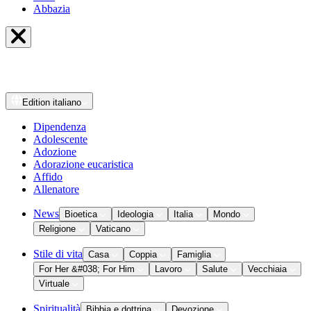
Abbazia
Edition
italiano
Dipendenza
Adolescente
Adozione
Adorazione eucaristica
Affido
Allenatore
News
Bioetica
Ideologia
Italia
Mondo
Religione
Vaticano
Stile di vita
Casa
Coppia
Famiglia
For Her &#038; For Him
Lavoro
Salute
Vecchiaia
Virtuale
Spiritualità
Bibbia e dottrina
Devozione