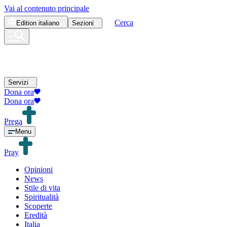
Vai al contenuto principale
Cerca
Edition
italiano
Sezioni
Servizi
Dona ora
Dona ora
Prega
Menu
Pray
Opinioni
News
Stile di vita
Spiritualità
Scoperte
Eredità
Italia