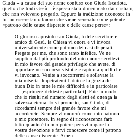
Giuda – a causa del suo nome confuso con Giuda Iscariota,
quello che tradì Gesù – è spesso stato dimenticato dai cristiani,
che non volevano pregarlo. Eppure la tradizione riconosce in
lui un essere tanto buono che viene venerato come potente
«patrono delle cause disperate e delle cause perse»:
O glorioso apostolo san Giuda, fedele servitore e
amico di Gesù, la Chiesa vi onora e vi invoca
universalmente come patrono dei casi disperati.
Pregate per me, che sono tanto infelice. Ve ne
supplico dal più profondo del mio cuore: servitevi
in mio favore del grande privilegio che avete, di
apportare un soccorso visibile e rapido a quelli che
vi invocano. Venite a soccorrermi e sollevate la
mia miseria. Impetratemi l’aiuto e la grazia del
buon Dio in tutte le mie difficoltà e in particolare
… [esprimere richieste particolari]. Fate in modo
che io risulti nel numero degli eletti ed ottenga la
salvezza eterna. Io vi prometto, san Giuda, di
ricordarmi sempre del grande favore che mi
accorderete. Sempre vi onorerò come mio patrono
e mio protettore. In segno di riconoscenza farò
tutto quanto è in mio potere per sviluppare la
vostra devozione e farvi conoscere come il patrono
delle cause disperate. Amen.