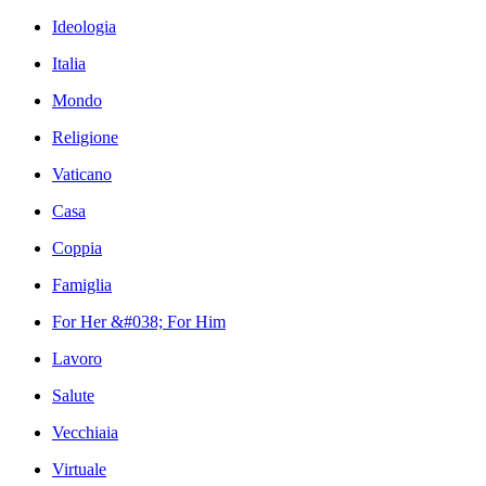
Ideologia
Italia
Mondo
Religione
Vaticano
Casa
Coppia
Famiglia
For Her &#038; For Him
Lavoro
Salute
Vecchiaia
Virtuale