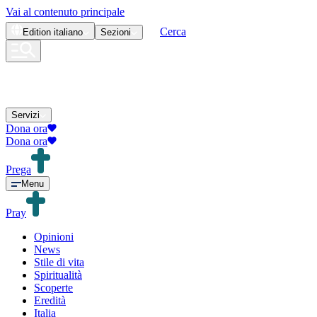
Vai al contenuto principale
Cerca
Edition
italiano
Sezioni
Servizi
Dona ora
Dona ora
Prega
Menu
Pray
Opinioni
News
Stile di vita
Spiritualità
Scoperte
Eredità
Italia