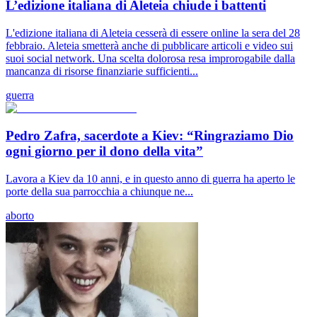
L’edizione italiana di Aleteia chiude i battenti
L'edizione italiana di Aleteia cesserà di essere online la sera del 28
febbraio. Aleteia smetterà anche di pubblicare articoli e video sui
suoi social network. Una scelta dolorosa resa improrogabile dalla
mancanza di risorse finanziarie sufficienti...
guerra
Pedro Zafra, sacerdote a Kiev: “Ringraziamo Dio
ogni giorno per il dono della vita”
Lavora a Kiev da 10 anni, e in questo anno di guerra ha aperto le
porte della sua parrocchia a chiunque ne...
aborto