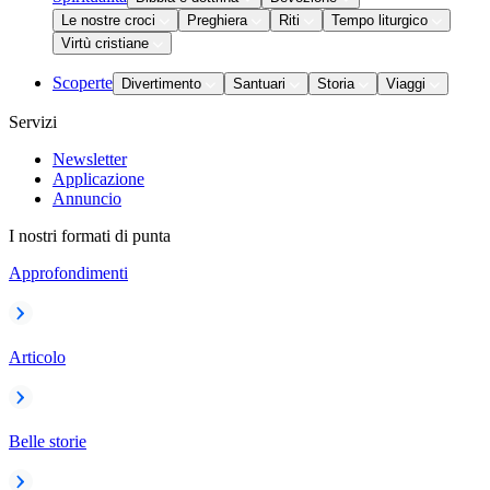
Le nostre croci
Preghiera
Riti
Tempo liturgico
Virtù cristiane
Scoperte
Divertimento
Santuari
Storia
Viaggi
Servizi
Newsletter
Applicazione
Annuncio
I nostri formati di punta
Approfondimenti
Articolo
Belle storie