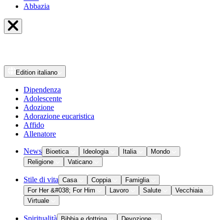
Abbazia
Edition
italiano
Dipendenza
Adolescente
Adozione
Adorazione eucaristica
Affido
Allenatore
News
Bioetica
Ideologia
Italia
Mondo
Religione
Vaticano
Stile di vita
Casa
Coppia
Famiglia
For Her &#038; For Him
Lavoro
Salute
Vecchiaia
Virtuale
Spiritualità
Bibbia e dottrina
Devozione