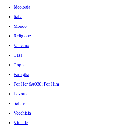
Ideologia
Italia
Mondo
Religione
Vaticano
Casa
Coppia
Famiglia
For Her &#038; For Him
Lavoro
Salute
Vecchiaia
Virtuale