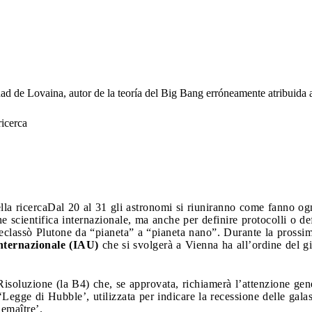
idad de Lovaina, autor de la teoría del Big Bang erróneamente atribuid
ricerca
lla ricerca
Dal 20 al 31 gli astronomi si riuniranno come fanno ogni
ne scientifica internazionale, ma anche per definire protocolli o d
eclassò Plutone da “pianeta” a “pianeta nano”. Durante la prossim
nternazionale (IAU)
che si svolgerà a Vienna ha all’ordine del g
isoluzione (la B4) che, se approvata, richiamerà l’attenzione gener
Legge di Hubble’, utilizzata per indicare la recessione delle galas
emaître’.