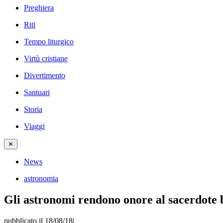
Preghiera
Riti
Tempo liturgico
Virtù cristiane
Divertimento
Santuari
Storia
Viaggi
✕
News
astronomia
Gli astronomi rendono onore al sacerdote
pubblicato il 18/08/18
|