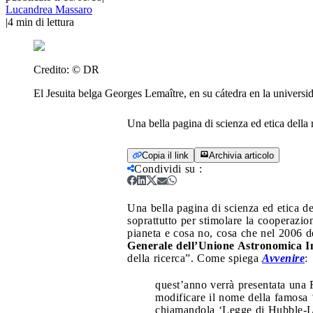
Lucandrea Massaro
|
4
min di lettura
Credito:
© DR
El Jesuita belga Georges Lemaître, en su cátedra en la univers
Una bella pagina di scienza ed etica della 
Copia il link
Archivia articolo
Condividi su
:
Una bella pagina di scienza ed etica de
soprattutto per stimolare la cooperazio
pianeta e cosa no, cosa che nel 2006 d
Generale dell’Unione Astronomica I
della ricerca”. Come spiega
Avvenire
:
quest’anno verrà presentata una R
modificare il nome della famosa ‘
chiamandola ‘Legge di Hubble-L