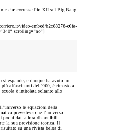
ein e che corresse Pio XII sul Big Bang
rriere.it/video-embed/b2c88278-c0fa-
”340″ scrolling=”no”]
so si espande, e dunque ha avuto un
 più affascinanti del ‘900, è rimasto a
scuola è intitolata soltanto allo
l’universo le equazioni della
ematica prevedeva che l’universo
i pochi dati allora disponibili
e la sua previsione teorica. Il
risultato su una rivista belga di