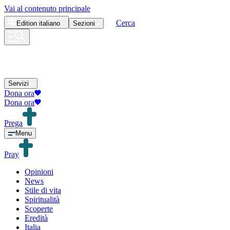
Vai al contenuto principale
Cerca
Edition
italiano
Sezioni
Servizi
Dona ora
Dona ora
Prega
Menu
Pray
Opinioni
News
Stile di vita
Spiritualità
Scoperte
Eredità
Italia