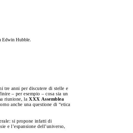
a a Edwin Hubble.
 tre anni per discutere di stelle e
efinire – per esempio – cosa sia un
a riunione, la
XXX Assemblea
iorno anche una questione di “etica
ale: si propone infatti di
sie e l’espansione dell’universo,