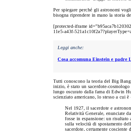
Per spiegare perché gli astronomi vogl
bisogna riprendere in mano la storia de
[protected-iframe id=”b95aca7b12030
11e5-a43f-521a1c10f2a7?playerType=a
Leggi anche:
Cosa accomuna Einstein e padre 
Tutti conoscono la teoria del Big Bang
inizio, è stato un sacerdote-cosmologo 
lungo oscurato dalla fama di Edwin Hubb
scienziato americano, lo stesso a cui è
Nel 1927, il sacerdote e astrono
Relatività Generale, enunciate d
fosse in espansione: un risultato 
sulla velocità di spostamento del
sacerdote, certamente cosciente de