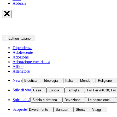
Abbazia
Edition
italiano
Dipendenza
Adolescente
Adozione
Adorazione eucaristica
Affido
Allenatore
News
Bioetica
Ideologia
Italia
Mondo
Religione
Stile di vita
Casa
Coppia
Famiglia
For Her &#038; For
Spiritualità
Bibbia e dottrina
Devozione
Le nostre croci
Scoperte
Divertimento
Santuari
Storia
Viaggi