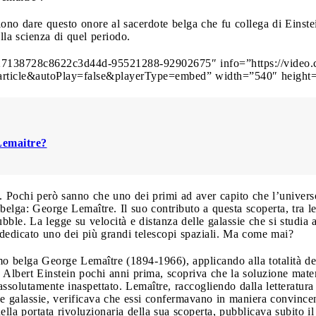
iono dare questo onore al sacerdote belga che fu collega di Einst
lla scienza di quel periodo.
27138728c8622c3d44d-95521288-92902675″ info=”https://video.co
rticle&autoPlay=false&playerType=embed” width=”540″ height=
Lemaitre?
. Pochi però sanno che uno dei primi ad aver capito che l’univer
belga: George Lemaître. Il suo contributo a questa scoperta, tra le
le. La legge su velocità e distanza delle galassie che si studia a 
 dedicato uno dei più grandi telescopi spaziali. Ma come mai?
mo belga George Lemaître (1894-1966), applicando alla totalità del
a Albert Einstein pochi anni prima, scopriva che la soluzione mat
assolutamente inaspettato. Lemaître, raccogliendo dalla letteratura 
le galassie, verificava che essi confermavano in maniera convincent
lla portata rivoluzionaria della sua scoperta, pubblicava subito il 