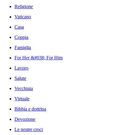
Religione
Vaticano
Casa
Coppia
Famiglia
For Her &#038; For Him
Lavoro
Salute
Vecchiaia
Virtuale
Bibbia e dottrina
Devozione
Le nostre croci