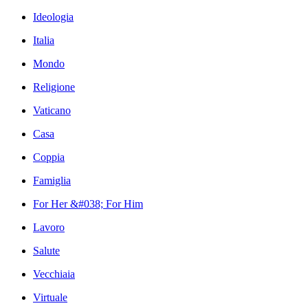
Ideologia
Italia
Mondo
Religione
Vaticano
Casa
Coppia
Famiglia
For Her &#038; For Him
Lavoro
Salute
Vecchiaia
Virtuale