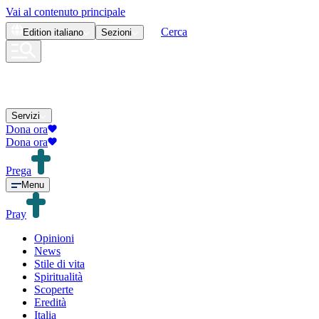
Vai al contenuto principale
Cerca
Edition
italiano
Sezioni
Servizi
Dona ora
Dona ora
Prega
Menu
Pray
Opinioni
News
Stile di vita
Spiritualità
Scoperte
Eredità
Italia