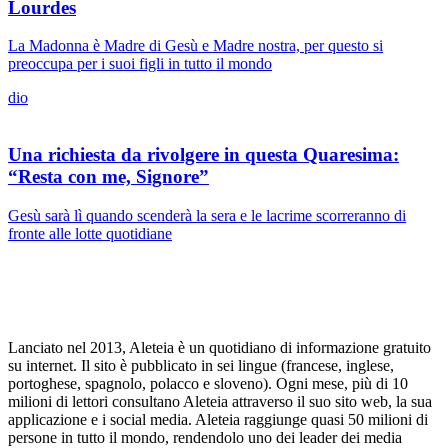
Lourdes
La Madonna è Madre di Gesù e Madre nostra, per questo si
preoccupa per i suoi figli in tutto il mondo
dio
Una richiesta da rivolgere in questa Quaresima:
“Resta con me, Signore”
Gesù sarà lì quando scenderà la sera e le lacrime scorreranno di
fronte alle lotte quotidiane
Lanciato nel 2013, Aleteia è un quotidiano di informazione gratuito
su internet. Il sito è pubblicato in sei lingue (francese, inglese,
portoghese, spagnolo, polacco e sloveno). Ogni mese, più di 10
milioni di lettori consultano Aleteia attraverso il suo sito web, la sua
applicazione e i social media. Aleteia raggiunge quasi 50 milioni di
persone in tutto il mondo, rendendolo uno dei leader dei media