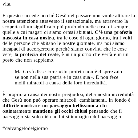
vita.
E questo succede perché Gesù nel passare non vuole attirare la
nostra attenzione attraverso il sensazionale, ma attraverso la
scoperta di un significato più profondo nelle cose di sempre,
quelle a cui magari ci siamo ormai abituati.
C’è una profezia
nascosta in casa nostra
, tra le cose di ogni giorno, tra i volti
delle persone che abitano le nostre giornate, ma noi siamo
incapaci di accorgercene perché siamo convinti che le cose
vere,
la profezia del reale
, è in un giorno che verrà e in un
posto che non sappiamo.
Ma Gesù disse loro: «Un profeta non è disprezzato
se non nella sua patria e in casa sua». E non fece
molti miracoli a causa della loro incredulità.
È proprio a causa dei nostri pregiudizi, della nostra incredulità
che Gesù non può operare miracoli, cambiamenti. In fondo è
difficile mostrare un paesaggio bellissimo a chi
ostinatamente
mantiene gli occhi chiusi
pensando che il
paesaggio sia solo ciò che lui si immagina del paesaggio.
#dalvangelodelgiorno