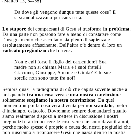
(Matteo 13, 54-58)
Da dove gli vengono dunque tutte queste cose? E
si scandalizzavano per causa sua.
Lo stupore
dei compaesani di Gesù si trasforma
in problema
.
Da una parte non possono fare a meno di constatare come
l’insegnamento che ascoltano sia pieno di sapienza e
assolutamente affascinante. Dall’altra c’è dentro di loro un
radicato pregiudizio
che li frena:
Non è egli forse il figlio del carpentiere? Sua
madre non si chiama Maria e i suoi fratelli
Giacomo, Giuseppe, Simone e Giuda? E le sue
sorelle non sono tutte fra noi?
Sembra quasi la radiografia di ciò che capita sovente anche a
noi quando
tra una cosa vera e una nostra convinzione
solitamente
scegliamo la nostra convinzione
. Da quel
momento in poi la cosa vera diventa per noi
scandalo
, pietra
d’inciampo, ostacolo. Dovremmo sempre domandarci quanto
siamo realmente disposti a mettere in discussione i nostri
pregiudizi e a riconoscere le cose vere che sono davanti a noi,
perché molto spesso è proprio a causa dei nostri pregiudizi che
non riusciamo a riconoscere Gesù che passa dentro la nostra