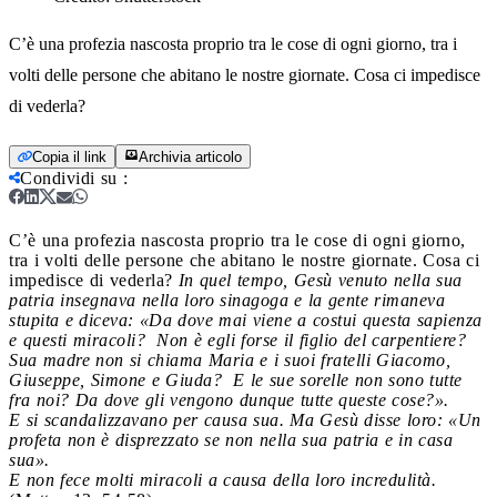
C’è una profezia nascosta proprio tra le cose di ogni giorno, tra i
volti delle persone che abitano le nostre giornate. Cosa ci impedisce
di vederla?
Copia il link
Archivia articolo
Condividi su
:
C’è una profezia nascosta proprio tra le cose di ogni giorno,
tra i volti delle persone che abitano le nostre giornate. Cosa ci
impedisce di vederla?
In quel tempo, Gesù venuto nella sua
patria insegnava nella loro sinagoga e la gente rimaneva
stupita e diceva: «Da dove mai viene a costui questa sapienza
e questi miracoli?
Non è egli forse il figlio del carpentiere?
Sua madre non si chiama Maria e i suoi fratelli Giacomo,
Giuseppe, Simone e Giuda?
E le sue sorelle non sono tutte
fra noi? Da dove gli vengono dunque tutte queste cose?».
E si scandalizzavano per causa sua. Ma Gesù disse loro: «Un
profeta non è disprezzato se non nella sua patria e in casa
sua».
E non fece molti miracoli a causa della loro incredulità.