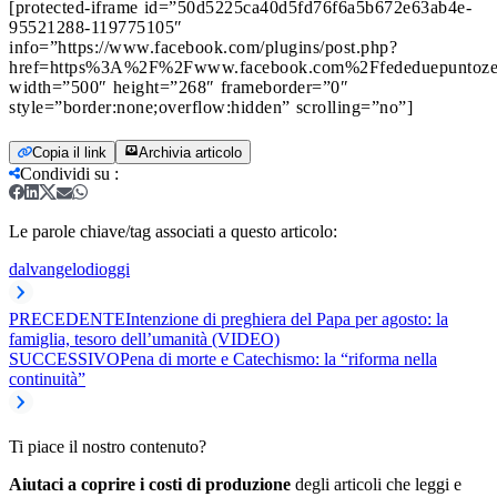
[protected-iframe id=”50d5225ca40d5fd76f6a5b672e63ab4e-
95521288-119775105″
info=”https://www.facebook.com/plugins/post.php?
href=https%3A%2F%2Fwww.facebook.com%2Ffededuepuntoz
width=”500″ height=”268″ frameborder=”0″
style=”border:none;overflow:hidden” scrolling=”no”]
Copia il link
Archivia articolo
Condividi su
:
Le parole chiave/tag associati a questo articolo:
dalvangelodioggi
PRECEDENTE
Intenzione di preghiera del Papa per agosto: la
famiglia, tesoro dell’umanità (VIDEO)
SUCCESSIVO
Pena di morte e Catechismo: la “riforma nella
continuità”
Ti piace il nostro contenuto?
Aiutaci a coprire i costi di produzione
degli articoli che leggi e