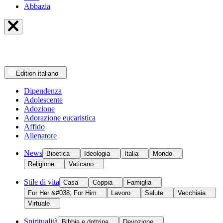
Abbazia
Edition
italiano
Dipendenza
Adolescente
Adozione
Adorazione eucaristica
Affido
Allenatore
News
Bioetica
Ideologia
Italia
Mondo
Religione
Vaticano
Stile di vita
Casa
Coppia
Famiglia
For Her &#038; For Him
Lavoro
Salute
Vecchiaia
Virtuale
Spiritualità
Bibbia e dottrina
Devozione