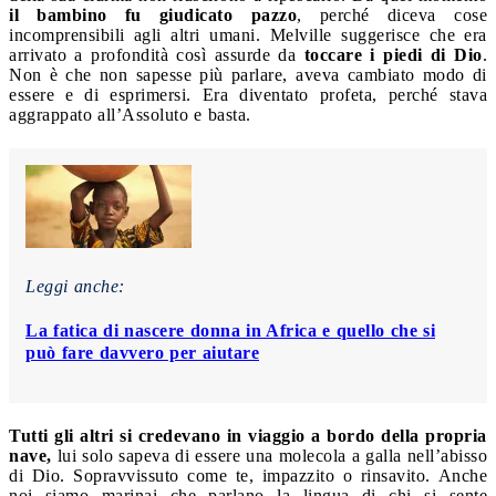
il bambino fu giudicato pazzo
, perché diceva cose
incomprensibili agli altri umani. Melville suggerisce che era
arrivato a profondità così assurde da
toccare i piedi di Dio
.
Non è che non sapesse più parlare, aveva cambiato modo di
essere e di esprimersi. Era diventato profeta, perché stava
aggrappato all’Assoluto e basta.
Leggi anche:
La fatica di nascere donna in Africa e quello che si
può fare davvero per aiutare
Tutti gli altri si credevano in viaggio a bordo della propria
nave,
lui solo sapeva di essere una molecola a galla nell’abisso
di Dio. Sopravvissuto come te, impazzito o rinsavito. Anche
noi siamo marinai che parlano la lingua di chi si sente