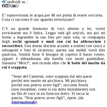
Condividi su
:
E’ sopravvissuta in acqua per 48 ore prima di essere soccorsa.
Cosa ci racconta il suo sguardo terrorizzato?
C’è un grande frastuono di voci attorno a lei, vorrei
avvicinarmi ma è fatica. Leggo tutti gli articoli, ma poi mi
fermo a ingrandire la sua foto per stare sola, in compagnia
degli
occhi sgranati e muti con cui ha abbracciato i
soccorritori.
Una donna discinta accanto a uomini con casco e
salvagenti e funi di sicurezza: questa sua nudità vorrà dire
qualcosa. Sentirà forse il bisogno di coprirsi il basso ventre,
oppure è abbandonata alla barella con inerte gratitudine.
Sussurra “
Merci
“, non ricorda altro che
le botte del marito da
cui è scappata
.
“Sono del Camerun, sono scappata dal mio paese
perché mio marito mi picchiava. Mi picchiava
perché non potevo avere figli”, racconta Josefa
(non Josephine, come si era detto inizialmente) con
un filo di voce in un francese dolce. Si tocca la
pancia. “Non potevo avere figli”, ripete. (da
Internazionale
)