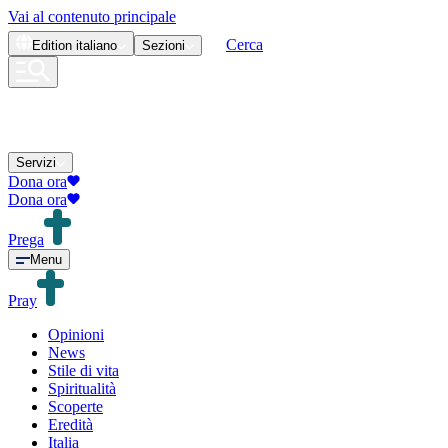
Vai al contenuto principale
Cerca
Edition
italiano
Sezioni
Servizi
Dona ora
Dona ora
Prega
Menu
Pray
Opinioni
News
Stile di vita
Spiritualità
Scoperte
Eredità
Italia