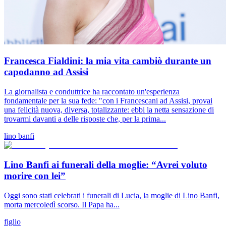
Francesca Fialdini: la mia vita cambiò durante un
capodanno ad Assisi
La giornalista e conduttrice ha raccontato un'esperienza
fondamentale per la sua fede: "con i Francescani ad Assisi, provai
una felicità nuova, diversa, totalizzante: ebbi la netta sensazione di
trovarmi davanti a delle risposte che, per la prima...
lino banfi
Lino Banfi ai funerali della moglie: “Avrei voluto
morire con lei”
Oggi sono stati celebrati i funerali di Lucia, la moglie di Lino Banfi,
morta mercoledì scorso. Il Papa ha...
figlio