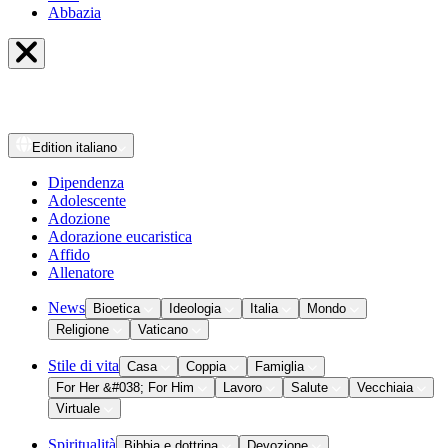
Abbazia
Edition
italiano
Dipendenza
Adolescente
Adozione
Adorazione eucaristica
Affido
Allenatore
News
Bioetica
Ideologia
Italia
Mondo
Religione
Vaticano
Stile di vita
Casa
Coppia
Famiglia
For Her &#038; For Him
Lavoro
Salute
Vecchiaia
Virtuale
Spiritualità
Bibbia e dottrina
Devozione