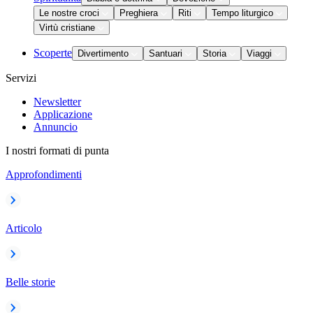
Le nostre croci
Preghiera
Riti
Tempo liturgico
Virtù cristiane
Scoperte
Divertimento
Santuari
Storia
Viaggi
Servizi
Newsletter
Applicazione
Annuncio
I nostri formati di punta
Approfondimenti
Articolo
Belle storie