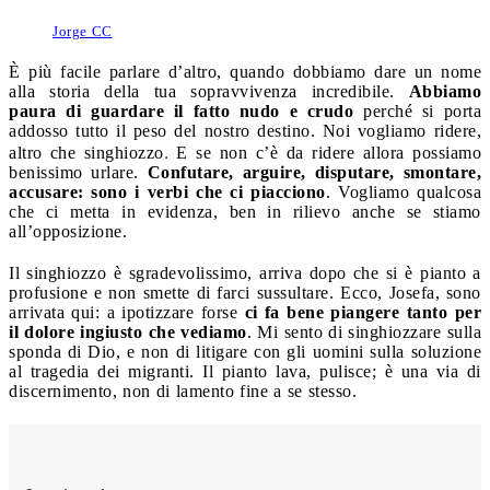
Jorge CC
È più facile parlare d’altro, quando dobbiamo dare un nome
alla storia della tua sopravvivenza incredibile.
Abbiamo
paura di guardare il fatto nudo e crudo
perché si porta
addosso tutto il peso del nostro destino. Noi vogliamo ridere,
.
altro che singhiozzo
E se non c’è da ridere allora possiamo
benissimo urlare.
Confutare, arguire, disputare, smontare,
accusare: sono i verbi che ci piacciono
. Vogliamo qualcosa
che ci metta in evidenza, ben in rilievo anche se stiamo
all’opposizione.
Il singhiozzo è sgradevolissimo, arriva dopo che si è pianto a
profusione e non smette di farci sussultare. Ecco, Josefa, sono
arrivata qui: a ipotizzare forse
ci fa bene piangere tanto per
il dolore ingiusto che vediamo
. Mi sento di singhiozzare sulla
sponda di Dio, e non di litigare con gli uomini sulla soluzione
al tragedia dei migranti. Il pianto lava, pulisce; è una via di
discernimento, non di lamento fine a se stesso.