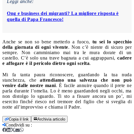
Leggi anche:
Ong e business dei migranti? La migliore risposta è
quella di Papa Francesco!
Anche se non so bene metterlo a fuoco,
tu sei lo specchio
della giornata di ogni vivente
. Non c’è niente di sicuro per
sempre. Non camminiamo mai tra le mura dorate di un
castello. C’è solo una trave bagnata a cui aggrapparsi,
cadere
e affogare è il pericolo dietro ogni scelta
.
Mi fa tanta paura riconoscere, guardando la tua nuda
stanchezza, che
attendiamo una salvezza che non può
venire dalle nostre mani
. È facile annuire quando il prete ne
parla durante l’omelia. Lo è meno guardandoti negli occhi, ma
non distolgo lo sguardo. Ti sto a fissare ancora un po’, mi
esercito finché riesco nel tremore del figlio che si sveglia di
notte all’improvviso e chiama il Padre.
Copia il link
Archivia articolo
Condividi su
: