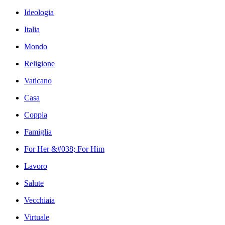
Ideologia
Italia
Mondo
Religione
Vaticano
Casa
Coppia
Famiglia
For Her &#038; For Him
Lavoro
Salute
Vecchiaia
Virtuale