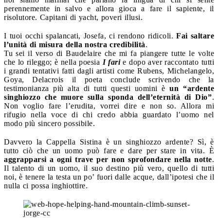
perennemente in salvo e allora gioca a fare il sapiente, il
risolutore. Capitani di yacht, poveri illusi.
I tuoi occhi spalancati, Josefa, ci rendono ridicoli.
Fai saltare
l’unità di misura della nostra credibilità
.
Tu sei il verso di Baudelaire che mi fa piangere tutte le volte
che lo rileggo; è nella poesia
I fari
e dopo aver raccontato tutti
i grandi tentativi fatti dagli artisti come Rubens, Michelangelo,
Goya, Delacrois il poeta conclude scrivendo che la
testimonianza più alta di tutti questi uomini è
un “ardente
singhiozzo che muore sulla sponda dell’eternità di Dio”
.
Non voglio fare l’erudita, vorrei dire e non so. Allora mi
rifugio nella voce di chi credo abbia guardato l’uomo nel
modo più sincero possibile.
Davvero la Cappella Sistina è un singhiozzo ardente? Sì, è
tutto ciò che un uomo può fare e dare per stare in vita. È
aggrapparsi a ogni trave per non sprofondare nella notte
.
Il talento di un uomo, il suo destino più vero, quello di tutti
noi, è tenere la testa un po’ fuori dalle acque, dall’ipotesi che il
nulla ci possa inghiottire.