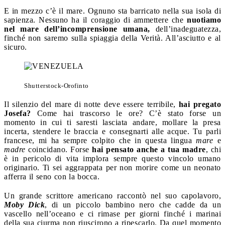
E in mezzo c’è il mare. Ognuno sta barricato nella sua isola di
sapienza. Nessuno ha il coraggio di ammettere che
nuotiamo
nel mare dell’incomprensione umana,
dell’inadeguatezza,
finché non saremo sulla spiaggia della Verità. All’asciutto e al
sicuro.
Shutterstock-Orofinto
Il silenzio del mare di notte deve essere terribile,
hai pregato
Josefa?
Come hai trascorso le ore? C’è stato forse un
momento in cui ti saresti lasciata andare, mollare la presa
incerta, stendere le braccia e consegnarti alle acque. Tu parli
francese, mi ha sempre colpito che in questa lingua
mare
e
madre
coincidano. Forse
hai pensato anche a tua madre
, chi
è in pericolo di vita implora sempre questo vincolo umano
originario. Ti sei aggrappata per non morire come un neonato
afferra il seno con la bocca.
Un grande scrittore americano raccontò nel suo capolavoro,
Moby Dick
, di un piccolo bambino nero che cadde da un
vascello nell’oceano e ci rimase per giorni finché i marinai
della sua ciurma non riuscirono a ripescarlo. Da quel momento