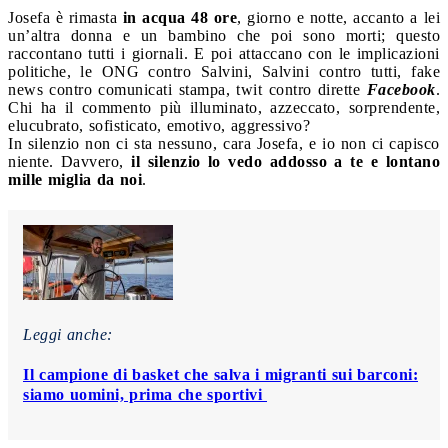
Josefa è rimasta
in acqua 48 ore
, giorno e notte, accanto a lei
un’altra donna e un bambino che poi sono morti; questo
raccontano tutti i giornali. E poi attaccano con le implicazioni
politiche, le ONG contro Salvini, Salvini contro tutti, fake
news contro comunicati stampa, twit contro dirette
Facebook
.
Chi ha il commento più illuminato, azzeccato, sorprendente,
elucubrato, sofisticato, emotivo, aggressivo?
In silenzio non ci sta nessuno, cara Josefa, e io non ci capisco
niente. Davvero,
il silenzio lo vedo addosso a te e lontano
mille miglia da noi
.
Leggi anche:
Il campione di basket che salva i migranti sui barconi:
siamo uomini, prima che sportivi