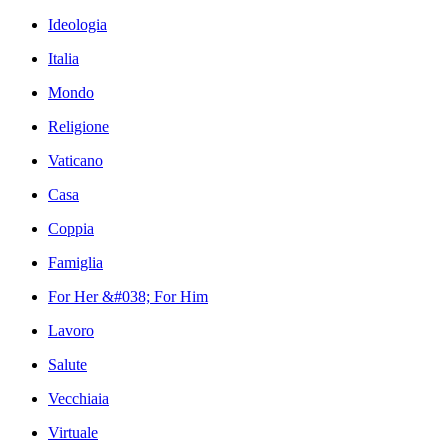
Ideologia
Italia
Mondo
Religione
Vaticano
Casa
Coppia
Famiglia
For Her &#038; For Him
Lavoro
Salute
Vecchiaia
Virtuale