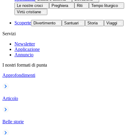
Le nostre croci
Preghiera
Riti
Tempo liturgico
Virtù cristiane
Scoperte
Divertimento
Santuari
Storia
Viaggi
Servizi
Newsletter
Applicazione
Annuncio
I nostri formati di punta
Approfondimenti
Articolo
Belle storie