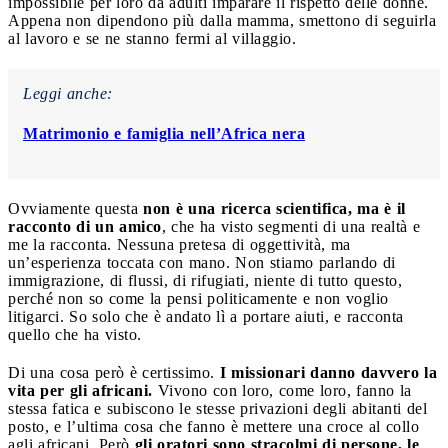
impossibile per loro da adulti imparare il rispetto delle donne.
Appena non dipendono più dalla mamma, smettono di seguirla
al lavoro e se ne stanno fermi al villaggio.
Leggi anche:
Matrimonio e famiglia nell’Africa nera
Ovviamente questa
non è una ricerca scientifica, ma è il
racconto di un amico
, che ha visto segmenti di una realtà e
me la racconta. Nessuna pretesa di oggettività, ma
un’esperienza toccata con mano. Non stiamo parlando di
immigrazione, di flussi, di rifugiati, niente di tutto questo,
perché non so come la pensi politicamente e non voglio
litigarci. So solo che è andato lì a portare aiuti, e racconta
quello che ha visto.
Di una cosa però è certissimo.
I missionari danno davvero la
vita per gli africani.
Vivono con loro, come loro, fanno la
stessa fatica e subiscono le stesse privazioni degli abitanti del
posto, e l’ultima cosa che fanno è mettere una croce al collo
agli africani. Però
gli oratori sono stracolmi di persone, le