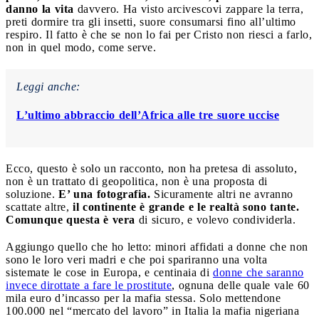
danno la vita
davvero. Ha visto arcivescovi zappare la terra,
preti dormire tra gli insetti, suore consumarsi fino all’ultimo
respiro. Il fatto è che se non lo fai per Cristo non riesci a farlo,
non in quel modo, come serve.
Leggi anche:
L’ultimo abbraccio dell’Africa alle tre suore uccise
Ecco, questo è solo un racconto, non ha pretesa di assoluto,
non è un trattato di geopolitica, non è una proposta di
soluzione.
E’ una fotografia.
Sicuramente altri ne avranno
scattate altre,
il continente è grande e le realtà sono tante.
Comunque questa è vera
di sicuro, e volevo condividerla.
Aggiungo quello che ho letto: minori affidati a donne che non
sono le loro veri madri e che poi spariranno una volta
sistemate le cose in Europa, e centinaia di
donne che saranno
invece dirottate a fare le prostitute
, ognuna delle quale vale 60
mila euro d’incasso per la mafia stessa. Solo mettendone
100.000 nel “mercato del lavoro” in Italia la mafia nigeriana