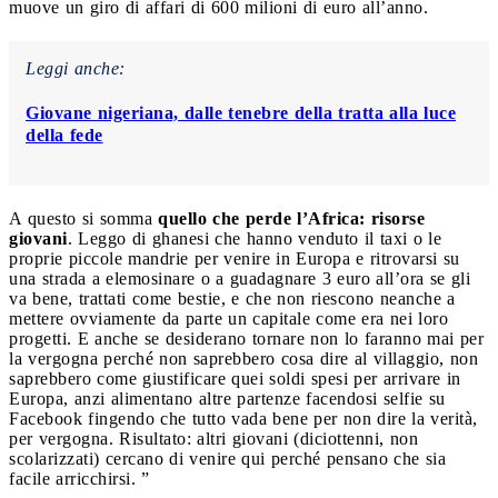
muove un giro di affari di 600 milioni di euro all’anno.
Leggi anche:
Giovane nigeriana, dalle tenebre della tratta alla luce
della fede
A questo si somma
quello che perde l’Africa: risorse
giovani
. Leggo di ghanesi che hanno venduto il taxi o le
proprie piccole mandrie per venire in Europa e ritrovarsi su
una strada a elemosinare o a guadagnare 3 euro all’ora se gli
va bene, trattati come bestie, e che non riescono neanche a
mettere ovviamente da parte un capitale come era nei loro
progetti. E anche se desiderano tornare non lo faranno mai per
la vergogna perché non saprebbero cosa dire al villaggio, non
saprebbero come giustificare quei soldi spesi per arrivare in
Europa, anzi alimentano altre partenze facendosi selfie su
Facebook fingendo che tutto vada bene per non dire la verità,
per vergogna. Risultato: altri giovani (diciottenni, non
scolarizzati) cercano di venire qui perché pensano che sia
facile arricchirsi. ”