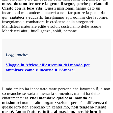
messe durano tre ore e la gente li segue
, perché
parlano di
Cristo con la loro vita.
Questi missionari hanno dato un
incarico al mio amico: aiutateci a non far partire la gente da
qui, aiutateci a educarli. Insegniamo agli uomini che lavorare,
insegniamo a combattere le credenze della stregoneria.
Mandateci materiale edile e soldi, costruiamo delle scuole.
Mandateci aiuti, intelligenze, soldi, persone.
Leggi anche:
Viaggio in Africa: all’estremità del mondo per
ammirare come si incarna lì l’Amore!
Il mio amico ha incontrato tante persone che lavorano lì, e non
so neanche se vada a messa la domenica, ma mi ha detto
chiaramente:
se vuoi mandare qualcosa, manda ai
missionari
non ad altre organizzazioni, perché a differenza di
queste loro non sprecano un centesimo,
non tengono niente
per sé, fanno fruttare tutto, al massimo, perché loro lì