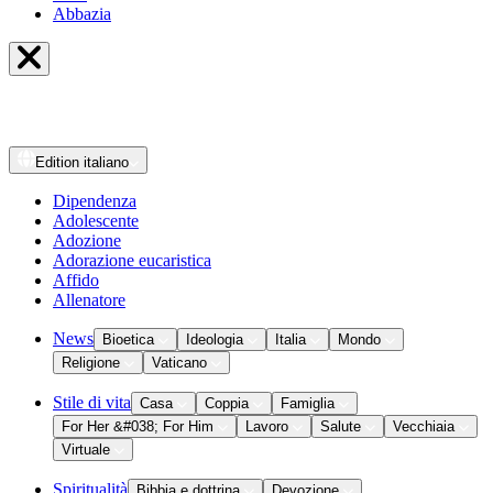
Abbazia
Edition
italiano
Dipendenza
Adolescente
Adozione
Adorazione eucaristica
Affido
Allenatore
News
Bioetica
Ideologia
Italia
Mondo
Religione
Vaticano
Stile di vita
Casa
Coppia
Famiglia
For Her &#038; For Him
Lavoro
Salute
Vecchiaia
Virtuale
Spiritualità
Bibbia e dottrina
Devozione