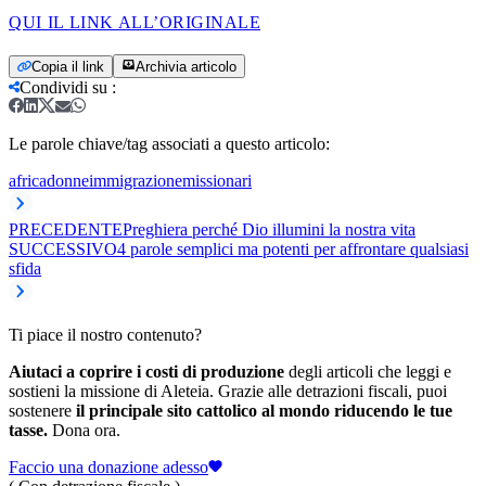
QUI IL LINK ALL’ORIGINALE
Copia il link
Archivia articolo
Condividi su
:
Le parole chiave/tag associati a questo articolo:
africa
donne
immigrazione
missionari
PRECEDENTE
Preghiera perché Dio illumini la nostra vita
SUCCESSIVO
4 parole semplici ma potenti per affrontare qualsiasi
sfida
Ti piace il nostro contenuto?
Aiutaci a coprire i costi di produzione
degli articoli che leggi e
sostieni la missione di Aleteia. Grazie alle detrazioni fiscali, puoi
sostenere
il principale sito cattolico al mondo riducendo le tue
tasse.
Dona ora.
Faccio una donazione adesso