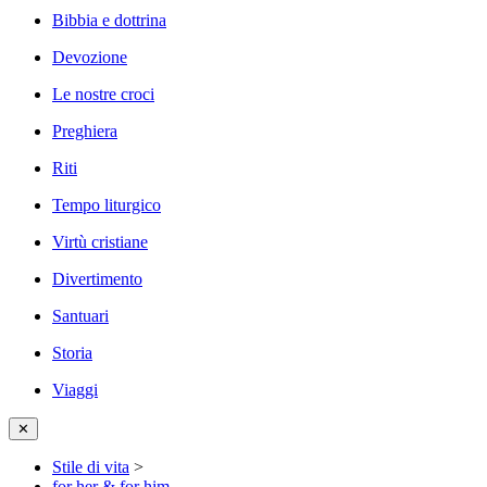
Bibbia e dottrina
Devozione
Le nostre croci
Preghiera
Riti
Tempo liturgico
Virtù cristiane
Divertimento
Santuari
Storia
Viaggi
✕
Stile di vita
>
for her & for him