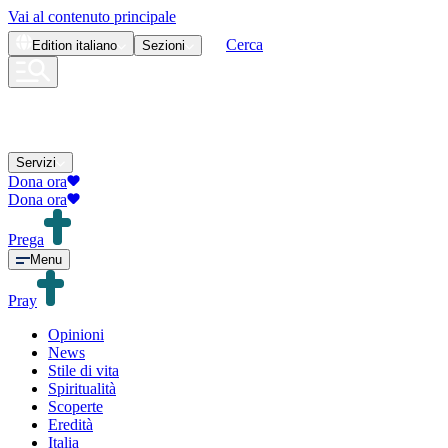
Vai al contenuto principale
Cerca
Edition
italiano
Sezioni
Servizi
Dona ora
Dona ora
Prega
Menu
Pray
Opinioni
News
Stile di vita
Spiritualità
Scoperte
Eredità
Italia