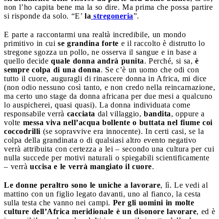
non l’ho capita bene ma la so dire. Ma prima che possa partire
si risponde da solo. “E’
la
stregoneria
”.
E parte a raccontarmi una realtà incredibile, un mondo
primitivo in cui
se grandina forte
e il raccolto è distrutto lo
stregone sgozza un pollo, ne osserva il sangue e in base a
quello decide
quale donna andrà punita
. Perché, si sa,
è
sempre colpa di una donna
. Se c’è un uomo che odi con
tutto il cuore, auguragli di rinascere donna in Africa, mi dice
(non odio nessuno così tanto, e non credo nella reincarnazione,
ma certo uno stage da donna africana per due mesi a qualcuno
lo auspicherei, quasi quasi). La donna individuata come
responsabile verrà
cacciata
dal villaggio,
bandita
, oppure a
volte
messa viva nell’acqua bollente o buttata nel fiume coi
coccodrilli
(se sopravvive era innocente). In certi casi, se la
colpa della grandinata o di qualsiasi altro evento negativo
verrà attribuita con certezza a lei – secondo una cultura per cui
nulla succede per motivi naturali o spiegabili scientificamente
– verrà
uccisa e le verrà mangiato il cuore
.
Le donne peraltro sono le uniche a lavorare
, lì. Le vedi al
mattino con un figlio legato davanti, uno al fianco, la cesta
sulla testa che vanno nei campi.
Per gli uomini in molte
culture dell’Africa meridionale è un disonore lavorare
, ed è