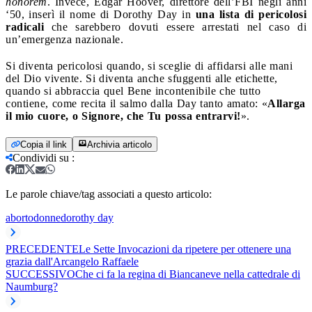
honorem
. Invece, Edgar Hoover, direttore dell’FBI negli anni
‘50, inserì il nome di Dorothy Day in
una lista di pericolosi
radicali
che sarebbero dovuti essere arrestati nel caso di
un’emergenza nazionale.
Si diventa pericolosi quando, si sceglie di affidarsi alle mani
del Dio vivente. Si diventa anche sfuggenti alle etichette,
quando si abbraccia quel Bene incontenibile che tutto
contiene, come recita il salmo dalla Day tanto amato: «
Allarga
il mio cuore, o Signore, che Tu possa entrarvi!
».
Copia il link
Archivia articolo
Condividi su
:
Le parole chiave/tag associati a questo articolo:
aborto
donne
dorothy day
PRECEDENTE
Le Sette Invocazioni da ripetere per ottenere una
grazia dall'Arcangelo Raffaele
SUCCESSIVO
Che ci fa la regina di Biancaneve nella cattedrale di
Naumburg?