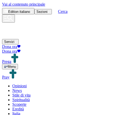
Vai al contenuto principale
Cerca
Edition
italiano
Sezioni
Servizi
Dona ora
Dona ora
Prega
Menu
Pray
Opinioni
News
Stile di vita
Spiritualità
Scoperte
Eredità
Italia