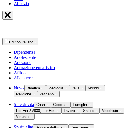
Abbazia
Edition
italiano
Dipendenza
Adolescente
Adozione
Adorazione eucaristica
Affido
Allenatore
News
Bioetica
Ideologia
Italia
Mondo
Religione
Vaticano
Stile di vita
Casa
Coppia
Famiglia
For Her &#038; For Him
Lavoro
Salute
Vecchiaia
Virtuale
Spiritualità
Bibbia e dottrina
Devozione