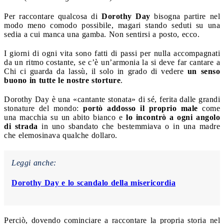
Per raccontare qualcosa di
Dorothy Day
bisogna partire nel
modo meno comodo possibile, magari stando seduti su una
sedia a cui manca una gamba. Non sentirsi a posto, ecco.
I giorni di ogni vita sono fatti di passi per nulla accompagnati
da un ritmo costante, se c’è un’armonia la si deve far cantare a
Chi ci guarda da lassù, il solo in grado di vedere
un senso
buono in tutte le nostre storture
.
Dorothy Day è una «cantante stonata» di sé, ferita dalle grandi
stonature del mondo:
portò addosso il proprio male
come
una macchia su un abito bianco e
lo incontrò a ogni angolo
di strada
in uno sbandato che bestemmiava o in una madre
che elemosinava qualche dollaro.
Leggi anche:
Dorothy Day e lo scandalo della misericordia
Perciò, dovendo cominciare a raccontare la propria storia nel