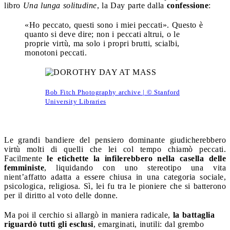
libro
Una lunga solitudine
, la Day parte dalla
confessione
:
«Ho peccato, questi sono i miei peccati». Questo è
quanto si deve dire; non i peccati altrui, o le
proprie virtù, ma solo i propri brutti, scialbi,
monotoni peccati.
Bob Fitch Photography archive | © Stanford
University Libraries
Le grandi bandiere del pensiero dominante giudicherebbero
virtù molti di quelli che lei col tempo chiamò peccati.
Facilmente
le etichette la infilerebbero nella casella delle
femministe
, liquidando con uno stereotipo una vita
nient’affatto adatta a essere chiusa in una categoria sociale,
psicologica, religiosa. Sì, lei fu tra le pioniere che si batterono
per il diritto al voto delle donne.
Ma poi il cerchio si allargò in maniera radicale,
la battaglia
riguardò tutti gli esclusi
, emarginati, inutili: dal grembo