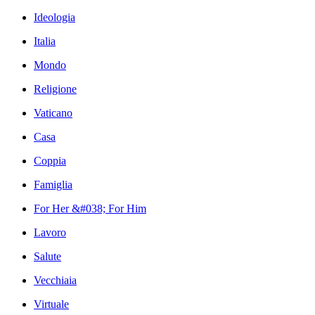
Ideologia
Italia
Mondo
Religione
Vaticano
Casa
Coppia
Famiglia
For Her &#038; For Him
Lavoro
Salute
Vecchiaia
Virtuale