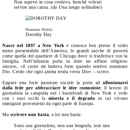
Non sapevo in cosa credevo, benché volessi
servire una causa. (da
Una lunga solitudine
)
Domaine Public
Dorothy Day
Nasce nel 1897 a New York
e conosce ben presto il volto
meno presentabile dell’America, le grandi sacche di povertà
come quella del quartiere di Chicago dove si trasferisce con la
famiglia. Nell’infanzia porta in dote un afflato religioso
sincero, «il cuore mi batteva forte quando sentivo nominare
Dio. Credo che ogni anima tenda verso Dio» – scrive.
Eppure una forte passione sociale la porta ad
allontanarsi
dalla fede per abbracciare le idee comuniste
; il lavoro di
giornalista la catapulta nei i bassifondi di New York e vede
con i suoi occhi la
miseria e il degrado
in cui vivono
immigrati provenienti da ogni parte di Europa.
Ma
scrivere non basta
, a lei non basta:
Sono una giornalista, non una biografa, non una