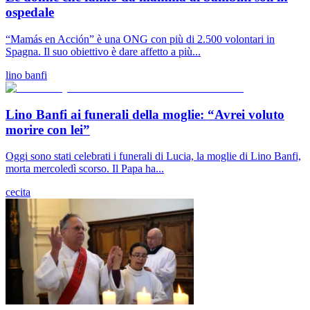
ospedale
“Mamás en Acción” è una ONG con più di 2.500 volontari in
Spagna. Il suo obiettivo è dare affetto a più...
lino banfi
Lino Banfi ai funerali della moglie: “Avrei voluto
morire con lei”
Oggi sono stati celebrati i funerali di Lucia, la moglie di Lino Banfi,
morta mercoledì scorso. Il Papa ha...
cecita