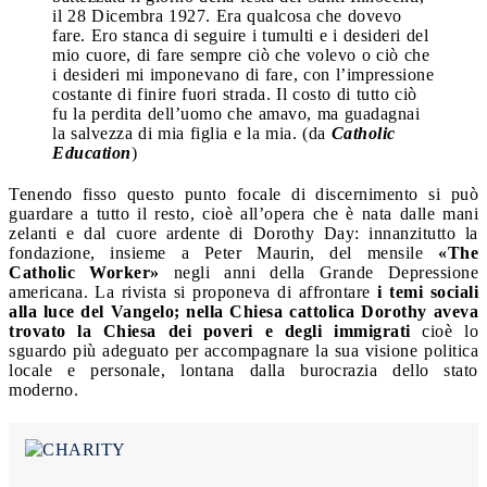
il 28 Dicembra 1927. Era qualcosa che dovevo
fare. Ero stanca di seguire i tumulti e i desideri del
mio cuore, di fare sempre ciò che volevo o ciò che
i desideri mi imponevano di fare, con l’impressione
costante di finire fuori strada. Il costo di tutto ciò
fu la perdita dell’uomo che amavo, ma guadagnai
la salvezza di mia figlia e la mia. (da
Catholic
Education
)
Tenendo fisso questo punto focale di discernimento si può
guardare a tutto il resto, cioè all’opera che è nata dalle mani
zelanti e dal cuore ardente di Dorothy Day: innanzitutto la
fondazione, insieme a Peter Maurin, del mensile
«The
Catholic Worker»
negli anni della Grande Depressione
americana. La rivista si proponeva di affrontare
i temi sociali
alla luce del Vangelo; nella Chiesa cattolica Dorothy aveva
trovato la Chiesa dei poveri e degli immigrati
cioè lo
sguardo più adeguato per accompagnare la sua visione politica
locale e personale, lontana dalla burocrazia dello stato
moderno.