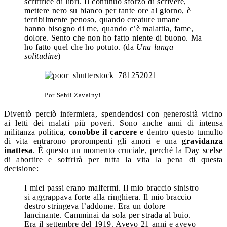
scrittrice di libri. Il continuo sforzo di scrivere,
mettere nero su bianco per tante ore al giorno, è
terribilmente penoso, quando creature umane
hanno bisogno di me, quando c’è malattia, fame,
dolore. Sento che non ho fatto niente di buono. Ma
ho fatto quel che ho potuto. (da
Una lunga
solitudine
)
Por Sehii Zavalnyi
Diventò perciò infermiera, spendendosi con generosità vicino
ai letti dei malati più poveri. Sono anche anni di intensa
militanza politica,
conobbe il carcere
e dentro questo tumulto
di vita entrarono prorompenti gli amori e una
gravidanza
inattesa
. È questo un momento cruciale, perché la Day scelse
di abortire e soffrirà per tutta la vita la pena di questa
decisione:
I miei passi erano malfermi. Il mio braccio sinistro
si aggrappava forte alla ringhiera. Il mio braccio
destro stringeva l’addome. Era un dolore
lancinante. Camminai da sola per strada al buio.
Era il settembre del 1919. Avevo 21 anni e avevo