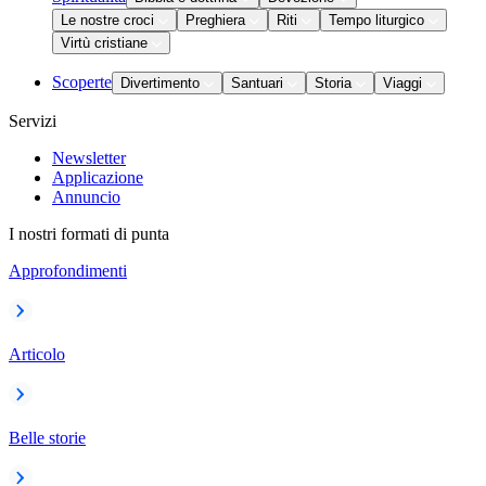
Le nostre croci
Preghiera
Riti
Tempo liturgico
Virtù cristiane
Scoperte
Divertimento
Santuari
Storia
Viaggi
Servizi
Newsletter
Applicazione
Annuncio
I nostri formati di punta
Approfondimenti
Articolo
Belle storie