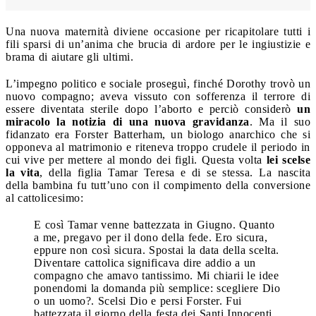
Una nuova maternità diviene occasione per ricapitolare tutti i
fili sparsi di un’anima che brucia di ardore per le ingiustizie e
brama di aiutare gli ultimi.
L’impegno politico e sociale proseguì, finché Dorothy trovò un
nuovo compagno; aveva vissuto con sofferenza il terrore di
essere diventata sterile dopo l’aborto e perciò considerò
un
miracolo la notizia di una nuova gravidanza
. Ma il suo
fidanzato era Forster Batterham, un biologo anarchico che si
opponeva al matrimonio e riteneva troppo crudele il periodo in
cui vive per mettere al mondo dei figli.
Questa volta
lei scelse
la vita
, della figlia Tamar Teresa e di se stessa. La nascita
della bambina fu tutt’uno con il compimento della conversione
al cattolicesimo:
E così Tamar venne battezzata in Giugno. Quanto
a me, pregavo per il dono della fede. Ero sicura,
eppure non così sicura. Spostai la data della scelta.
Diventare cattolica significava dire addio a un
compagno che amavo tantissimo. Mi chiarii le idee
ponendomi la domanda più semplice: scegliere Dio
o un uomo?. Scelsi Dio e persi Forster. Fui
battezzata il giorno della festa dei Santi Innocenti,