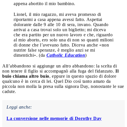
appena abortito il mio bambino.
Lionel, il mio ragazzo, mi aveva promesso di
riportarmi a casa appena avessi fatto. Aspettai
dolorante dalle 9 alle 10 di sera, invano. Quando
arrivai a casa trovai solo un biglietto; mi diceva
che era partito per un nuovo lavoro e che, riguardo
al mio aborto, ero solo una di non so quanti milioni
di donne che l’avevano fatto. Diceva anche «non
nutrire false speranze, è meglio anzi se mi
dimentichi». (da
Catholic Education
)
All’abbandono si aggiunge un altro abbandono: la scelta di
non tenere il figlio si accompagnò alla fuga del fidanzato.
Il
buio chiama altro buio
, eppure in questo spazio di dolore
qualcuno è in cerca di lei. Quel Dio così tanto amato da
piccola non molla la presa sulla signora Day, nonostante le sue
cadute.
Leggi anche:
La conversione nelle memorie di Dorothy Day