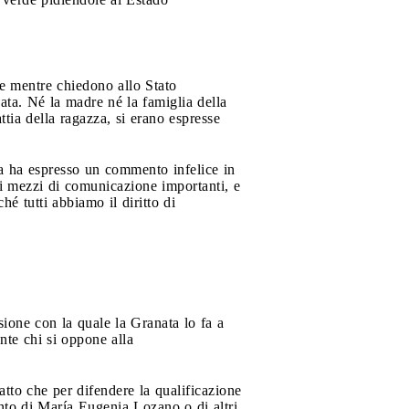
de mentre chiedono allo Stato
ta. Né la madre né la famiglia della
ia della ragazza, si erano espresse
a ha espresso un commento infelice in
i mezzi di comunicazione importanti, e
 tutti abbiamo il diritto di
ione con la quale la Granata lo fa a
nte chi si oppone alla
tto che per difendere la qualificazione
ento di María Eugenia Lozano o di altri