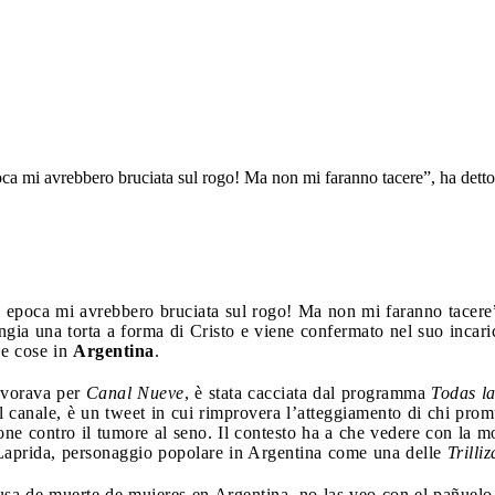
poca mi avrebbero bruciata sul rogo! Ma non mi faranno tacere”, ha dett
ra epoca mi avrebbero bruciata sul rogo! Ma non mi faranno tacere
gia una torta a forma di Cristo e viene confermato nel suo incari
le cose in
Argentina
.
avorava per
Canal Nueve
, è stata cacciata dal programma
Todas la
l canale, è un tweet in cui rimprovera l’atteggiamento di chi pro
e contro il tumore al seno. Il contesto ha a che vedere con la mor
Laprida, personaggio popolare in Argentina come una delle
Trilli
sa de muerte de mujeres en Argentina, no las veo con el pañuelo