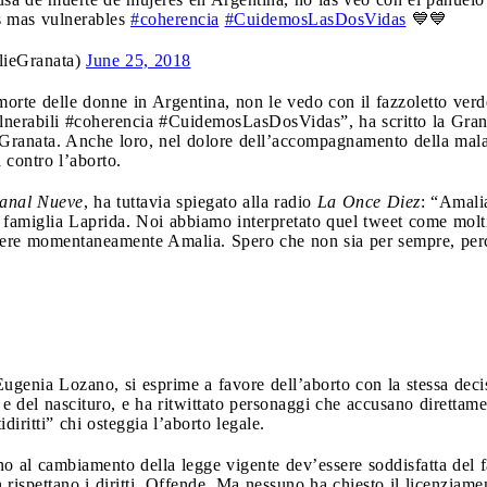
s mas vulnerables
#coherencia
#CuidemosLasDosVidas
💙💙
ieGranata)
June 25, 2018
 morte delle donne in Argentina, non le vedo con il fazzoletto ver
lnerabili #coherencia #CuidemosLasDosVidas”, ha scritto la Grana
ranata. Anche loro, nel dolore dell’accompagnamento della malatt
a contro l’aborto.
anal Nueve
, ha tuttavia spiegato alla radio
La Once Diez
: “Amali
a famiglia Laprida. Noi abbiamo interpretato quel tweet come molt
ere momentaneamente Amalia. Spero che non sia per sempre, perché
genia Lozano, si esprime a favore dell’aborto con la stessa decis
 e del nascituro, e ha ritwittato personaggi che accusano direttame
iritti” chi osteggia l’aborto legale.
 al cambiamento della legge vigente dev’essere soddisfatta del fa
n rispettano i diritti. Offende. Ma nessuno ha chiesto il licenziam