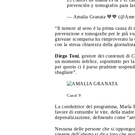
prevención y tomografos para la
— Amalia Granata 💙💙 (@Amel
“Il tumore al seno è la prima causa di
prevenzione e tomografie per le più vu
giovane scomparsa ha rimproverato la G
con la stessa chiarezza della giornalist
Diego Toni
, gestore dei contenuti di
C
un momento infelice, soprattutto per l
per questo ci è parso prudente sospend
sbagliare”.
Canal 9
La conduttrice del programma, María Eu
favore di entrambe le vite, della madre
depenalizzazione, definendo come “antid
Nessuna delle persone che si oppongono
vigente dell’aborto si dica loro che no