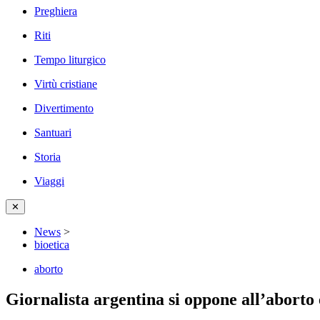
Preghiera
Riti
Tempo liturgico
Virtù cristiane
Divertimento
Santuari
Storia
Viaggi
✕
News
>
bioetica
aborto
Giornalista argentina si oppone all’aborto 