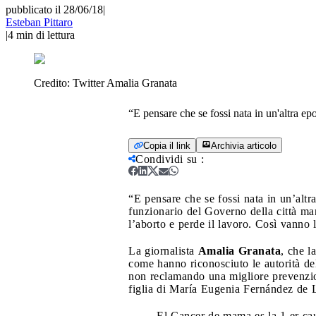
pubblicato il 28/06/18
|
Esteban Pittaro
|
4
min di lettura
Credito:
Twitter Amalia Granata
“E pensare che se fossi nata in un'altra e
Copia il link
Archivia articolo
Condividi su
:
“E pensare che se fossi nata in un’alt
funzionario del Governo della città man
l’aborto e perde il lavoro. Così vanno 
La giornalista
Amalia Granata
, che l
come hanno riconosciuto le autorità de
non reclamando una migliore prevenzion
figlia di María Eugenia Fernández de 
El Cancer de mama es la 1 er cau