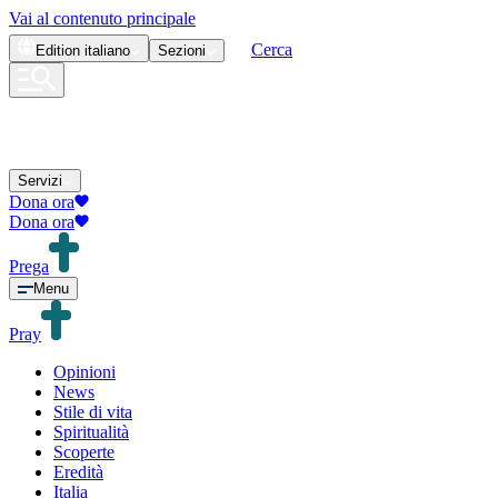
Vai al contenuto principale
Cerca
Edition
italiano
Sezioni
Servizi
Dona ora
Dona ora
Prega
Menu
Pray
Opinioni
News
Stile di vita
Spiritualità
Scoperte
Eredità
Italia