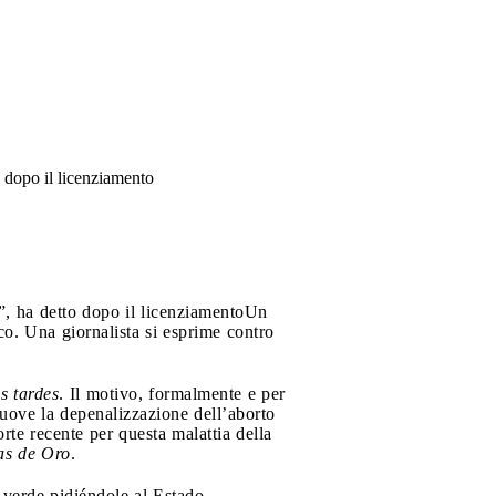
o dopo il licenziamento
”, ha detto dopo il licenziamento
Un
co. Una giornalista si esprime contro
s tardes
. Il motivo, formalmente e per
muove la depenalizzazione dell’aborto
te recente per questa malattia della
zas de Oro
.
 verde pidiéndole al Estado