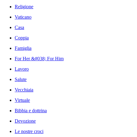
Religione
Vaticano
Casa
Coppia
Famiglia
For Her &#038; For Him
Lavoro
Salute
Vecchiaia
Virtuale
Bibbia e dottrina
Devozione
Le nostre croci