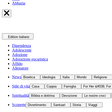
Abbazia
Edition
italiano
Dipendenza
Adolescente
Adozione
Adorazione eucaristica
Affido
Allenatore
News
Bioetica
Ideologia
Italia
Mondo
Religione
Stile di vita
Casa
Coppia
Famiglia
For Her &#038; For
Spiritualità
Bibbia e dottrina
Devozione
Le nostre croci
Scoperte
Divertimento
Santuari
Storia
Viaggi