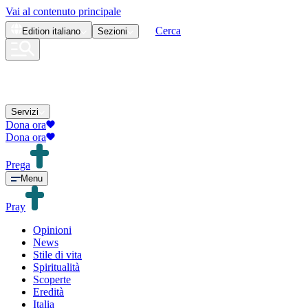
Vai al contenuto principale
Cerca
Edition
italiano
Sezioni
Servizi
Dona ora
Dona ora
Prega
Menu
Pray
Opinioni
News
Stile di vita
Spiritualità
Scoperte
Eredità
Italia