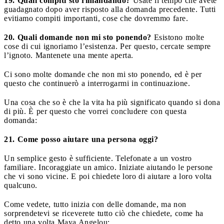
19. Quali compiti sto rimandando?
Usate il tempo che avete
guadagnato dopo aver risposto alla domanda precedente. Tutti
evitiamo compiti importanti, cose che dovremmo fare.
20. Quali domande non mi sto ponendo?
Esistono molte
cose di cui ignoriamo l’esistenza. Per questo, cercate sempre
l’ignoto. Mantenete una mente aperta.
Ci sono molte domande che non mi sto ponendo, ed è per
questo che continuerò a interrogarmi in continuazione.
Una cosa che so è che la vita ha più significato quando si dona
di più. È per questo che vorrei concludere con questa
domanda:
21. Come posso aiutare una persona oggi?
Un semplice gesto è sufficiente. Telefonate a un vostro
familiare. Incoraggiate un amico. Iniziate aiutando le persone
che vi sono vicine. E poi chiedete loro di aiutare a loro volta
qualcuno.
Come vedete, tutto inizia con delle domande, ma non
sorprendetevi se riceverete tutto ciò che chiedete, come ha
detto una volta Maya Angelou: