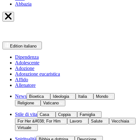
Abbazia
Edition
italiano
Dipendenza
Adolescente
Adozione
Adorazione eucaristica
Affido
Allenatore
News
Bioetica
Ideologia
Italia
Mondo
Religione
Vaticano
Stile di vita
Casa
Coppia
Famiglia
For Her &#038; For Him
Lavoro
Salute
Vecchiaia
Virtuale
Spiritualità
Bibbia e dottrina
Devozione