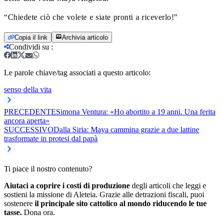
“Chiedete ciò che volete e siate pronti a riceverlo!”
Copia il link
Archivia articolo
Condividi su
:
Le parole chiave/tag associati a questo articolo:
senso della vita
PRECEDENTE
Simona Ventura: «Ho abortito a 19 anni. Una ferita
ancora aperta»
SUCCESSIVO
Dalla Siria: Maya cammina grazie a due lattine
trasformate in protesi dal papà
Ti piace il nostro contenuto?
Aiutaci a coprire i costi di produzione
degli articoli che leggi e
sostieni la missione di Aleteia. Grazie alle detrazioni fiscali, puoi
sostenere
il principale sito cattolico al mondo riducendo le tue
tasse.
Dona ora.