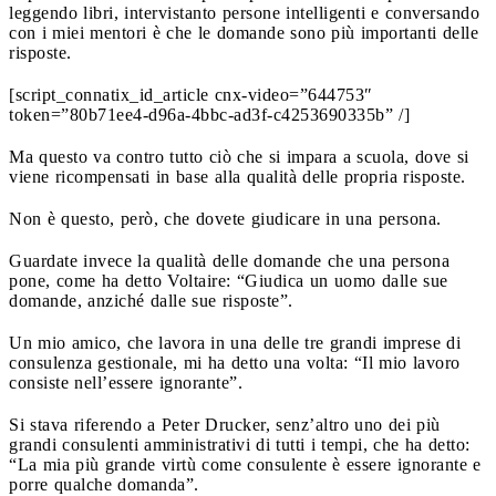
leggendo libri, intervistanto persone intelligenti e conversando
con i miei mentori è che le domande sono più importanti delle
risposte.
[script_connatix_id_article cnx-video=”644753″
token=”80b71ee4-d96a-4bbc-ad3f-c4253690335b” /]
Ma questo va contro tutto ciò che si impara a scuola, dove si
viene ricompensati in base alla qualità delle propria risposte.
Non è questo, però, che dovete giudicare in una persona.
Guardate invece la qualità delle domande che una persona
pone, come ha detto Voltaire: “Giudica un uomo dalle sue
domande, anziché dalle sue risposte”.
Un mio amico, che lavora in una delle tre grandi imprese di
consulenza gestionale, mi ha detto una volta: “Il mio lavoro
consiste nell’essere ignorante”.
Si stava riferendo a Peter Drucker, senz’altro uno dei più
grandi consulenti amministrativi di tutti i tempi, che ha detto:
“La mia più grande virtù come consulente è essere ignorante e
porre qualche domanda”.