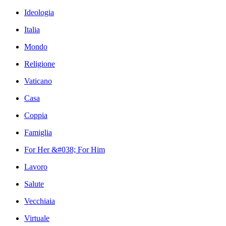
Ideologia
Italia
Mondo
Religione
Vaticano
Casa
Coppia
Famiglia
For Her &#038; For Him
Lavoro
Salute
Vecchiaia
Virtuale