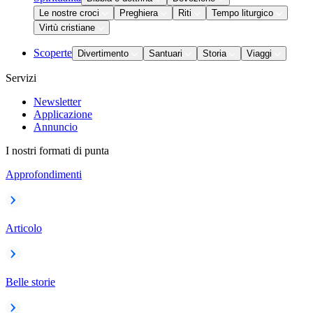
Le nostre croci
Preghiera
Riti
Tempo liturgico
Virtù cristiane
Scoperte
Divertimento
Santuari
Storia
Viaggi
Servizi
Newsletter
Applicazione
Annuncio
I nostri formati di punta
Approfondimenti
Articolo
Belle storie