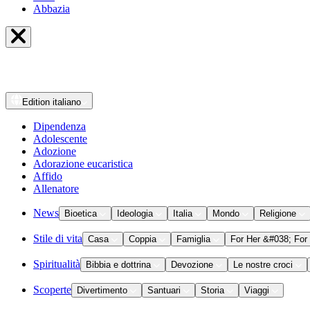
Abbazia
Edition
italiano
Dipendenza
Adolescente
Adozione
Adorazione eucaristica
Affido
Allenatore
News
Bioetica
Ideologia
Italia
Mondo
Religione
Stile di vita
Casa
Coppia
Famiglia
For Her &#038; For
Spiritualità
Bibbia e dottrina
Devozione
Le nostre croci
Scoperte
Divertimento
Santuari
Storia
Viaggi