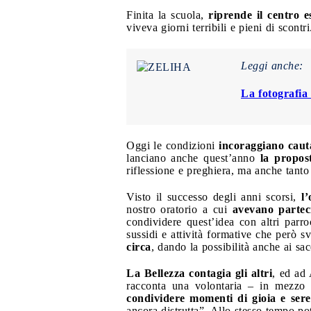
Finita la scuola,
riprende il centro e
viveva giorni terribili e pieni di scontri
Leggi anche:
La fotografia
Oggi le condizioni
incoraggiano caut
lanciano anche quest’anno
la propos
riflessione e preghiera, ma anche tanto
Visto il successo degli anni scorsi,
l
nostro oratorio a cui
avevano partec
condividere quest’idea con altri parro
sussidi e attività formative che però s
circa
, dando la possibilità anche ai s
La Bellezza contagia gli altri
, ed ad 
racconta una volontaria – in mezzo 
condividere momenti di gioia e sereni
ancora distrutta”. Allo stesso tempo po