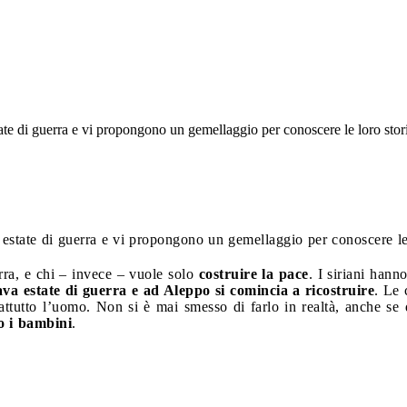
ate di guerra e vi propongono un gemellaggio per conoscere le loro stori
estate di guerra e vi propongono un gemellaggio per conoscere le 
erra, e chi – invece – vuole solo
costruire la pace
. I siriani hann
tava estate di guerra e ad Aleppo si comincia a ricostruire
. Le 
attutto l’uomo. Non si è mai smesso di farlo in realtà, anche se 
no i bambini
.