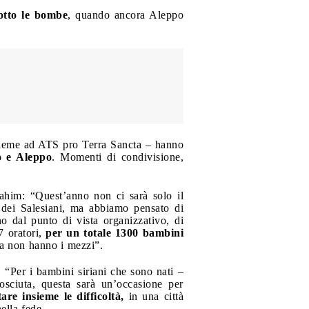
otto le bombe
, quando ancora Aleppo
assieme ad ATS pro Terra Sancta – hanno
co e Aleppo
. Momenti di condivisione,
ahim: “Quest’anno non ci sarà solo il
o dei Salesiani, ma abbiamo pensato di
no dal punto di vista organizzativo, di
7 oratori,
per un totale 1300 bambini
ma non hanno i mezzi”.
 “Per i bambini siriani che sono nati –
sciuta, questa sarà un’occasione per
are insieme le difficoltà,
in una città
ella fede.