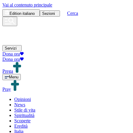
Vai al contenuto principale
Cerca
Edition
italiano
Sezioni
Servizi
Dona ora
Dona ora
Prega
Menu
Pray
Opinioni
News
Stile di vita
Spiritualità
Scoperte
Eredità
Italia