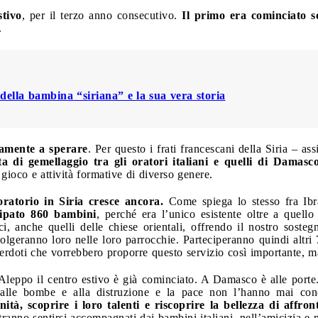
stivo
, per il terzo anno consecutivo.
Il primo era cominciato s
.
 della bambina “siriana” e la sua vera storia
amente a sperare
. Per questo i frati francescani della Siria – 
ta di gemellaggio tra gli oratori italiani e quelli di Damas
 gioco e attività formative di diverso genere.
’oratorio in Siria cresce ancora.
Come spiega lo stesso fra Ibr
ipato 860 bambini
, perché era l’unico esistente oltre a quell
ci, anche quelli delle chiese orientali, offrendo il nostro sosteg
volgeranno loro nelle loro parrocchie. Parteciperanno quindi altri 
acerdoti che vorrebbero proporre questo servizio così importante, 
Aleppo il centro estivo è già cominciato. A Damasco è alle porte.
alle bombe e alla distruzione e la pace non l’hanno mai cono
tà, scoprire i loro talenti e riscoprire la bellezza di affront
tranno sentirsi accompagnati dai bambini italiani, nell’amicizia e n