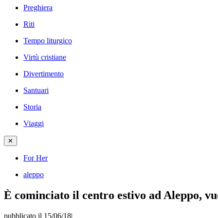
Preghiera
Riti
Tempo liturgico
Virtù cristiane
Divertimento
Santuari
Storia
Viaggi
✕
For Her
aleppo
È cominciato il centro estivo ad Aleppo, 
pubblicato il 15/06/18
|