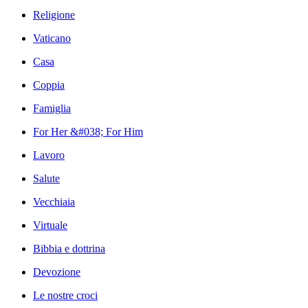
Religione
Vaticano
Casa
Coppia
Famiglia
For Her &#038; For Him
Lavoro
Salute
Vecchiaia
Virtuale
Bibbia e dottrina
Devozione
Le nostre croci