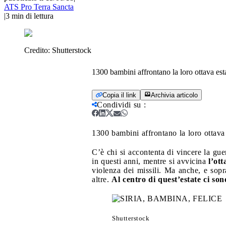
ATS Pro Terra Sancta
|
3
min di lettura
Credito:
Shutterstock
1300 bambini affrontano la loro ottava est
Copia il link
Archivia articolo
Condividi su
:
1300 bambini affrontano la loro ottava 
C’è chi si accontenta di vincere la gu
in questi anni, mentre si avvicina
l’ot
violenza dei missili. Ma anche, e sopr
altre.
Al centro di quest’estate ci so
Shutterstock