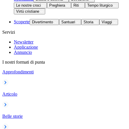
Le nostre croci
Preghiera
Riti
Tempo liturgico
Virtù cristiane
Scoperte
Divertimento
Santuari
Storia
Viaggi
Servizi
Newsletter
Applicazione
Annuncio
I nostri formati di punta
Approfondimenti
Articolo
Belle storie