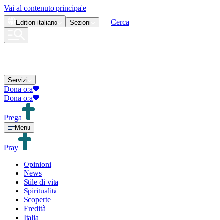
Vai al contenuto principale
Cerca
Edition
italiano
Sezioni
Servizi
Dona ora
Dona ora
Prega
Menu
Pray
Opinioni
News
Stile di vita
Spiritualità
Scoperte
Eredità
Italia