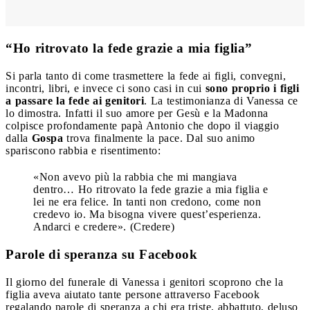
“Ho ritrovato la fede grazie a mia figlia”
Si parla tanto di come trasmettere la fede ai figli, convegni,
incontri, libri, e invece ci sono casi in cui
sono proprio i figli
a passare la fede ai genitori
. La testimonianza di Vanessa ce
lo dimostra. Infatti il suo amore per Gesù e la Madonna
colpisce profondamente papà Antonio che dopo il viaggio
dalla
Gospa
trova finalmente la pace. Dal suo animo
spariscono rabbia e risentimento:
«Non avevo più la rabbia che mi mangiava
dentro… Ho ritrovato la fede grazie a mia figlia e
lei ne era felice. In tanti non credono, come non
credevo io. Ma bisogna vivere quest’esperienza.
Andarci e credere». (Credere)
Parole di speranza su Facebook
Il giorno del funerale di Vanessa i genitori scoprono che la
figlia aveva aiutato tante persone attraverso Facebook
regalando parole di speranza a chi era triste, abbattuto, deluso