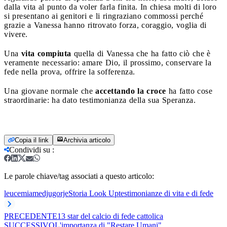
dalla vita al punto da voler farla finita. In chiesa molti di loro
si presentano ai genitori e li ringraziano commossi perché
grazie a Vanessa hanno ritrovato forza, coraggio, voglia di
vivere.
Una
vita compiuta
quella di Vanessa che ha fatto ciò che è
veramente necessario: amare Dio, il prossimo, conservare la
fede nella prova, offrire la sofferenza.
Una giovane normale che
accettando la croce
ha fatto cose
straordinarie: ha dato testimonianza della sua Speranza.
Copia il link
Archivia articolo
Condividi su
:
Le parole chiave/tag associati a questo articolo:
leucemia
medjugorje
Storia Look Up
testimonianze di vita e di fede
PRECEDENTE
13 star del calcio di fede cattolica
SUCCESSIVO
L'importanza di "Restare Umani"