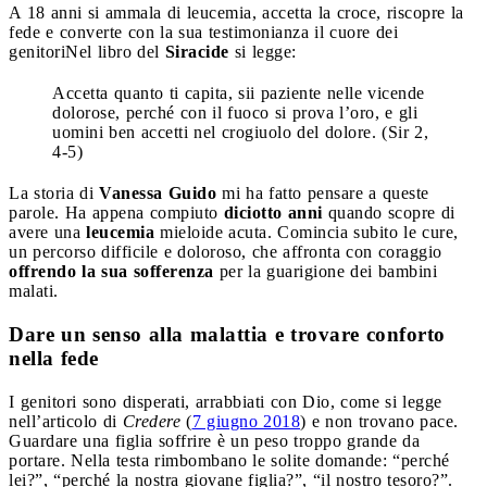
A 18 anni si ammala di leucemia, accetta la croce, riscopre la
fede e converte con la sua testimonianza il cuore dei
genitori
Nel libro del
Siracide
si legge:
Accetta quanto ti capita, sii paziente nelle vicende
dolorose, perché con il fuoco si prova l’oro, e gli
uomini ben accetti nel crogiuolo del dolore. (Sir 2,
4-5)
La storia di
Vanessa Guido
mi ha fatto pensare a queste
parole. Ha appena compiuto
diciotto anni
quando scopre di
avere una
leucemia
mieloide acuta. Comincia subito le cure,
un percorso difficile e doloroso, che affronta con coraggio
offrendo la sua sofferenza
per la guarigione dei bambini
malati.
Dare un senso alla malattia e trovare conforto
nella fede
I genitori sono disperati, arrabbiati con Dio, come si legge
nell’articolo di
Credere
(
7 giugno 2018
) e non trovano pace.
Guardare una figlia soffrire è un peso troppo grande da
portare. Nella testa rimbombano le solite domande: “perché
lei?”, “perché la nostra giovane figlia?”, “il nostro tesoro?”.