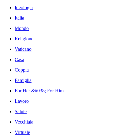
Ideologia
Italia
Mondo
Religione
Vaticano
Casa
Coppia
Famiglia
For Her &#038; For Him
Lavoro
Salute
Vecchiaia
Virtuale