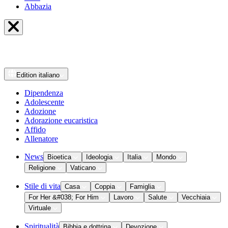
Abbazia
Edition
italiano
Dipendenza
Adolescente
Adozione
Adorazione eucaristica
Affido
Allenatore
News
Bioetica
Ideologia
Italia
Mondo
Religione
Vaticano
Stile di vita
Casa
Coppia
Famiglia
For Her &#038; For Him
Lavoro
Salute
Vecchiaia
Virtuale
Spiritualità
Bibbia e dottrina
Devozione