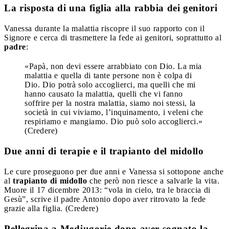
La risposta di una figlia alla rabbia dei genitori
Vanessa durante la malattia riscopre il suo rapporto con il
Signore e cerca di trasmettere la fede ai genitori, soprattutto al
padre
:
«Papà, non devi essere arrabbiato con Dio. La mia
malattia e quella di tante persone non è colpa di
Dio. Dio potrà solo accoglierci, ma quelli che mi
hanno causato la malattia, quelli che vi fanno
soffrire per la nostra malattia, siamo noi stessi, la
società in cui viviamo, l’inquinamento, i veleni che
respiriamo e mangiamo. Dio può solo accoglierci.»
(Credere)
Due anni di terapie e il trapianto del midollo
Le cure proseguono per due anni e Vanessa si sottopone anche
al
trapianto di midollo
che però non riesce a salvarle la vita.
Muore il 17 dicembre 2013: “vola in cielo, tra le braccia di
Gesù”, scrive il padre Antonio dopo aver ritrovato la fede
grazie alla figlia. (Credere)
Pellegrina a Medjugorie dopo aver sognato la