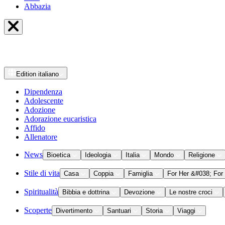
Abbazia
Edition
italiano
Dipendenza
Adolescente
Adozione
Adorazione eucaristica
Affido
Allenatore
News
Bioetica
Ideologia
Italia
Mondo
Religione
Stile di vita
Casa
Coppia
Famiglia
For Her &#038; For
Spiritualità
Bibbia e dottrina
Devozione
Le nostre croci
Scoperte
Divertimento
Santuari
Storia
Viaggi