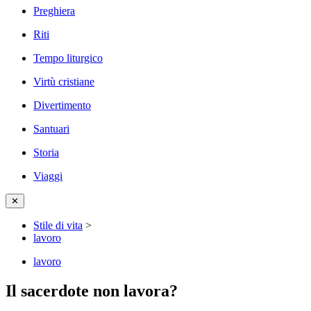
Preghiera
Riti
Tempo liturgico
Virtù cristiane
Divertimento
Santuari
Storia
Viaggi
✕
Stile di vita
>
lavoro
lavoro
Il sacerdote non lavora?