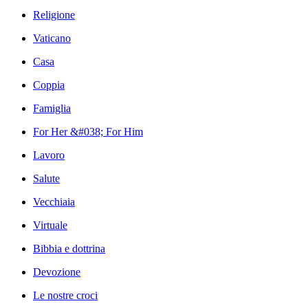
Religione
Vaticano
Casa
Coppia
Famiglia
For Her &#038; For Him
Lavoro
Salute
Vecchiaia
Virtuale
Bibbia e dottrina
Devozione
Le nostre croci