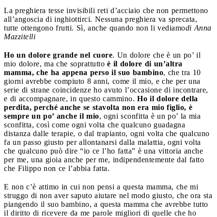
La preghiera tesse invisibili reti d’acciaio che non permettono
all’angoscia di inghiottirci. Nessuna preghiera va sprecata,
tutte ottengono frutti. Sì, anche quando non li vediamo
di Anna
Mazzitelli
Ho un dolore grande nel cuore
. Un dolore che è un po’ il
mio dolore, ma che soprattutto
è il dolore di un’altra
mamma, che ha appena perso il suo bambino
, che tra 10
giorni avrebbe compiuto 8 anni, come il mio, e che per una
serie di strane coincidenze ho avuto l’occasione di incontrare,
e di accompagnare, in questo cammino.
Ho il dolore della
perdita, perché anche se stavolta non era mio figlio, è
sempre un po’ anche il mio
, ogni sconfitta è un po’ la mia
sconfitta, così come ogni volta che qualcuno guadagna
distanza dalle terapie, o dal trapianto, ogni volta che qualcuno
fa un passo giusto per allontanarsi dalla malattia, ogni volta
che qualcuno può dire “io ce l’ho fatta” è una vittoria anche
per me, una gioia anche per me, indipendentemente dal fatto
che Filippo non ce l’abbia fatta.
E non c’è attimo in cui non pensi a questa mamma, che mi
struggo di non aver saputo aiutare nel modo giusto, che ora sta
piangendo il suo bambino, a questa mamma che avrebbe tutto
il diritto di ricevere da me parole migliori di quelle che ho