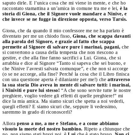
saputo dirle. E l’unica cosa che mi viene in mente, e che ho
raccontato stamattina a un’amica in comune tra me e lei,
è la
storia di Giona, che il Signore vuole mandare a Ninive, e
che invece se ne fugge in direzione opposta, verso Tarsis.
Giona, che da quando il mio confessore me ne ha parlato è
diventato per me un chiodo fisso,
Giona, che scappa davanti
alla parola del Signore, e grazie al fatto che scappa
permette al Signore di salvare pure i marinai, pagani,
che
si convertono a causa della tempesta che non riescono a
gestire, e che alla fine fanno sacrifici a Lui. Giona, che si
arrabbia e dice al Signore “Tanto si sapeva che sei buono, e
che Ninive l’avresti salvata comunque”, e che non si accorge
(o se ne accorge, alla fine? Perché la cosa che il Libro finisca
con una questione aperta è dilaniante per me!) che
attraverso
la sua storia Dio aveva in mente di salvare tutti:
i marinai,
i Niniviti e pure lui stesso!
“A che sono servite tutte le nostre
preghiere, voglio vedere gli effetti di quelle preghiere!” mi
dice la mia amica. Ma siamo sicuri che spetta a noi vederli,
quegli effetti? E siamo sicuri che, seppure li vedessimo,
saremmo in grado di riconoscerli?
Allora
penso a me, a me e Stefano, e a come abbiamo
vissuto la morte del nostro bambino.
Ripeto a chiunque che
no, non siamo stati bravi noi, è
Lui
che è stato bravo.
Non ci