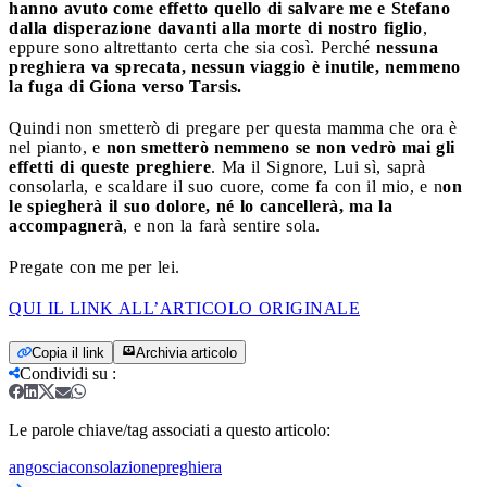
hanno avuto come effetto quello di salvare me e Stefano
dalla disperazione davanti alla morte di nostro figlio
,
eppure sono altrettanto certa che sia così. Perché
nessuna
preghiera va sprecata, nessun viaggio è inutile, nemmeno
la fuga di Giona verso Tarsis.
Quindi non smetterò di pregare per questa mamma che ora è
nel pianto, e
non smetterò nemmeno se non vedrò mai gli
effetti di queste preghiere
. Ma il Signore, Lui sì, saprà
consolarla, e scaldare il suo cuore, come fa con il mio, e n
on
le spiegherà il suo dolore, né lo cancellerà, ma la
accompagnerà
, e non la farà sentire sola.
Pregate con me per lei.
QUI IL LINK ALL’ARTICOLO ORIGINALE
Copia il link
Archivia articolo
Condividi su
:
Le parole chiave/tag associati a questo articolo:
angoscia
consolazione
preghiera