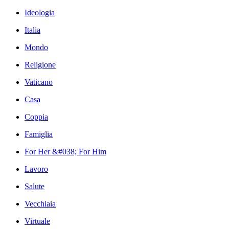
Ideologia
Italia
Mondo
Religione
Vaticano
Casa
Coppia
Famiglia
For Her &#038; For Him
Lavoro
Salute
Vecchiaia
Virtuale