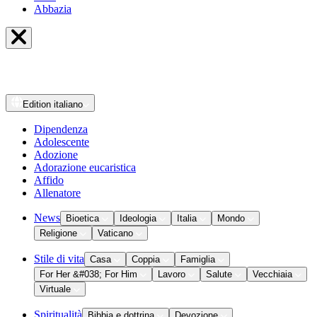
Abbazia
Edition
italiano
Dipendenza
Adolescente
Adozione
Adorazione eucaristica
Affido
Allenatore
News
Bioetica
Ideologia
Italia
Mondo
Religione
Vaticano
Stile di vita
Casa
Coppia
Famiglia
For Her &#038; For Him
Lavoro
Salute
Vecchiaia
Virtuale
Spiritualità
Bibbia e dottrina
Devozione