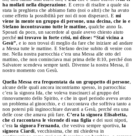
ha mollati nella disperazione
. E cerco di risalire a quale sia
stata la preghiera che abbiamo fatto (noi o altri) che ha avuto
come effetto la possibilità per noi di non disperarci. E
mi
viene in mente un gruppo di persone, una decina, che io e
Stefano incontravamo tutte le mattine,
qualche anno fa.
Sposati da poco, un sacerdote al quale avevo chiesto aiuto
perché
mi trovavo in forte crisi, mi disse: “Stai vicina a
Gesù”
, e io non trovai di meglio da fare che iniziare ad andare
a Messa tutte le mattine. E Stefano decise subito di venire con
me. Nella nostra parrocchia c’era una Messa alle otto del
mattino, che non cominciava mai prima delle 8:10, perché don
Salvatore scendeva sempre tardi. Divenne la nostra Messa, il
nostro momento con Gesù.
Quella Messa era frequentata da un gruppetto di persone
,
alcune delle quali ancora incontriamo spesso, in parrocchia:
c’era la signora Ida, che voleva trascinarci al gruppo del
rinnovamento dello Spirito, e che in quel periodo aveva avuto
un problema al ginocchio, e ci raccontava che soffriva tanto a
non potersi più inginocchiare davanti a Gesù, perché era una
delle cose che amava più fare.
C’era la signora Elisabetta,
che ci raccontava le vicende di sua figlia
e dei suoi nipoti,
c’era
la signora Fernanda
, che vestiva sempre sportiva,
la
signora Ciardi
, vecchissima, che mi chiedeva in