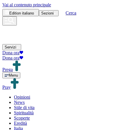
Vai al contenuto principale
Cerca
Edition
italiano
Sezioni
Servizi
Dona ora
Dona ora
Prega
Menu
Pray
Opinioni
News
Stile di vita
Spiritualità
Scoperte
Eredità
Italia