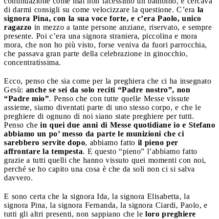
continuazione come mai non facessimo un bambino, e cercava
di darmi consigli su come velocizzare la questione. C’era
la
signora Pina, con la sua voce forte, e c’era Paolo, unico
ragazzo
in mezzo a tante persone anziane, riservato, e sempre
presente. Poi c’era una signora straniera, piccolina e mora
mora, che non ho più visto, forse veniva da fuori parrocchia,
che passava gran parte della celebrazione in ginocchio,
concentratissima.
Ecco, penso che sia come per la preghiera che ci ha insegnato
Gesù:
anche se sei da solo reciti “Padre nostro”, non
“Padre mio”
. Penso che con tutte quelle Messe vissute
assieme, siamo diventati parte di uno stesso corpo, e che le
preghiere di ognuno di noi siano state preghiere per tutti.
Penso che
in quei due anni di Messe quotidiane io e Stefano
abbiamo un po’ messo da parte le munizioni che ci
sarebbero servite dopo
, abbiamo fatto
il pieno per
affrontare la tempesta
. E questo “pieno” l’abbiamo fatto
grazie a tutti quelli che hanno vissuto quei momenti con noi,
perché se ho capito una cosa è che da soli non ci si salva
davvero.
E sono certa che la signora Ida, la signora Elisabetta, la
signora Pina, la signora Fernanda, la signora Ciardi, Paolo, e
tutti gli altri presenti, non sappiano che le
loro preghiere