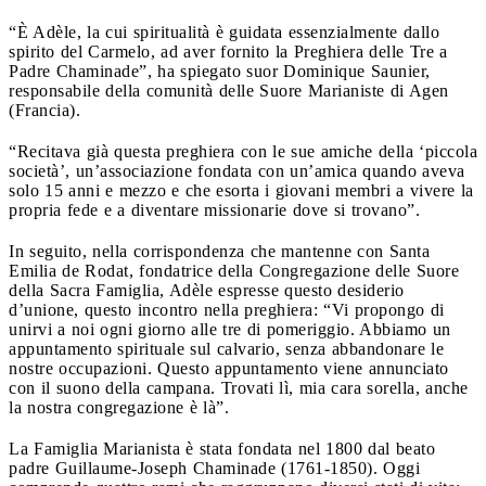
“È Adèle, la cui spiritualità è guidata essenzialmente dallo
spirito del Carmelo, ad aver fornito la Preghiera delle Tre a
Padre Chaminade”, ha spiegato suor Dominique Saunier,
responsabile della comunità delle Suore Marianiste di Agen
(Francia).
“Recitava già questa preghiera con le sue amiche della ‘piccola
società’, un’associazione fondata con un’amica quando aveva
solo 15 anni e mezzo e che esorta i giovani membri a vivere la
propria fede e a diventare missionarie dove si trovano”.
In seguito, nella corrispondenza che mantenne con Santa
Emilia de Rodat, fondatrice della Congregazione delle Suore
della Sacra Famiglia, Adèle espresse questo desiderio
d’unione, questo incontro nella preghiera: “Vi propongo di
unirvi a noi ogni giorno alle tre di pomeriggio. Abbiamo un
appuntamento spirituale sul calvario, senza abbandonare le
nostre occupazioni. Questo appuntamento viene annunciato
con il suono della campana. Trovati lì, mia cara sorella, anche
la nostra congregazione è là”.
La Famiglia Marianista è stata fondata nel 1800 dal beato
padre Guillaume-Joseph Chaminade (1761-1850). Oggi