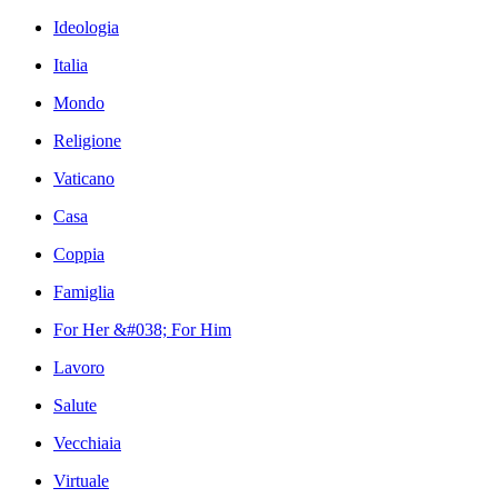
Ideologia
Italia
Mondo
Religione
Vaticano
Casa
Coppia
Famiglia
For Her &#038; For Him
Lavoro
Salute
Vecchiaia
Virtuale