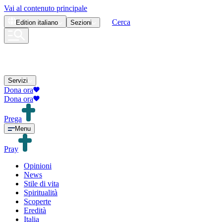
Vai al contenuto principale
Cerca
Edition
italiano
Sezioni
Servizi
Dona ora
Dona ora
Prega
Menu
Pray
Opinioni
News
Stile di vita
Spiritualità
Scoperte
Eredità
Italia