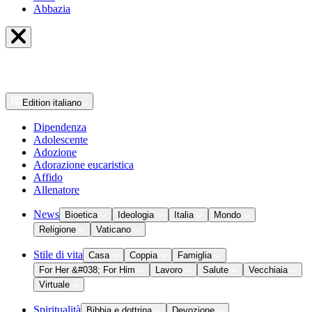
Abbazia
Edition
italiano
Dipendenza
Adolescente
Adozione
Adorazione eucaristica
Affido
Allenatore
News
Bioetica
Ideologia
Italia
Mondo
Religione
Vaticano
Stile di vita
Casa
Coppia
Famiglia
For Her &#038; For Him
Lavoro
Salute
Vecchiaia
Virtuale
Spiritualità
Bibbia e dottrina
Devozione