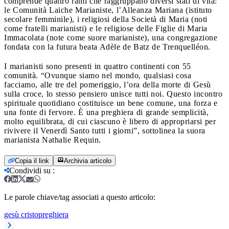
comprende quattro rami che raggruppano diversi stati di vita:
le Comunità Laiche Marianiste, l’Alleanza Mariana (istituto
secolare femminile), i religiosi della Società di Maria (noti
come fratelli marianisti) e le religiose delle Figlie di Maria
Immacolata (note come suore marianiste), una congregazione
fondata con la futura beata Adèle de Batz de Trenquelléon.
I marianisti sono presenti in quattro continenti con 55
comunità. “Ovunque siamo nel mondo, qualsiasi cosa
facciamo, alle tre del pomeriggio, l’ora della morte di Gesù
sulla croce, lo stesso pensiero unisce tutti noi. Questo incontro
spirituale quotidiano costituisce un bene comune, una forza e
una fonte di fervore. È una preghiera di grande semplicità,
molto equilibrata, di cui ciascuno è libero di appropriarsi per
rivivere il Venerdì Santo tutti i giorni”, sottolinea la suora
marianista Nathalie Requin.
Copia il link
Archivia articolo
Condividi su
:
Le parole chiave/tag associati a questo articolo:
gesù cristo
preghiera