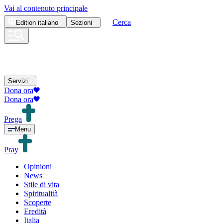
Vai al contenuto principale
Cerca
Edition
italiano
Sezioni
Servizi
Dona ora
Dona ora
Prega
Menu
Pray
Opinioni
News
Stile di vita
Spiritualità
Scoperte
Eredità
Italia