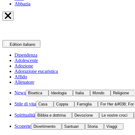
Abbazia
Edition
italiano
Dipendenza
Adolescente
Adozione
Adorazione eucaristica
Affido
Allenatore
News
Bioetica
Ideologia
Italia
Mondo
Religione
Stile di vita
Casa
Coppia
Famiglia
For Her &#038; For
Spiritualità
Bibbia e dottrina
Devozione
Le nostre croci
Scoperte
Divertimento
Santuari
Storia
Viaggi