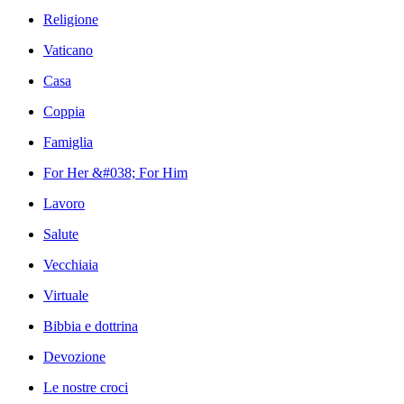
Religione
Vaticano
Casa
Coppia
Famiglia
For Her &#038; For Him
Lavoro
Salute
Vecchiaia
Virtuale
Bibbia e dottrina
Devozione
Le nostre croci