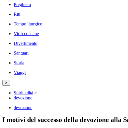
Preghiera
Riti
Tempo liturgico
Virtù cristiane
Divertimento
Santuari
Storia
Viaggi
✕
Spiritualità
>
devozione
devozione
I motivi del successo della devozione alla 