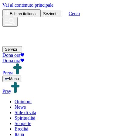
Vai al contenuto principale
Cerca
Edition
italiano
Sezioni
Servizi
Dona ora
Dona ora
Prega
Menu
Pray
Opinioni
News
Stile di vita
Spiritualità
Scoperte
Eredità
Italia