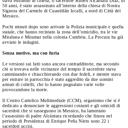
stava entrando in chiesa, il sacerdote Rubén Alcántara Díaz, di
50 anni, è stato assassinato all’interno della chiesa di Nostra
Signora del Carmelo di Cuautitlán Izcalli, a nord di Città del
Messico.
Pochi minuti dopo sono arrivate la Polizia municipale e quella
statale, che hanno recintato la zona dell’omicidio, tra le vie
Miraluna e Miramar nella colonia Cumbria. La Procura ha già
avviato le indagini.
Senza motivo, ma con furia
Le versioni sui fatti sono ancora contradditorie, ma secondo
chi si trovava nelle vicinanze del tempio il sacerdote stava
camminando e chiacchierando con due fedeli, e mentre stava
per entrare in parrocchia è stato aggredito da due uomini
armati di coltelli, che lo hanno pugnalato varie volte
provocandone la morte.
Il Centro Cattolico Multimediale (CCM), organismo che si è
dedicato a denunciare le aggressioni costanti e gli omicidi di
sacerdoti che si susseguono in Messico, ha lamentato
l’assassinio di padre Alcántara ricordando che finora nel
periodo di Presidenza di Enrique Peña Nieto sono 22 i
sacerdoti uccisi.