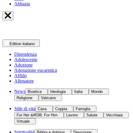
Abbazia
Edition
italiano
Dipendenza
Adolescente
Adozione
Adorazione eucaristica
Affido
Allenatore
News
Bioetica
Ideologia
Italia
Mondo
Religione
Vaticano
Stile di vita
Casa
Coppia
Famiglia
For Her &#038; For Him
Lavoro
Salute
Vecchiaia
Virtuale
Spiritualità
Bibbia e dottrina
Devozione