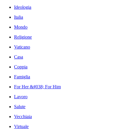
Ideologia
Italia
Mondo
Religione
Vaticano
Casa
Coppia
Famiglia
For Her &#038; For Him
Lavoro
Salute
Vecchiaia
Virtuale