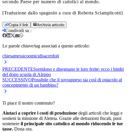
secondo Paese per numero di cattolici al mondo.
[Traduzione dallo spagnolo a cura di Roberta Sciamplicotti]
Copia il link
Archivia articolo
Condividi su
:
Le parole chiave/tag associati a questo articolo:
chiesa
messico
omicidi
sacerdoti
PRECEDENTE
Sorridono e disegnano le loro ferite: ecco i bimbi
del dopo scuola di Aleppo
SUCCESSIVO
Possibile che il sovrappeso sia così di ostacolo al
concepimento di un bambino?
Ti piace il nostro contenuto?
Aiutaci a coprire i costi di produzione
degli articoli che leggi e
sostieni la missione di Aleteia. Grazie alle detrazioni fiscali, puoi
sostenere
il principale sito cattolico al mondo riducendo le tue
tasse.
Dona ora.