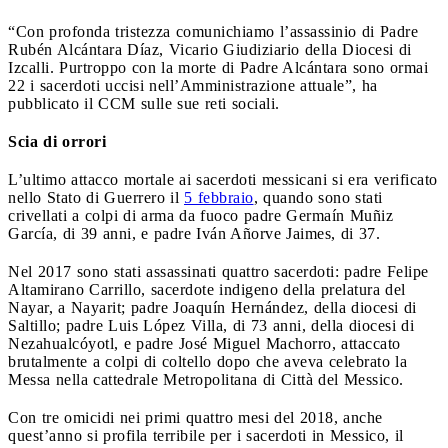
“Con profonda tristezza comunichiamo l’assassinio di Padre
Rubén Alcántara Díaz, Vicario Giudiziario della Diocesi di
Izcalli. Purtroppo con la morte di Padre Alcántara sono ormai
22 i sacerdoti uccisi nell’Amministrazione attuale”, ha
pubblicato il CCM sulle sue reti sociali.
Scia di orrori
L’ultimo attacco mortale ai sacerdoti messicani si era verificato
nello Stato di Guerrero il
5 febbraio
, quando sono stati
crivellati a colpi di arma da fuoco padre Germaín Muñiz
García, di 39 anni, e padre Iván Añorve Jaimes, di 37.
Nel 2017 sono stati assassinati quattro sacerdoti: padre Felipe
Altamirano Carrillo, sacerdote indigeno della prelatura del
Nayar, a Nayarit; padre Joaquín Hernández, della diocesi di
Saltillo; padre Luis López Villa, di 73 anni, della diocesi di
Nezahualcóyotl, e padre José Miguel Machorro, attaccato
brutalmente a colpi di coltello dopo che aveva celebrato la
Messa nella cattedrale Metropolitana di Città del Messico.
Con tre omicidi nei primi quattro mesi del 2018, anche
quest’anno si profila terribile per i sacerdoti in Messico, il