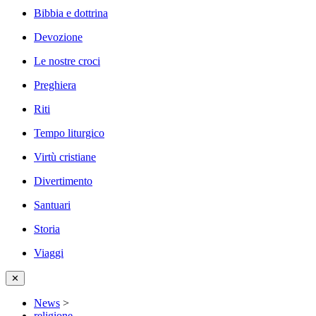
Bibbia e dottrina
Devozione
Le nostre croci
Preghiera
Riti
Tempo liturgico
Virtù cristiane
Divertimento
Santuari
Storia
Viaggi
✕
News
>
religione