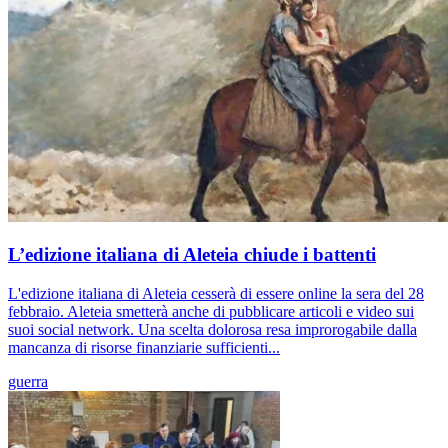
L’edizione italiana di Aleteia chiude i battenti
L'edizione italiana di Aleteia cesserà di essere online la sera del 28
febbraio. Aleteia smetterà anche di pubblicare articoli e video sui
suoi social network. Una scelta dolorosa resa improrogabile dalla
mancanza di risorse finanziarie sufficienti...
guerra