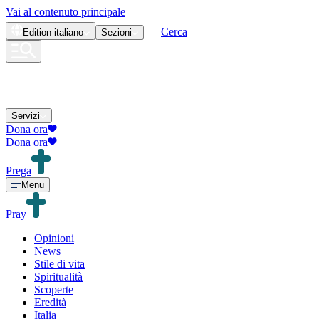
Vai al contenuto principale
Cerca
Edition
italiano
Sezioni
Servizi
Dona ora
Dona ora
Prega
Menu
Pray
Opinioni
News
Stile di vita
Spiritualità
Scoperte
Eredità
Italia