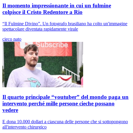
Il momento impressionante in cui un fulmine
colpisce il Cristo Redentore a Rio
“Il Fulmine Divino”. Un fotografo brasiliano ha colto un'immagine
spettacolare diventata rapidamente virale
cieco nato
Il quarto principale “youtuber” del mondo paga un
intervento perché mille persone cieche possano
vedere
E dona 10.000 dollari a ciascuna delle persone che si sottopongono
all'intervento chirurgico