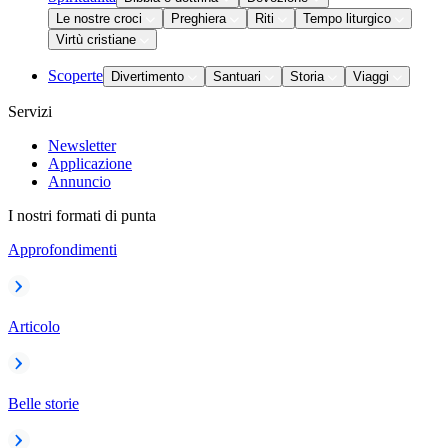
Le nostre croci
Preghiera
Riti
Tempo liturgico
Virtù cristiane
Scoperte
Divertimento
Santuari
Storia
Viaggi
Servizi
Newsletter
Applicazione
Annuncio
I nostri formati di punta
Approfondimenti
Articolo
Belle storie