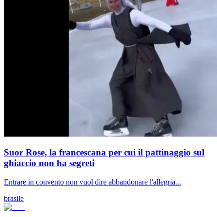
Suor Rose, la francescana per cui il pattinaggio sul
ghiaccio non ha segreti
Entrare in convento non vuol dire abbandonare l'allegria...
brasile