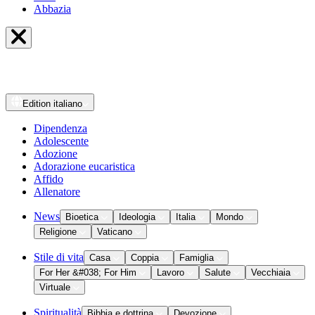
Abbazia
Edition
italiano
Dipendenza
Adolescente
Adozione
Adorazione eucaristica
Affido
Allenatore
News
Bioetica
Ideologia
Italia
Mondo
Religione
Vaticano
Stile di vita
Casa
Coppia
Famiglia
For Her &#038; For Him
Lavoro
Salute
Vecchiaia
Virtuale
Spiritualità
Bibbia e dottrina
Devozione