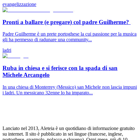
evangelizzazione
Pronti a ballare (e pregare) col padre Guilherme?
Padre Guilherme è un prete portoghese la cui passione per la musica
gli ha permesso di radunare una community...
ladri
Ruba in chiesa e si ferisce con la spada di san
Michele Arcangelo
In una chiesa di Monterrey (Messico) san Michele non lascia impuni
i ladri. Un messicano 32enne lo ha imparato...
Lanciato nel 2013, Aleteia è un quotidiano di informazione gratuito
su internet. Il sito è pubblicato in sei lingue (francese, inglese,
portoghese, spagnolo, polacco e sloveno). Ogni mese, più di 10