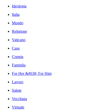
Ideologia
Italia
Mondo
Religione
Vaticano
Casa
Coppia
Famiglia
For Her &#038; For Him
Lavoro
Salute
Vecchiaia
Virtuale