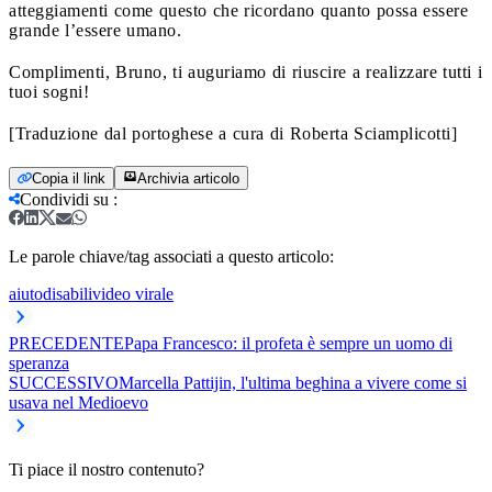
atteggiamenti come questo che ricordano quanto possa essere
grande l’essere umano.
Complimenti, Bruno, ti auguriamo di riuscire a realizzare tutti i
tuoi sogni!
[Traduzione dal portoghese a cura di Roberta Sciamplicotti]
Copia il link
Archivia articolo
Condividi su
:
Le parole chiave/tag associati a questo articolo:
aiuto
disabili
video virale
PRECEDENTE
Papa Francesco: il profeta è sempre un uomo di
speranza
SUCCESSIVO
Marcella Pattijin, l'ultima beghina a vivere come si
usava nel Medioevo
Ti piace il nostro contenuto?