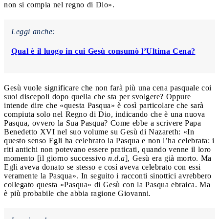
non si compia nel regno di Dio».
Leggi anche:
Qual è il luogo in cui Gesù consumò l’Ultima Cena?
Gesù vuole significare che non farà più una cena pasquale coi
suoi discepoli dopo quella che sta per svolgere? Oppure
intende dire che «questa Pasqua» è così particolare che sarà
compiuta solo nel Regno di Dio, indicando che è una nuova
Pasqua, ovvero la Sua Pasqua? Come ebbe a scrivere Papa
Benedetto XVI nel suo volume su Gesù di Nazareth: «In
questo senso Egli ha celebrato la Pasqua e non l’ha celebrata: i
riti antichi non potevano essere praticati, quando venne il loro
momento [il giorno successivo
n.d.a
], Gesù era già morto. Ma
Egli aveva donato se stesso e così aveva celebrato con essi
veramente la Pasqua». In seguito i racconti sinottici avrebbero
collegato questa «Pasqua» di Gesù con la Pasqua ebraica. Ma
è più probabile che abbia ragione Giovanni.