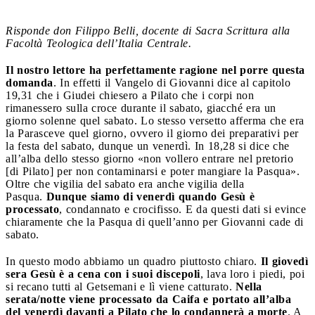
Risponde don Filippo Belli, docente di Sacra Scrittura alla
Facoltà Teologica dell’Italia Centrale.
Il nostro lettore ha perfettamente ragione nel porre questa
domanda
. In effetti il Vangelo di Giovanni dice al capitolo
19,31 che i Giudei chiesero a Pilato che i corpi non
rimanessero sulla croce durante il sabato, giacché era un
giorno solenne quel sabato. Lo stesso versetto afferma che era
la Parasceve quel giorno, ovvero il giorno dei preparativi per
la festa del sabato, dunque un venerdì. In 18,28 si dice che
all’alba dello stesso giorno «non vollero entrare nel pretorio
[di Pilato] per non contaminarsi e poter mangiare la Pasqua».
Oltre che vigilia del sabato era anche vigilia della
Pasqua.
Dunque siamo di venerdì quando Gesù è
processato
, condannato e crocifisso. E da questi dati si evince
chiaramente che la Pasqua di quell’anno per Giovanni cade di
sabato.
In questo modo abbiamo un quadro piuttosto chiaro.
Il giovedì
sera Gesù è a cena con i suoi discepoli
, lava loro i piedi, poi
si recano tutti al Getsemani e lì viene catturato.
Nella
serata/notte viene processato da Caifa e portato all’alba
del venerdì davanti a Pilato che lo condannerà a morte
. A