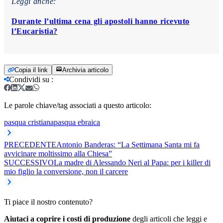
Leggi anche:
Durante l’ultima cena gli apostoli hanno ricevuto
l’Eucaristia?
Copia il link
Archivia articolo
Condividi su
:
Le parole chiave/tag associati a questo articolo:
pasqua cristiana
pasqua ebraica
PRECEDENTE
Antonio Banderas: “La Settimana Santa mi fa
avvicinare moltissimo alla Chiesa”
SUCCESSIVO
La madre di Alessando Neri al Papa: per i killer di
mio figlio la conversione, non il carcere
Ti piace il nostro contenuto?
Aiutaci a coprire i costi di produzione
degli articoli che leggi e