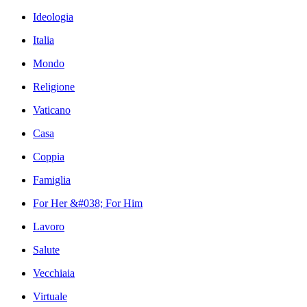
Ideologia
Italia
Mondo
Religione
Vaticano
Casa
Coppia
Famiglia
For Her &#038; For Him
Lavoro
Salute
Vecchiaia
Virtuale