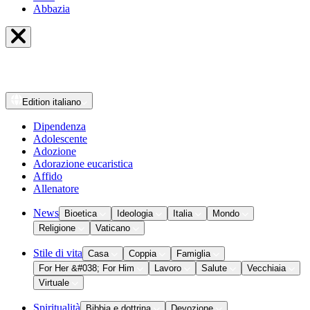
Abbazia
Edition
italiano
Dipendenza
Adolescente
Adozione
Adorazione eucaristica
Affido
Allenatore
News
Bioetica
Ideologia
Italia
Mondo
Religione
Vaticano
Stile di vita
Casa
Coppia
Famiglia
For Her &#038; For Him
Lavoro
Salute
Vecchiaia
Virtuale
Spiritualità
Bibbia e dottrina
Devozione