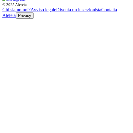
© 2025 Aleteia
Chi siamo noi?
Avviso legale
Diventa un inserzionista
Contatta
Aleteia
Privacy