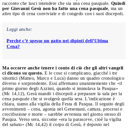
racconto che lasci intendere che sia una cena pasquale.
Quindi
per Giovanni Gesù non ha fatto una cena pasquale
, ma un
altro tipo di cena conviviale e di congedo con i suoi discepoli.
Leggi anche:
Perché c’è spesso un gatto nei dipinti dell’Ultima
Cena?
Ma occorre anche tenere i conto di ciò che gli altri vangeli
ci dicono su questo.
E le cose si complicano, giacché i tre
sinottici (Matteo, Marco e Luca) danno un quadro cronologico
diverso e sorprendente. Essi affermano unanimemente che «il
primo giorno degli Azzimi, quando si immolava la Pasqua»
(Mc 14,12), Gesù mandò i discepoli a preparare la sala per la
cena pasquale che si svolgerà quella sera. L’indicazione è
chiara, siamo alla vigilia della Festa di Pasqua. Il seguito degli
avvenimenti – cena, agonia nel Getsemani, cattura, processi e
crocifissione e morte – sarebbe avvenuta nel giorno stesso di
Pasqua. Verso sera, siccome «era la parasceve, cioè la vigilia
del sabato» (Mc 14,42) il corpo di Gesù, è deposto nel