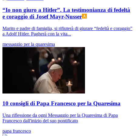
“Io non giuro a Hitler”. La testimonianza di fedeltà
e coraggio di Josef Mayr-Nusser
Marito e padre di famiglia, si rifiuterà di giurare “fedeltà e coraggio”
a Adolf Hitler. Pagherà con la vita...
messaggio per la quaresima
10 consigli di Papa Francesco per la Quaresima
Una riflessione da ogni Messaggio per la Quaresima di Papa
Francesco dall'inizio del suo pontificato
papa francesco