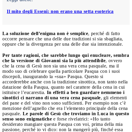
Il mito degli Esseni: non erano una setta esoterica
La soluzione dell’enigma non è semplice
, perché di fatto
occorre pensare che una delle due tradizioni si sia sbagliata,
oppure che la divergenza per una delle due sia intenzionale.
Per tante ragioni, che sarebbe lungo qui enucleare, sembra
che la versione di Giovanni sia la più attendibile
, ovvero
che la cena di Gesù non sia una vera cena pasquale, ma il
modo suo di celebrare quella particolare Pasqua con i suoi
discepoli, inaugurando la «sua» Pasqua. Questo si
accorderebbe anche con la tradizione sinottica, non tanto nella
datazione della Pasqua, quanto nel carattere della cena in cui
istituisce l’eucarestia.
In effetti a ben guardare nemmeno i
sinottici ci narrano di una vera cena pasquale
, gli elementi
del pane e del vino non sono sufficienti. Per esempio non c’è
menzione dell’agnello che era l’elemento principale della cena
pasquale.
Le parole di Gesù che troviamo in Luca in questo
senso sono enigmatiche
e forse rivelatrici: «Ho tanto
desiderato mangiare questa Pasqua con voi, prima della mia
passione, perché io vi dico: non la mangerò più, finché essa