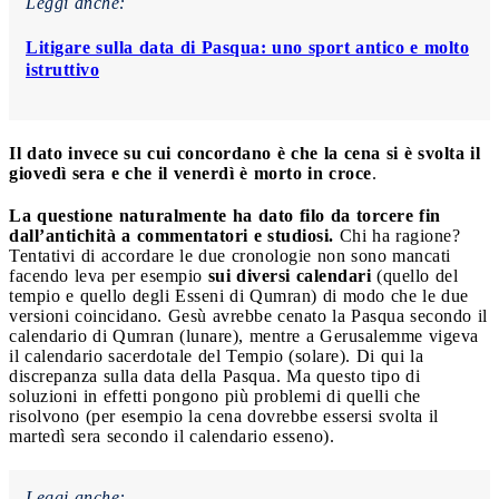
Leggi anche:
Litigare sulla data di Pasqua: uno sport antico e molto
istruttivo
Il dato invece su cui concordano è che la cena si è svolta il
giovedì sera e che il venerdì è morto in croce
.
La questione naturalmente ha dato filo da torcere fin
dall’antichità a commentatori e studiosi.
Chi ha ragione?
Tentativi di accordare le due cronologie non sono mancati
facendo leva per esempio
sui diversi calendari
(quello del
tempio e quello degli Esseni di Qumran) di modo che le due
versioni coincidano. Gesù avrebbe cenato la Pasqua secondo il
calendario di Qumran (lunare), mentre a Gerusalemme vigeva
il calendario sacerdotale del Tempio (solare). Di qui la
discrepanza sulla data della Pasqua. Ma questo tipo di
soluzioni in effetti pongono più problemi di quelli che
risolvono (per esempio la cena dovrebbe essersi svolta il
martedì sera secondo il calendario esseno).
Leggi anche: