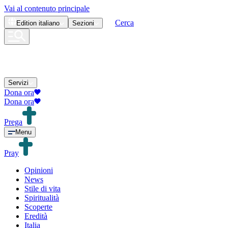
Vai al contenuto principale
Cerca
Edition
italiano
Sezioni
Servizi
Dona ora
Dona ora
Prega
Menu
Pray
Opinioni
News
Stile di vita
Spiritualità
Scoperte
Eredità
Italia