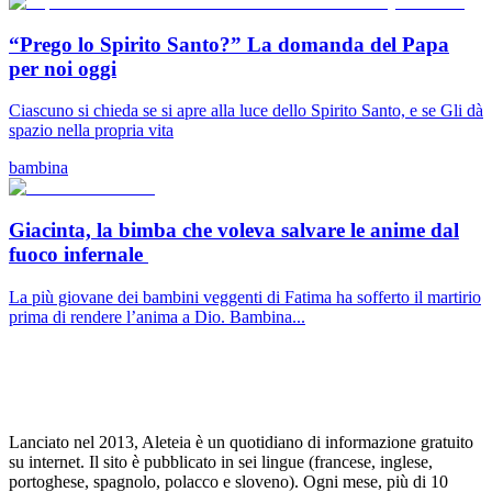
“Prego lo Spirito Santo?” La domanda del Papa
per noi oggi
Ciascuno si chieda se si apre alla luce dello Spirito Santo, e se Gli dà
spazio nella propria vita
bambina
Giacinta, la bimba che voleva salvare le anime dal
fuoco infernale
La più giovane dei bambini veggenti di Fatima ha sofferto il martirio
prima di rendere l’anima a Dio. Bambina...
Lanciato nel 2013, Aleteia è un quotidiano di informazione gratuito
su internet. Il sito è pubblicato in sei lingue (francese, inglese,
portoghese, spagnolo, polacco e sloveno). Ogni mese, più di 10