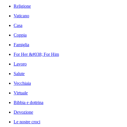
Religione
Vaticano
Casa
Coppia
Famiglia
For Her &#038; For Him
Lavoro
Salute
Vecchiaia
Virtuale
Bibbia e dottrina
Devozione
Le nostre croci