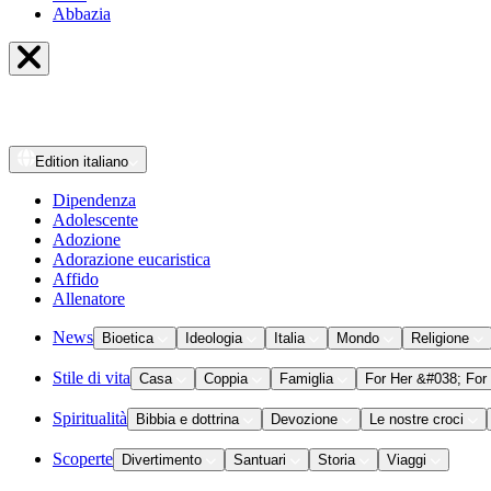
Abbazia
Edition
italiano
Dipendenza
Adolescente
Adozione
Adorazione eucaristica
Affido
Allenatore
News
Bioetica
Ideologia
Italia
Mondo
Religione
Stile di vita
Casa
Coppia
Famiglia
For Her &#038; For
Spiritualità
Bibbia e dottrina
Devozione
Le nostre croci
Scoperte
Divertimento
Santuari
Storia
Viaggi