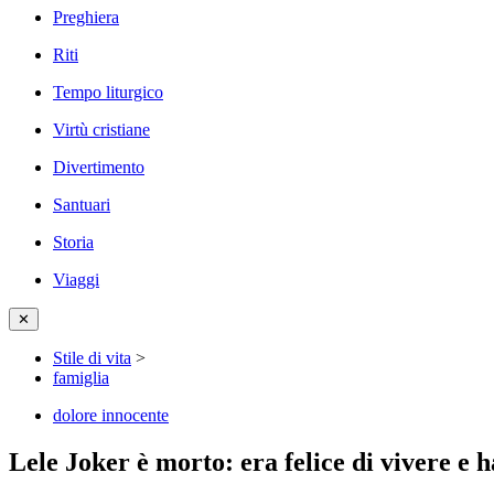
Preghiera
Riti
Tempo liturgico
Virtù cristiane
Divertimento
Santuari
Storia
Viaggi
✕
Stile di vita
>
famiglia
dolore innocente
Lele Joker è morto: era felice di vivere e 