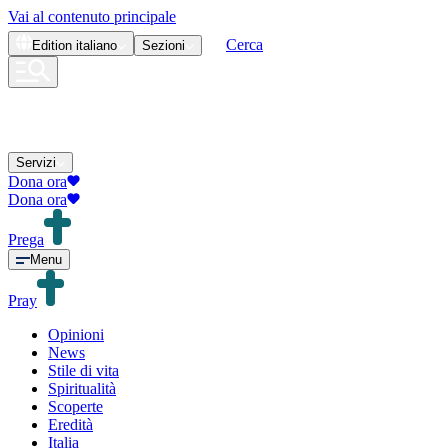
Vai al contenuto principale
Cerca
Edition
italiano
Sezioni
Servizi
Dona ora
Dona ora
Prega
Menu
Pray
Opinioni
News
Stile di vita
Spiritualità
Scoperte
Eredità
Italia