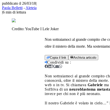
pubblicato il 26/03/18
|
Paola Belletti
-
Aleteia
|
6
min di lettura
Credito:
YouTube I Lele Joker
Non sottraiamoci al grande compito che co
oltre il mistero della morte. Ma sosteniamo i
Copia il link
Archivia articolo
Condividi su
:
Non sottraiamoci al grande compito che
conoscerà, oltre il mistero della morte.
web o in tv. Si chiamava
Gabriele
ma 
Soffriva di un
neuroblastoma metasta
invece per chi non è più neonato.
Il nostro Gabriele è volato in cielo…” 