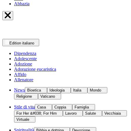
Abbazia
Edition
italiano
Dipendenza
Adolescente
Adozione
Adorazione eucaristica
Affido
Allenatore
News
Bioetica
Ideologia
Italia
Mondo
Religione
Vaticano
Stile di vita
Casa
Coppia
Famiglia
For Her &#038; For Him
Lavoro
Salute
Vecchiaia
Virtuale
Spiritualità
Bibbia e dottrina
Devozione