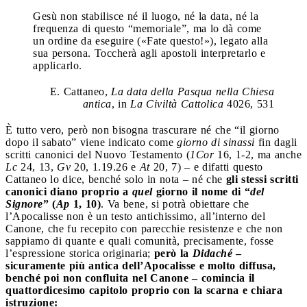
Gesù non stabilisce né il luogo, né la data, né la
frequenza di questo “memoriale”, ma lo dà come
un ordine da eseguire («Fate questo!»), legato alla
sua persona. Toccherà agli apostoli interpretarlo e
applicarlo.
E. Cattaneo,
La data della Pasqua nella Chiesa
antica
, in
La Civiltà Cattolica
4026, 531
È tutto vero, però non bisogna trascurare né che “il giorno
dopo il sabato” viene indicato come
giorno di sinassi
fin dagli
scritti canonici del Nuovo Testamento (
1Cor
16, 1-2, ma anche
Lc
24, 13,
Gv
20, 1.19.26 e
At
20, 7) – e difatti questo
Cattaneo lo dice, benché solo in nota – né che
gli stessi scritti
canonici diano proprio a
quel
giorno il nome di “
del
Signore
” (
Ap
1, 10)
. Va bene, si potrà obiettare che
l’Apocalisse non è un testo antichissimo, all’interno del
Canone, che fu recepito con parecchie resistenze e che non
sappiamo di quante e quali comunità, precisamente, fosse
l’espressione storica originaria;
però la
Didaché
–
sicuramente più antica dell’Apocalisse e molto diffusa,
benché poi non confluita nel Canone – comincia il
quattordicesimo capitolo proprio con la scarna e chiara
istruzione: