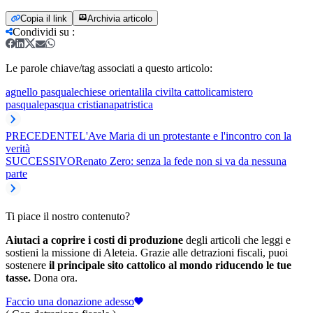
Copia il link
Archivia articolo
Condividi su
:
Le parole chiave/tag associati a questo articolo:
agnello pasquale
chiese orientali
la civilta cattolica
mistero
pasquale
pasqua cristiana
patristica
PRECEDENTE
L'Ave Maria di un protestante e l'incontro con la
verità
SUCCESSIVO
Renato Zero: senza la fede non si va da nessuna
parte
Ti piace il nostro contenuto?
Aiutaci a coprire i costi di produzione
degli articoli che leggi e
sostieni la missione di Aleteia. Grazie alle detrazioni fiscali, puoi
sostenere
il principale sito cattolico al mondo riducendo le tue
tasse.
Dona ora.
Faccio una donazione adesso