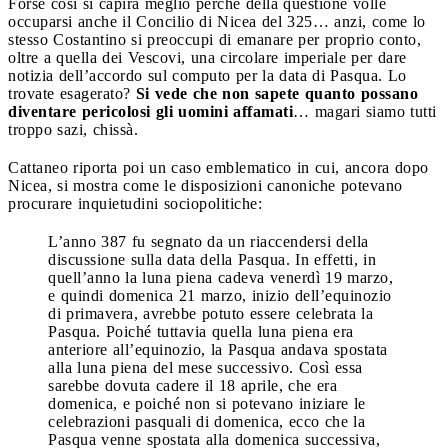
Forse così si capirà meglio perché della questione volle
occuparsi anche il Concilio di Nicea del 325… anzi, come lo
stesso Costantino si preoccupi di emanare per proprio conto,
oltre a quella dei Vescovi, una circolare imperiale per dare
notizia dell’accordo sul computo per la data di Pasqua. Lo
trovate esagerato?
Si vede che non sapete quanto possano
diventare pericolosi gli uomini affamati
… magari siamo tutti
troppo sazi, chissà.
Cattaneo riporta poi un caso emblematico in cui, ancora dopo
Nicea, si mostra come le disposizioni canoniche potevano
procurare inquietudini sociopolitiche:
L’anno 387 fu segnato da un riaccendersi della
discussione sulla data della Pasqua. In effetti, in
quell’anno la luna piena cadeva venerdì 19 marzo,
e quindi domenica 21 marzo, inizio dell’equinozio
di primavera, avrebbe potuto essere celebrata la
Pasqua. Poiché tuttavia quella luna piena era
anteriore all’equinozio, la Pasqua andava spostata
alla luna piena del mese successivo. Così essa
sarebbe dovuta cadere il 18 aprile, che era
domenica, e poiché non si potevano iniziare le
celebrazioni pasquali di domenica, ecco che la
Pasqua venne spostata alla domenica successiva,