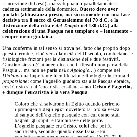
risurrezione di Gesù), ma sviluppando parallelamente la
cadenza settimanale della domenica.
Questo deve aver
portato (abbastanza presto, ma sicuramente con una fase
decisiva tra il sacco di Gerusalemme del 70 d.C. e la
distruzione della città
e del Tempio
nel 130 d.C.) alla
celebrazione di una Pasqua non templare e – lentamente –
sempre meno giudaica
.
Una conferma in tal senso si trova nel fatto che proprio dopo
questo termine, cioè verso la metà del II secolo, cominciano le
fisiologiche frizioni per la distinzione delle due festività.
Giustino stesso (Cattaneo dice che il filosofo non parla della
Pasqua… ma non ne parla
nelle Apologie
…) compie nel
Dialogo
una importante identificazione tipologica in forma di
proporzione
: come l’agnello giudaico sta alla Pasqua ebraica,
così Cristo sta all’eucaristia cristiana –
ma Cristo è l’agnello,
e dunque l’eucaristia è la vera Pasqua
.
Coloro che si salvarono in Egitto quando perirono
i primogeniti degli egizi dovettero la loro salvezza
al sangue dell’agnello pasquale con cui erano stati
bagnati gli stipiti e l’architrave delle porte.
L’agnello pasquale era Cristo, colui che poi fu
sacrificato, secondo quanto disse Isaia: «Fu
condotto come una pecora al macello» [
Is
53, 7]. E