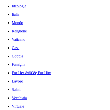
Ideologia
Italia
Mondo
Religione
Vaticano
Casa
Coppia
Famiglia
For Her &#038; For Him
Lavoro
Salute
Vecchiaia
Virtuale