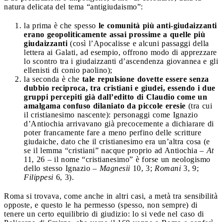
natura delicata del tema “antigiudaismo”:
la prima è che spesso
le comunità più anti-giudaizzanti
erano geopoliticamente assai prossime a quelle più
giudaizzanti
(così l’Apocalisse e alcuni passaggi della
lettera ai Galati, ad esempio, offrono modo di apprezzare
lo scontro tra i giudaizzanti d’ascendenza giovannea e gli
ellenisti di conio paolino);
la seconda è che
tale repulsione dovette essere senza
dubbio reciproca, tra cristiani e giudei, essendo i due
gruppi percepiti già dall’editto di Claudio come un
amalgama confuso dilaniato da piccole eresie
(tra cui
il cristianesimo nascente): personaggi come Ignazio
d’Antiochia arrivavano già precocemente a dichiarare di
poter francamente fare a meno perfino delle scritture
giudaiche, dato che il cristianesimo era un’altra cosa (e
se il lemma “cristiani” nacque proprio ad Antiochia –
At
11, 26 – il nome “cristianesimo” è forse un neologismo
dello stesso Ignazio –
Magnesii
10, 3;
Romani
3, 9;
Filippesi
6, 3).
Roma si trovava, come anche in altri casi, a metà tra sensibilità
opposte, e questo le ha permesso (spesso, non sempre) di
tenere un certo equilibrio di giudizio: lo si vede nel caso di