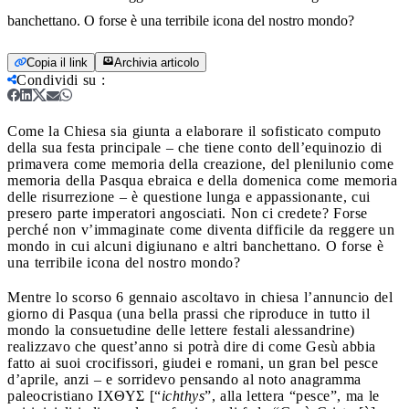
banchettano. O forse è una terribile icona del nostro mondo?
Copia il link
Archivia articolo
Condividi su
:
Come la Chiesa sia giunta a elaborare il sofisticato computo
della sua festa principale – che tiene conto dell’equinozio di
primavera come memoria della creazione, del plenilunio come
memoria della Pasqua ebraica e della domenica come memoria
delle risurrezione – è questione lunga e appassionante, cui
presero parte imperatori angosciati. Non ci credete? Forse
perché non v’immaginate come diventa difficile da reggere un
mondo in cui alcuni digiunano e altri banchettano. O forse è
una terribile icona del nostro mondo?
Mentre lo scorso 6 gennaio ascoltavo in chiesa l’annuncio del
giorno di Pasqua (una bella prassi che riproduce in tutto il
mondo la consuetudine delle lettere festali alessandrine)
realizzavo che quest’anno si potrà dire di come Gesù abbia
fatto ai suoi crocifissori, giudei e romani, un gran bel pesce
d’aprile, anzi – e sorridevo pensando al noto anagramma
paleocristiano ΙΧΘΥΣ [“
ichthys
”, alla lettera “pesce”, ma le