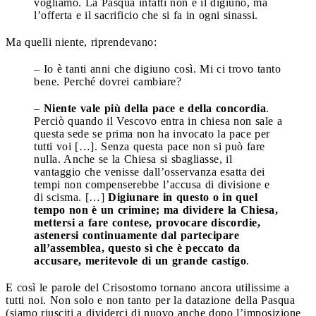
vogliamo. La Pasqua infatti non è il digiuno, ma
l’offerta e il sacrificio che si fa in ogni sinassi.
Ma quelli niente, riprendevano:
– Io è tanti anni che digiuno così. Mi ci trovo tanto
bene. Perché dovrei cambiare?
–
Niente vale più della pace e della concordia
.
Perciò quando il Vescovo entra in chiesa non sale a
questa sede se prima non ha invocato la pace per
tutti voi […]. Senza questa pace non si può fare
nulla. Anche se la Chiesa si sbagliasse, il
vantaggio che venisse dall’osservanza esatta dei
tempi non compenserebbe l’accusa di divisione e
di scisma. […]
Digiunare in questo o in quel
tempo non è un crimine; ma dividere la Chiesa,
mettersi a fare contese, provocare discordie,
astenersi continuamente dal partecipare
all’assemblea, questo sì che è peccato da
accusare, meritevole di un grande castigo
.
E così le parole del Crisostomo tornano ancora utilissime a
tutti noi. Non solo e non tanto per la datazione della Pasqua
(siamo riusciti a dividerci di nuovo anche dopo l’imposizione