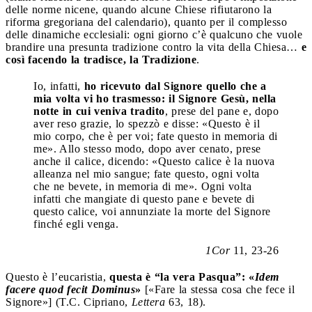
delle norme nicene, quando alcune Chiese rifiutarono la
riforma gregoriana del calendario), quanto per il complesso
delle dinamiche ecclesiali: ogni giorno c’è qualcuno che vuole
brandire una presunta tradizione contro la vita della Chiesa…
e
così facendo la tradisce, la Tradizione
.
Io, infatti,
ho ricevuto dal Signore quello che a
mia volta vi ho trasmesso: il Signore Gesù, nella
notte in cui veniva tradito
, prese del pane e, dopo
aver reso grazie, lo spezzò e disse: «Questo è il
mio corpo, che è per voi; fate questo in memoria di
me».
Allo stesso modo, dopo aver cenato, prese
anche il calice, dicendo: «Questo calice è la nuova
alleanza nel mio sangue; fate questo, ogni volta
che ne bevete, in memoria di me». Ogni volta
infatti che mangiate di questo pane e bevete di
questo calice, voi annunziate la morte del Signore
finché egli venga.
1Cor
11, 23-26
Questo è l’eucaristia,
questa è “la vera Pasqua”: «
Idem
facere quod fecit Dominus
»
[«Fare la stessa cosa che fece il
Signore»] (T.C. Cipriano,
Lettera
63, 18).