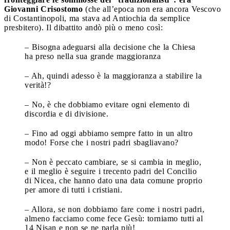
Giovanni Crisostomo
(che all’epoca non era ancora Vescovo
di Costantinopoli, ma stava ad Antiochia da semplice
presbitero). Il dibattito andò più o meno così:
– Bisogna adeguarsi alla decisione che la Chiesa
ha preso nella sua grande maggioranza
– Ah, quindi adesso è la maggioranza a stabilire la
verità!?
– No, è che dobbiamo evitare ogni elemento di
discordia e di divisione.
– Fino ad oggi abbiamo sempre fatto in un altro
modo! Forse che i nostri padri sbagliavano?
– Non è peccato cambiare, se si cambia in meglio,
e il meglio è seguire i trecento padri del Concilio
di Nicea, che hanno dato una data comune proprio
per amore di tutti i cristiani.
– Allora, se non dobbiamo fare come i nostri padri,
almeno facciamo come fece Gesù: torniamo tutti al
14 Nisan e non se ne parla più!