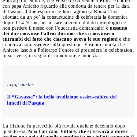
Policarpo di Smirne, che verso il 160 venne a Roma e conferì
con papa Aniceto riguardo alla condotta da tenere per la data
di Pasqua. I due esposero le loro ragioni (a Roma s’era
adottata da un po’ la consuetudine di celebrarla la domenica
dopo il 14 Nisan, per restare aderenti al dato cronologico e
non perdere il nesso con l’eucaristia domenicale) e
nessuno
dei due convinse l’altro: diciamo che si convinsero
entrambi del fatto che ciascuno aveva le sue ragioni
e che
si poteva soprassedere sulla questione. Eusebio annota che
Aniceto lasciò a Policarpo l’onore di presiedere le celebrazioni
in sua vece, in segno di comunione e amicizia.
Leggi anche:
Il “Gayassa”: la bella tradizione assiro-caldea del
lunedì di Pasqua
La frizione fu parecchio più ruvida qualche decennio dopo,
quando era Papa l’africano
Vittore, che si trovava a dover
gestire una noia di quelle complicate: era infatti spuntato il