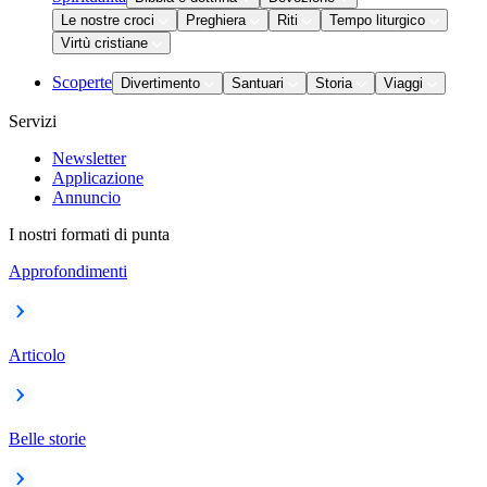
Le nostre croci
Preghiera
Riti
Tempo liturgico
Virtù cristiane
Scoperte
Divertimento
Santuari
Storia
Viaggi
Servizi
Newsletter
Applicazione
Annuncio
I nostri formati di punta
Approfondimenti
Articolo
Belle storie