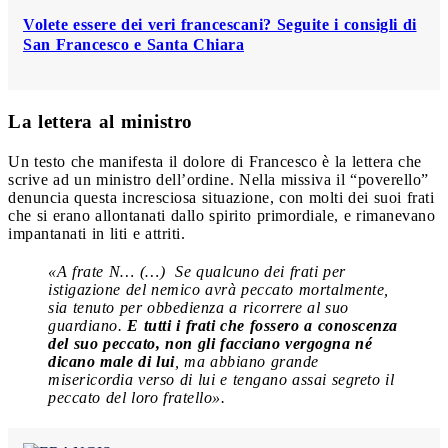
Volete essere dei veri francescani? Seguite i consigli di
San Francesco e Santa Chiara
La lettera al ministro
Un testo che manifesta il dolore di Francesco è la lettera che
scrive ad un ministro dell’ordine. Nella missiva il “poverello”
denuncia questa incresciosa situazione, con molti dei suoi frati
che si erano allontanati dallo spirito primordiale, e rimanevano
impantanati in liti e attriti.
«A frate N… (…)
Se qualcuno dei frati per
istigazione del nemico avrà peccato mortalmente,
sia tenuto per obbedienza a ricorrere al suo
guardiano.
E tutti i frati che fossero a conoscenza
del suo peccato, non gli facciano vergogna né
dicano male di lui
, ma abbiano grande
misericordia verso di lui e tengano assai segreto il
peccato del loro fratello».