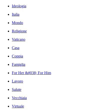
Ideologia
Italia
Mondo
Religione
Vaticano
Casa
Coppia
Famiglia
For Her &#038; For Him
Lavoro
Salute
Vecchiaia
Virtuale