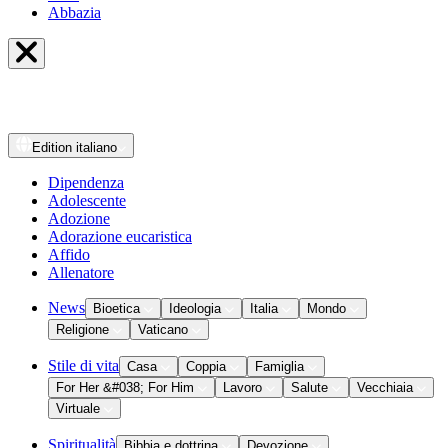
Abbazia
Edition
italiano
Dipendenza
Adolescente
Adozione
Adorazione eucaristica
Affido
Allenatore
News
Bioetica
Ideologia
Italia
Mondo
Religione
Vaticano
Stile di vita
Casa
Coppia
Famiglia
For Her &#038; For Him
Lavoro
Salute
Vecchiaia
Virtuale
Spiritualità
Bibbia e dottrina
Devozione