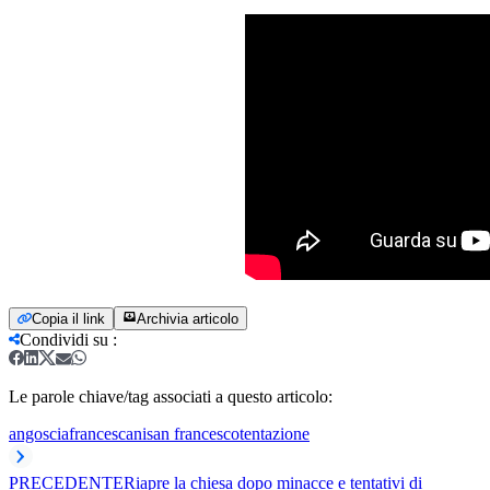
Copia il link
Archivia articolo
Condividi su
:
Le parole chiave/tag associati a questo articolo:
angoscia
francescani
san francesco
tentazione
PRECEDENTE
Riapre la chiesa dopo minacce e tentativi di