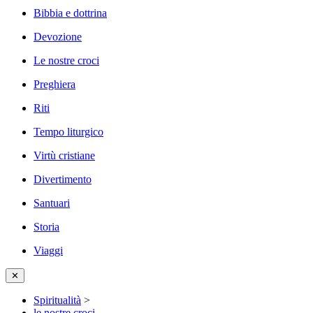
Bibbia e dottrina
Devozione
Le nostre croci
Preghiera
Riti
Tempo liturgico
Virtù cristiane
Divertimento
Santuari
Storia
Viaggi
✕
Spiritualità
>
le nostre croci