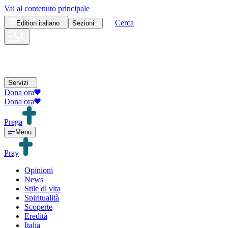
Vai al contenuto principale
Cerca
Edition
italiano
Sezioni
Servizi
Dona ora
Dona ora
Prega
Menu
Pray
Opinioni
News
Stile di vita
Spiritualità
Scoperte
Eredità
Italia