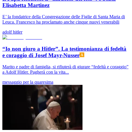
Elisabetta Martinez
E’ la fondatrice della Congregazione delle Figlie di Santa Maria di
Leuca. Francesco ha proclamato anche cinque nuovi venerabili
adolf hitler
“Io non giuro a Hitler”. La testimonianza di fedeltà
e coraggio di Josef Mayr-Nusser
Marito e padre di famiglia, si rifiuterà di giurare “fedeltà e coraggio”
a Adolf Hitler. Pagherà con la vita...
messaggio per la quaresima