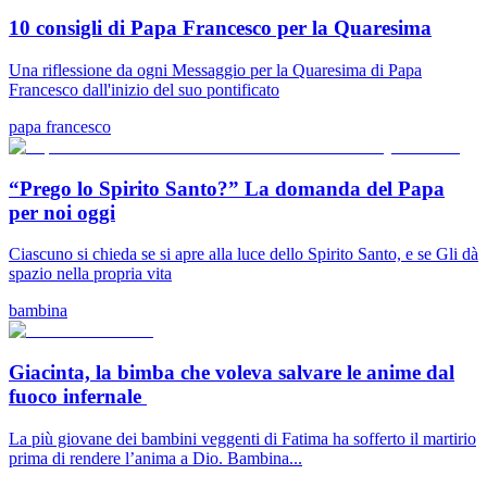
10 consigli di Papa Francesco per la Quaresima
Una riflessione da ogni Messaggio per la Quaresima di Papa
Francesco dall'inizio del suo pontificato
papa francesco
“Prego lo Spirito Santo?” La domanda del Papa
per noi oggi
Ciascuno si chieda se si apre alla luce dello Spirito Santo, e se Gli dà
spazio nella propria vita
bambina
Giacinta, la bimba che voleva salvare le anime dal
fuoco infernale
La più giovane dei bambini veggenti di Fatima ha sofferto il martirio
prima di rendere l’anima a Dio. Bambina...