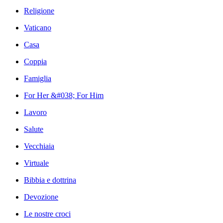
Religione
Vaticano
Casa
Coppia
Famiglia
For Her &#038; For Him
Lavoro
Salute
Vecchiaia
Virtuale
Bibbia e dottrina
Devozione
Le nostre croci