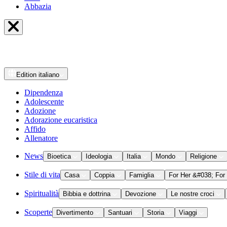
Abbazia
Edition
italiano
Dipendenza
Adolescente
Adozione
Adorazione eucaristica
Affido
Allenatore
News
Bioetica
Ideologia
Italia
Mondo
Religione
Stile di vita
Casa
Coppia
Famiglia
For Her &#038; For
Spiritualità
Bibbia e dottrina
Devozione
Le nostre croci
Scoperte
Divertimento
Santuari
Storia
Viaggi