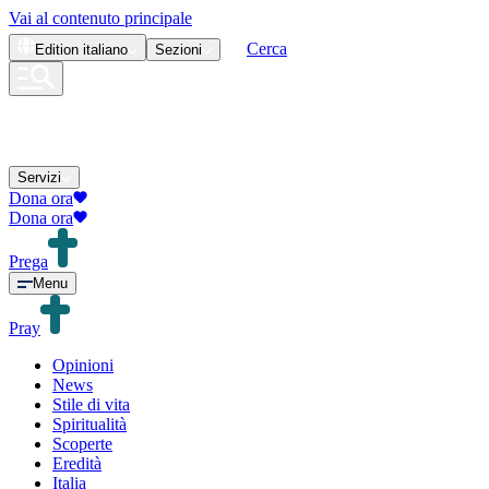
Vai al contenuto principale
Cerca
Edition
italiano
Sezioni
Servizi
Dona ora
Dona ora
Prega
Menu
Pray
Opinioni
News
Stile di vita
Spiritualità
Scoperte
Eredità
Italia