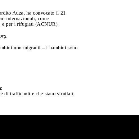
ardito Auza, ha convocato il 21
ni internazionali, come
) e per i rifugiati (ACNUR).
org
.
ambini non migranti – i bambini sono
a;
i trafficanti e che siano sfruttati;