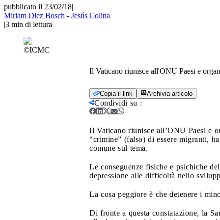
pubblicato il 23/02/18
|
Miriam Diez Bosch
-
Jesús Colina
|
3
min di lettura
©ICMC
Il Vaticano riunisce all'ONU Paesi e organ
Copia il link
Archivia articolo
Condividi su
:
Il Vaticano riunisce all’ONU Paesi e o
“crimine” (falso) di essere migranti, h
comune sul tema.
Le conseguenze fisiche e psichiche dell
depressione alle difficoltà nello svilup
La cosa peggiore è che detenere i minor
Di fronte a questa constatazione, la Sa