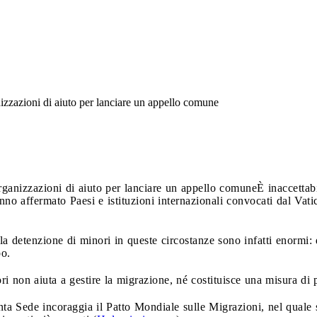
izzazioni di aiuto per lanciare un appello comune
rganizzazioni di aiuto per lanciare un appello comune
È inaccettab
anno affermato Paesi e istituzioni internazionali convocati dal Va
a detenzione di minori in queste circostanze sono infatti enormi: d
po.
i non aiuta a gestire la migrazione, né costituisce una misura di
nta Sede incoraggia il Patto Mondiale sulle Migrazioni, nel quale s