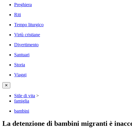
Preghiera
Riti
Tempo liturgico
Virtù cristiane
Divertimento
Santuari
Storia
Viaggi
✕
Stile di vita
>
famiglia
bambini
La detenzione di bambini migranti è inacce