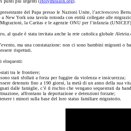
i punti più urgenti (
Holymission.org
).
appresentante del Papa presso le Nazioni Unite, l’arcivescovo Bern
e a New York una tavola rotonda con entità collegate alle migrazio
e Migrazioni, la Caritas e le agenzie ONU per l’infanzia (UNICEF
ro, al quale è stata invitata anche la rete cattolica globale
Aleteia.
evento, ma una constatazione: non ci sono bambini migranti o b
essere rispettati.
i eloquenti:
tati tra le frontiere;
ono stati sfollati a forza per fuggire da violenza e insicurezza;
sere detenuto fino a 190 giorni, la metà di un anno della sua vit
ti dalle famiglie, c’è il rischio che vengano sequestrati da bande d
inazione, affrontano la deportazione e detenzioni forzate;
enere i minori sulla base del loro status familiare migratorio.