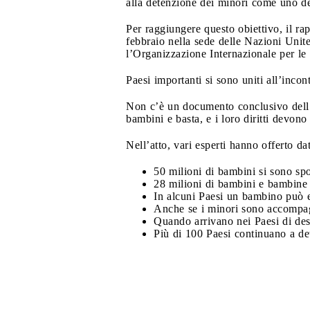
alla detenzione dei minori come uno de
Per raggiungere questo obiettivo, il r
febbraio nella sede delle Nazioni Unit
l’Organizzazione Internazionale per l
Paesi importanti si sono uniti all’incont
Non c’è un documento conclusivo dell’
bambini e basta, e i loro diritti devono 
Nell’atto, vari esperti hanno offerto dat
50 milioni di bambini si sono spos
28 milioni di bambini e bambine s
In alcuni Paesi un bambino può es
Anche se i minori sono accompagna
Quando arrivano nei Paesi di dest
Più di 100 Paesi continuano a det