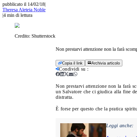
pubblicato il 14/02/18
|
Theresa Aleteia Noble
|
4
min di lettura
Credito:
Shutterstock
Non prestarvi attenzione non la farà scom
Copia il link
Archivia articolo
Condividi su
:
Non prestarvi attenzione non la farà s
un Salvatore che ci giudica alla fine de
distratta.
È forse per questo che la pratica spirit
Leggi anche: