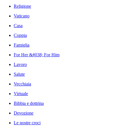
Religione
Vaticano
Casa
Coppia
Famiglia
For Her &#038; For Him
Lavoro
Salute
Vecchiaia
Virtuale
Bibbia e dottrina
Devozione
Le nostre croci