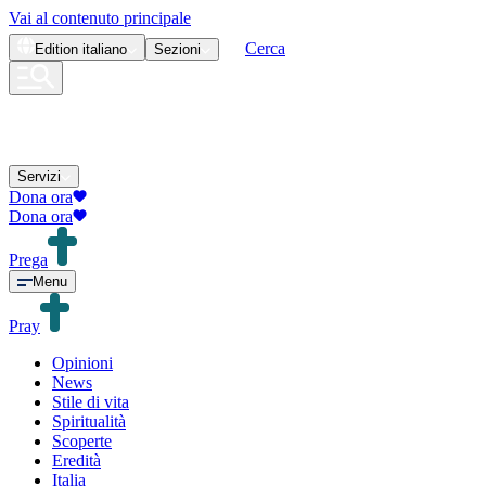
Vai al contenuto principale
Cerca
Edition
italiano
Sezioni
Servizi
Dona ora
Dona ora
Prega
Menu
Pray
Opinioni
News
Stile di vita
Spiritualità
Scoperte
Eredità
Italia