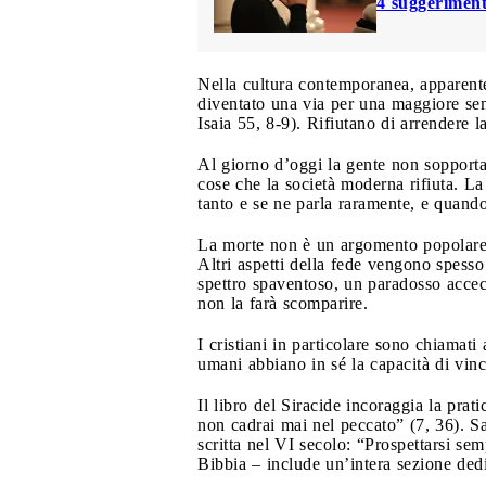
4 suggeriment
Nella cultura contemporanea, apparentem
diventato una via per una maggiore semp
Isaia 55, 8-9). Rifiutano di arrendere la
Al giorno d’oggi la gente non sopporta 
cose che la società moderna rifiuta. La
tanto e se ne parla raramente, e quando
La morte non è un argomento popolare ne
Altri aspetti della fede vengono spesso
spettro spaventoso, un paradosso accec
non la farà scomparire.
I cristiani in particolare sono chiamati
umani abbiano in sé la capacità di vin
Il libro del Siracide incoraggia la prati
non cadrai mai nel peccato” (7, 36). S
scritta nel VI secolo: “Prospettarsi sem
Bibbia – include un’intera sezione dedi