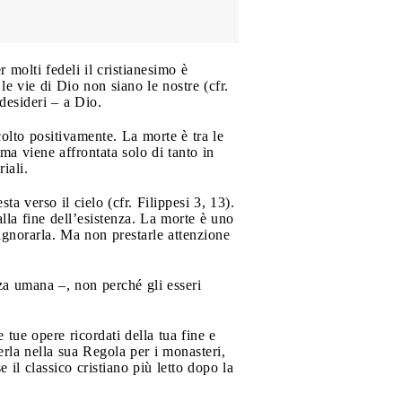
 molti fedeli il cristianesimo è
e vie di Dio non siano le nostre (cfr.
 desideri – a Dio.
colto positivamente. La morte è tra le
ma viene affrontata solo di tanto in
iali.
a verso il cielo (cfr. Filippesi 3, 13).
alla fine dell’esistenza. La morte è uno
ignorarla. Ma non prestarle attenzione
enza umana –, non perché gli esseri
e tue opere ricordati della tua fine e
rla nella sua Regola per i monasteri,
e il classico cristiano più letto dopo la