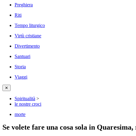
Preghiera
Riti
Tempo liturgico
Virtù cristiane
Divertimento
Santuari
Storia
Viaggi
✕
Spiritualità
>
le nostre croci
morte
Se volete fare una cosa sola in Quaresima,