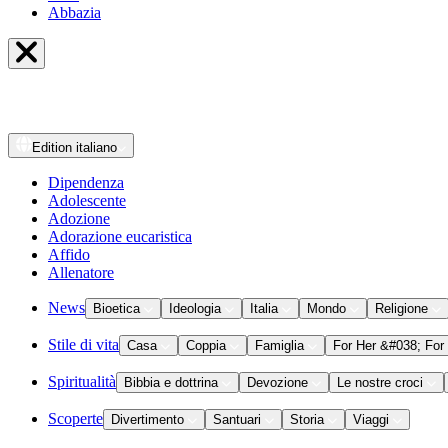
Abbazia
Edition
italiano
Dipendenza
Adolescente
Adozione
Adorazione eucaristica
Affido
Allenatore
News
Bioetica
Ideologia
Italia
Mondo
Religione
Stile di vita
Casa
Coppia
Famiglia
For Her &#038; For
Spiritualità
Bibbia e dottrina
Devozione
Le nostre croci
Scoperte
Divertimento
Santuari
Storia
Viaggi