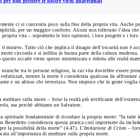
i per non perdere le nostre virtù quaresimali
ente ci si concentra poco sulla fine della propria vita. Anche per
licità, per un maggior conforto. Alcuni non tollerano l’idea che l
 propria vita – soprattutto le loro opinioni, i loro progetti e i loro
il mistero. Tutto ciò che implica il disagio dell’oscurità non è ac
 morte circonda e si infiltra in buona parte della cultura moderna, 
 questo accade viene spesso minimizzata e ridotta alle realtà mater
anche tra le persone religiose, la cui vita dovrebbe essere protest
 enfatizzati, mentre la morte è considerata qualcosa da affrontare 
ante e un abisso che terrorizza. Non stupisce che la gente voglia 
 a meditare sulla morte – forse la realtà più terrificante dell’esist
cerla, ma perché abbiamo un Salvatore.
ca spirituale fondamentale di ricordare la propria morte: “In tutte l
an Benedetto considerava questa pratica così importante da include
pre la possibilità della morte” (4.47).
L’Imitazione di Cristo
– fors
cata all’importanza di meditare sulla propria morte.