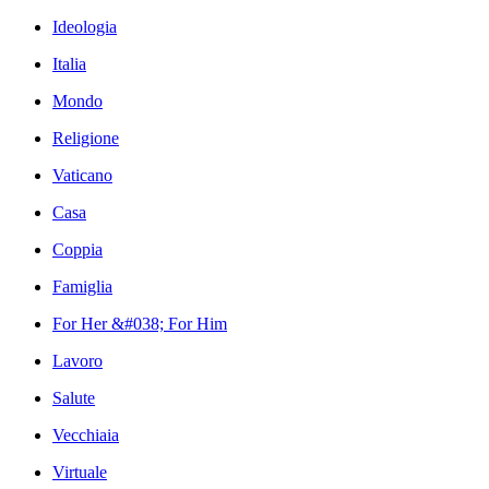
Ideologia
Italia
Mondo
Religione
Vaticano
Casa
Coppia
Famiglia
For Her &#038; For Him
Lavoro
Salute
Vecchiaia
Virtuale