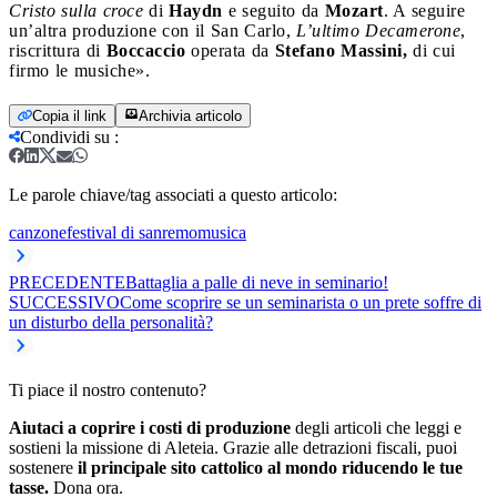
Cristo sulla croce
di
Haydn
e seguito da
Mozart
. A seguire
un’altra produzione con il San Carlo,
L’ultimo Decamerone
,
riscrittura di
Boccaccio
operata da
Stefano Massini,
di cui
firmo le musiche».
Copia il link
Archivia articolo
Condividi su
:
Le parole chiave/tag associati a questo articolo:
canzone
festival di sanremo
musica
PRECEDENTE
Battaglia a palle di neve in seminario!
SUCCESSIVO
Come scoprire se un seminarista o un prete soffre di
un disturbo della personalità?
Ti piace il nostro contenuto?
Aiutaci a coprire i costi di produzione
degli articoli che leggi e
sostieni la missione di Aleteia. Grazie alle detrazioni fiscali, puoi
sostenere
il principale sito cattolico al mondo riducendo le tue
tasse.
Dona ora.