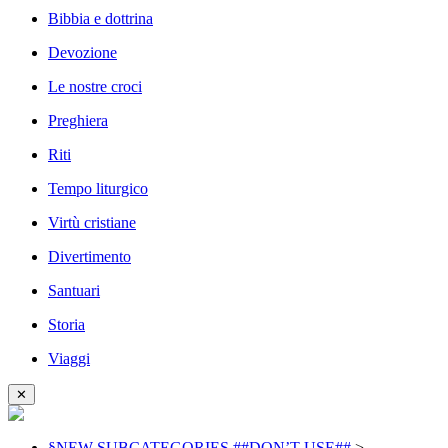
Bibbia e dottrina
Devozione
Le nostre croci
Preghiera
Riti
Tempo liturgico
Virtù cristiane
Divertimento
Santuari
Storia
Viaggi
✕
§NEW SUBCATEGORIES ##DON’T USE##
>