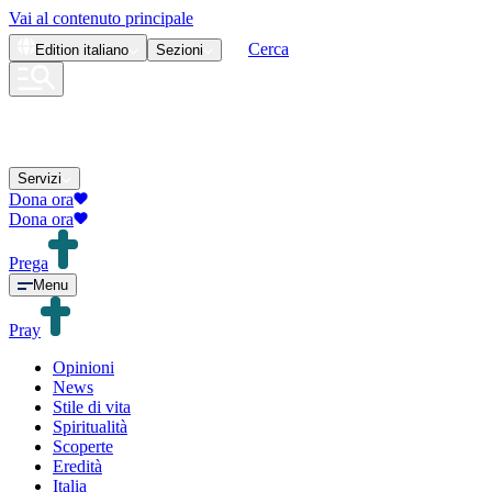
Vai al contenuto principale
Cerca
Edition
italiano
Sezioni
Servizi
Dona ora
Dona ora
Prega
Menu
Pray
Opinioni
News
Stile di vita
Spiritualità
Scoperte
Eredità
Italia