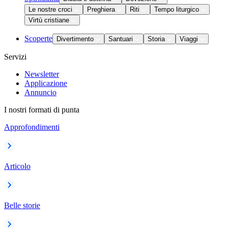
Le nostre croci
Preghiera
Riti
Tempo liturgico
Virtù cristiane
Scoperte
Divertimento
Santuari
Storia
Viaggi
Servizi
Newsletter
Applicazione
Annuncio
I nostri formati di punta
Approfondimenti
Articolo
Belle storie