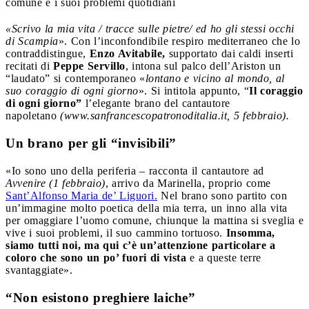
comune e i suoi problemi quotidiani
«Scrivo la mia vita / tracce sulle pietre/ ed ho gli stessi occhi
di Scampia
». Con l’inconfondibile respiro mediterraneo che lo
contraddistingue,
Enzo Avitabile,
supportato dai caldi inserti
recitati di
Peppe Servillo
, intona sul palco dell’Ariston un
“laudato” si contemporaneo «
lontano e vicino al mondo, al
suo coraggio di ogni giorno
». Si intitola appunto, “
Il coraggio
di ogni giorno”
l’elegante brano del cantautore
napoletano
(www.sanfrancescopatronoditalia.it, 5 febbraio).
Un brano per gli “invisibili”
«Io sono uno della periferia – racconta il cantautore ad
Avvenire (1 febbraio)
, arrivo da Marinella, proprio come
Sant’Alfonso Maria de’ Liguori.
Nel brano sono partito con
un’immagine molto poetica della mia terra, un inno alla vita
per omaggiare l’uomo comune, chiunque la mattina si sveglia e
vive i suoi problemi, il suo cammino tortuoso.
Insomma,
siamo tutti noi, ma qui c’è un’attenzione particolare a
coloro che sono un po’ fuori di vista
e a queste terre
svantaggiate».
“Non esistono preghiere laiche”