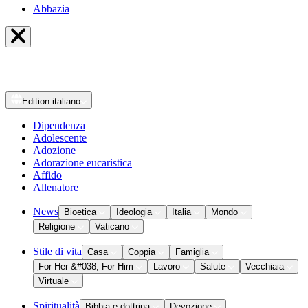
Abbazia
Edition
italiano
Dipendenza
Adolescente
Adozione
Adorazione eucaristica
Affido
Allenatore
News
Bioetica
Ideologia
Italia
Mondo
Religione
Vaticano
Stile di vita
Casa
Coppia
Famiglia
For Her &#038; For Him
Lavoro
Salute
Vecchiaia
Virtuale
Spiritualità
Bibbia e dottrina
Devozione