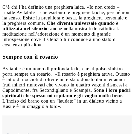
C’è chi l’ha definito una preghiera laica. «Io non credo –
ribatte Avitabile – che esistano le preghiere laiche, perché non
ha senso. Esiste la preghiera e basta, la preghiera personale e
la preghiera comune.
Che diventa universale quando è
utilizzata nel silenzio
: anche nella nostra fede cattolica la
meditazione nell’adorazione è un momento di grande
introspezione dove il silenzio ti riconduce a uno stato di
coscienza più alto».
Sempre con il rosario
Avitabile è un uomo di profonda fede, che al polso sinistro
porta sempre un rosario.
«Il rosario è preghiera attiva. Questo
è fatto di noccioli di olivi e mi è stato donato dai miei amici
frati minori rinnovati che vivono in quattro vagoni dismessi a
Capodimonte, fra Secondigliano e Scampia.
Sono i loro padri
spirituali che spesso mi ospitano e gli voglio molto bene.
L’inciso del brano con un “laudato” in un dialetto vicino a
Basile è un omaggio a loro».