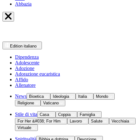
Abbazia
Edition
italiano
Dipendenza
Adolescente
Adozione
Adorazione eucaristica
Affido
Allenatore
News
Bioetica
Ideologia
Italia
Mondo
Religione
Vaticano
Stile di vita
Casa
Coppia
Famiglia
For Her &#038; For Him
Lavoro
Salute
Vecchiaia
Virtuale
Spiritualità
Bibbia e dottrina
Devozione