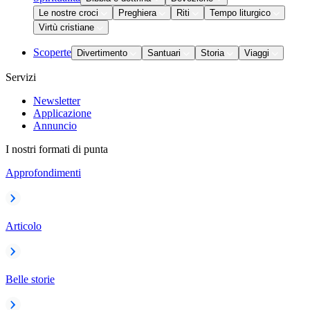
Le nostre croci
Preghiera
Riti
Tempo liturgico
Virtù cristiane
Scoperte
Divertimento
Santuari
Storia
Viaggi
Servizi
Newsletter
Applicazione
Annuncio
I nostri formati di punta
Approfondimenti
Articolo
Belle storie