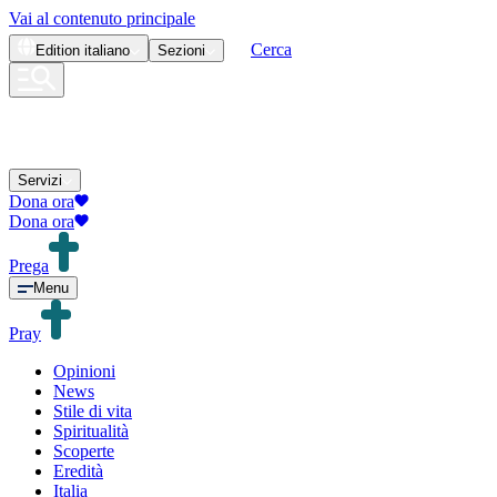
Vai al contenuto principale
Cerca
Edition
italiano
Sezioni
Servizi
Dona ora
Dona ora
Prega
Menu
Pray
Opinioni
News
Stile di vita
Spiritualità
Scoperte
Eredità
Italia