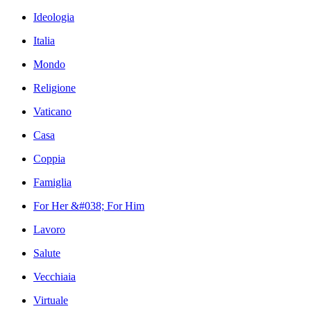
Ideologia
Italia
Mondo
Religione
Vaticano
Casa
Coppia
Famiglia
For Her &#038; For Him
Lavoro
Salute
Vecchiaia
Virtuale