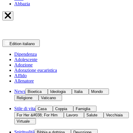
Abbazia
Edition
italiano
Dipendenza
Adolescente
Adozione
Adorazione eucaristica
Affido
Allenatore
News
Bioetica
Ideologia
Italia
Mondo
Religione
Vaticano
Stile di vita
Casa
Coppia
Famiglia
For Her &#038; For Him
Lavoro
Salute
Vecchiaia
Virtuale
Spiritualità
Bibbia e dottrina
Devozione