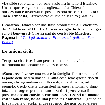
«Le sfide sono tante, non solo a Rio ma in tutto il Brasile».
Una di queste riguarda l’accoglienza della Chiesa di
omosessuali e divorziati risposati. Parola del cardinale
Orani
Joao Tempesta
, Arcivescovo di Rio de Janeiro (Brasile).
Il cardinale, famoso per una frase pronunciata al Concistoro
del 22 febbraio 2014 («
La Chiesa accoglie tutti: anche i gay
sono i benvenuti
»), ne ha parlato con
Fabio Marchese
Ragona
in
“Tutti gli uomini di Francesco” (edizioni San
Paolo)
.
Le unioni civili
Tempesta chiarisce il suo pensiero su unioni civili e
matrimonio tra persone dello stesso sesso.
«Sono cose diverse: una cosa è la famiglia, il matrimonio, che
fa parte della natura umana. E altra cosa sono questo tipo di
unioni, che riguardano i diritti civili, di ereditarietà, ad
esempio. Credo che le discussioni su quest’argomento siano
iniziate a sorgere per una mancanza di rispetto verso il
prossimo e
sono convinto che non possa esserci un mondo
così intollerante, né da una parte, né dall’altra
. Ognuno ha
la sua libertà di scelta, anche sapendo che non posso essere