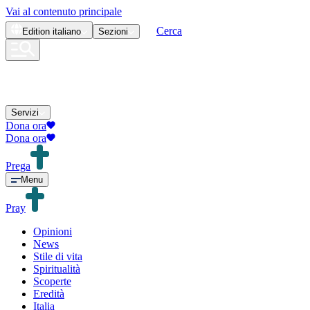
Vai al contenuto principale
Cerca
Edition
italiano
Sezioni
Servizi
Dona ora
Dona ora
Prega
Menu
Pray
Opinioni
News
Stile di vita
Spiritualità
Scoperte
Eredità
Italia