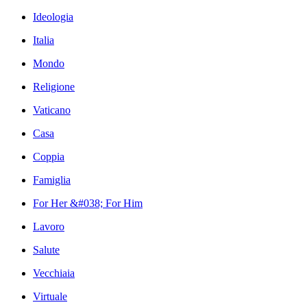
Ideologia
Italia
Mondo
Religione
Vaticano
Casa
Coppia
Famiglia
For Her &#038; For Him
Lavoro
Salute
Vecchiaia
Virtuale