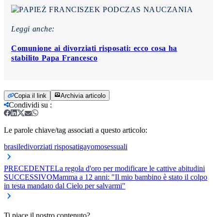
Leggi anche:
Comunione ai divorziati risposati: ecco cosa ha
stabilito Papa Francesco
Copia il link
Archivia articolo
Condividi su
:
Le parole chiave/tag associati a questo articolo:
brasile
divorziati risposati
gay
omosessuali
PRECEDENTE
La regola d'oro per modificare le cattive abitudini
SUCCESSIVO
Mamma a 12 anni: "Il mio bambino è stato il colpo
in testa mandato dal Cielo per salvarmi"
Ti piace il nostro contenuto?