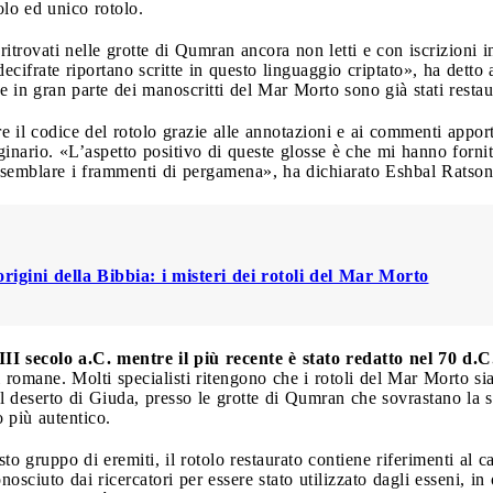
lo ed unico rotolo.
ritrovati nelle grotte di Qumran ancora non letti e con iscrizioni i
cifrate riportano scritte in questo linguaggio criptato», ha detto 
e in gran parte dei manoscritti del Mar Morto sono già stati restaur
re il codice del rotolo grazie alle annotazioni e ai commenti appor
ginario. «L’aspetto positivo di queste glosse è che mi hanno fornit
semblare i frammenti di pergamena», ha dichiarato Eshbal Ratson 
origini della Bibbia: i misteri dei rotoli del Mar Morto
III secolo a.C. mentre il più recente è stato redatto nel 70 d.C
romane. Molti specialisti ritengono che i rotoli del Mar Morto siano
nel deserto di Giuda, presso le grotte di Qumran che sovrastano l
 più autentico.
sto gruppo di eremiti, il rotolo restaurato contiene riferimenti al 
nosciuto dai ricercatori per essere stato utilizzato dagli esseni, in