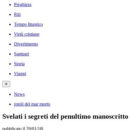
Preghiera
Riti
Tempo liturgico
Virtù cristiane
Divertimento
Santuari
Storia
Viaggi
✕
News
rotoli del mar morto
Svelati i segreti del penultimo manoscritt
pubblicato il 29/01/18
|