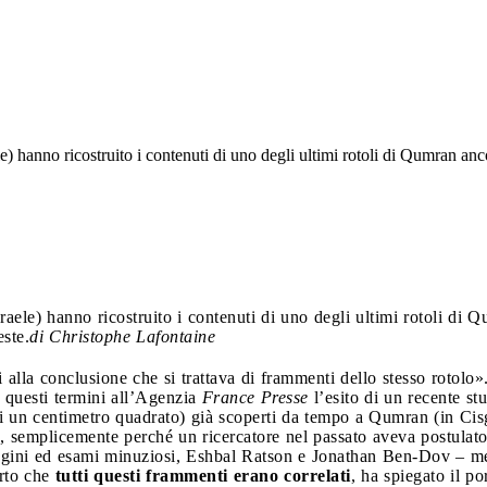
le) hanno ricostruito i contenuti di uno degli ultimi rotoli di Qumran anc
sraele) hanno ricostruito i contenuti di uno degli ultimi rotoli di
este.
di Christophe Lafontaine
i alla conclusione che si trattava di frammenti dello stesso rotolo
n questi termini all’Agenzia
France Presse
l’esito di un recente st
di un centimetro quadrato) già scoperti da tempo a Qumran (in Cisg
oro, semplicemente perché un ricercatore nel passato aveva postul
agini ed esami minuziosi, Eshbal Ratson e Jonathan Ben-Dov – mem
rto che
tutti questi frammenti erano correlati
, ha spiegato il p