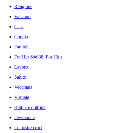
Religione
Vaticano
Casa
Coppia
Famiglia
For Her &#038; For Him
Lavoro
Salute
Vecchiaia
Virtuale
Bibbia e dottrina
Devozione
Le nostre croci