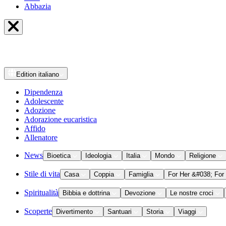
Abbazia
Edition
italiano
Dipendenza
Adolescente
Adozione
Adorazione eucaristica
Affido
Allenatore
News
Bioetica
Ideologia
Italia
Mondo
Religione
Stile di vita
Casa
Coppia
Famiglia
For Her &#038; For
Spiritualità
Bibbia e dottrina
Devozione
Le nostre croci
Scoperte
Divertimento
Santuari
Storia
Viaggi