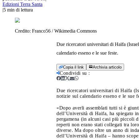
Edizioni Terra Santa
|
5
min di lettura
Credito:
Franco56 / Wikimedia Commons
Due ricercatori universitari di Haïfa (Israe
calendario esseno e le sue feste.
Copia il link
Archivia articolo
Condividi su
:
Due ricercatori universitari di Haïfa (I
notizie sul calendario esseno e le sue f
«Dopo averli assemblati tutti si è giunt
dell’Università di Haifa, ha spiegato i
pergamena (in alcuni casi più piccoli 
reperti non erano stati collegati tra l
diverse. Ma dopo oltre un anno di ind
dell’Università di Haifa – hanno scope