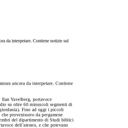
ora da interpetare. Contiene notizie sul
 Qumran ancora da interpetare. Contiene
». Ilan Yavelberg, portavoce
udio su oltre 60 minuscoli segmenti di
iordania). Fino ad oggi i piccoli
ato che provenissero da pergamene
bri del dipartimento di Studi biblici
ortavoce dell’ateneo, e che potevano