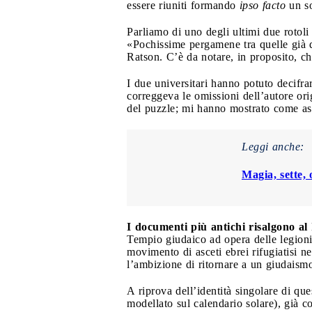
essere riuniti formando
ipso facto
un so
Parliamo di uno degli ultimi due rotoli 
«Pochissime pergamene tra quelle già de
Ratson. C’è da notare, in proposito, ch
I due universitari hanno potuto decifra
correggeva le omissioni dell’autore ori
del puzzle; mi hanno mostrato come as
Leggi anche:
Magia, sette, 
I documenti più antichi risalgono al 
Tempio giudaico ad opera delle legioni 
movimento di asceti ebrei rifugiatisi 
l’ambizione di ritornare a un giudaismo
A riprova dell’identità singolare di que
modellato sul calendario solare), già co