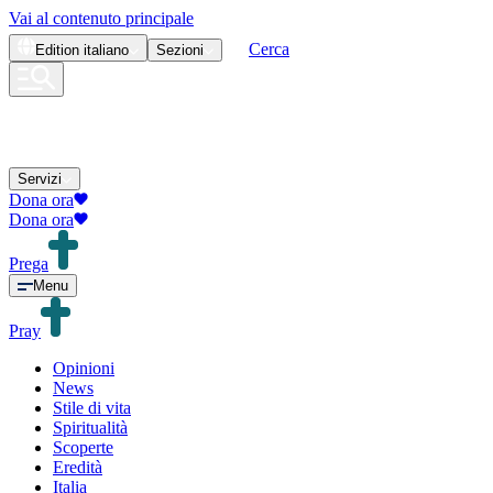
Vai al contenuto principale
Cerca
Edition
italiano
Sezioni
Servizi
Dona ora
Dona ora
Prega
Menu
Pray
Opinioni
News
Stile di vita
Spiritualità
Scoperte
Eredità
Italia