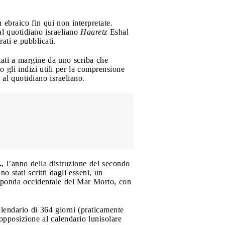
n ebraico fin qui non interpretate.
al quotidiano israeliano
Haaretz
Eshal
ati e pubblicati.
tati a margine da uno scriba che
o gli indizi utili per la comprensione
al quotidiano israeliano.
.
, l’anno della distruzione del secondo
 stati scritti dagli esseni, un
a sponda occidentale del Mar Morto, con
calendario di 364 giorni (praticamente
 opposizione al calendario lunisolare